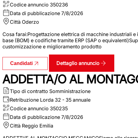
Codice annuncio
350236
Data di pubblicazione
7/8/2026
Città
Oderzo
Cosa farai:Progettazione elettrica di macchine industriali e
base (BOM) e codifiche tramite ERP (SAP o equivalenti)Supp
customizzazione e miglioramento prodotto
Dettaglio annuncio
Candidati
ADDETTA/O AL MONTAG
Tipo di contratto
Somministrazione
Retribuzione Lorda
32 - 35 annuale
Codice annuncio
350235
Data di pubblicazione
7/8/2026
Città
Reggio Emilia
ADDETTI/E AL MONTAGGIO MECCANICOSiamo alla ricerca di un