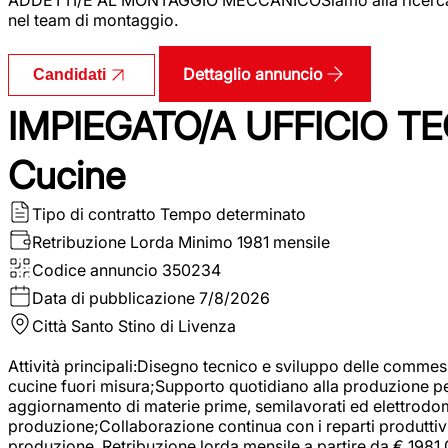
nel team di montaggio.
Dettaglio annuncio
Candidati
IMPIEGATO/A UFFICIO TEC
Cucine
Tipo di contratto
Tempo determinato
Retribuzione Lorda
Minimo 1981 mensile
Codice annuncio
350234
Data di pubblicazione
7/8/2026
Città
Santo Stino di Livenza
Attività principali:Disegno tecnico e sviluppo delle commes
cucine fuori misura;Supporto quotidiano alla produzione p
aggiornamento di materie prime, semilavorati ed elettrodom
produzione;Collaborazione continua con i reparti produttivi 
produzione. Retribuzione lorda mensile a partire da € 1981,