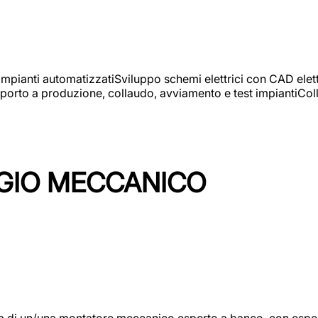
 impianti automatizzatiSviluppo schemi elettrici con CAD elet
orto a produzione, collaudo, avviamento e test impiantiColla
GIO MECCANICO
/una montatore meccanico esperto a banco, con esperienza c