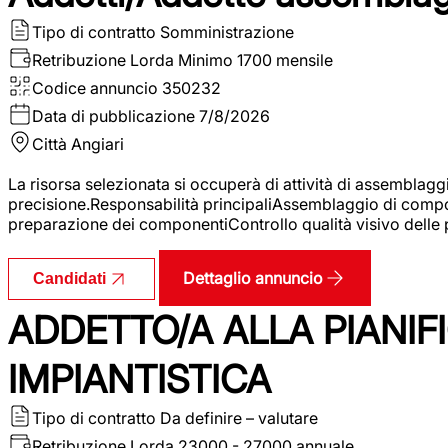
Tipo di contratto
Somministrazione
Retribuzione Lorda
Minimo 1700 mensile
Codice annuncio
350232
Data di pubblicazione
7/8/2026
Città
Angiari
La risorsa selezionata si occuperà di attività di assemblag
precisione.Responsabilità principaliAssemblaggio di compone
preparazione dei componentiControllo qualità visivo delle p
Dettaglio annuncio
Candidati
ADDETTO/A ALLA PIANIF
IMPIANTISTICA
Tipo di contratto
Da definire – valutare
Retribuzione Lorda
23000 - 27000 annuale