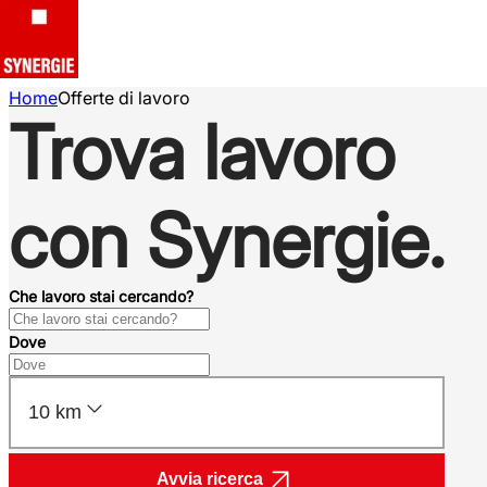
Home
Offerte di lavoro
Trova lavoro
con Synergie.
Che lavoro stai cercando?
Dove
10 km
Avvia ricerca