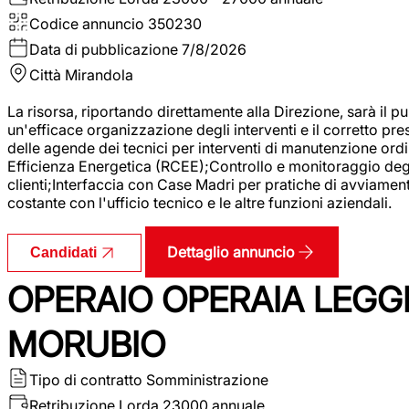
Codice annuncio
350230
Data di pubblicazione
7/8/2026
Città
Mirandola
La risorsa, riportando direttamente alla Direzione, sarà il pu
un'efficace organizzazione degli interventi e il corretto pr
delle agende dei tecnici per interventi di manutenzione ord
Efficienza Energetica (RCEE);Controllo e monitoraggio degli
clienti;Interfaccia con Case Madri per pratiche di avviamen
costante con l'ufficio tecnico e le altre funzioni aziendali.
Dettaglio annuncio
Candidati
OPERAIO OPERAIA LEGGE
MORUBIO
Tipo di contratto
Somministrazione
Retribuzione Lorda
23000 annuale