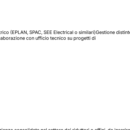
trico (EPLAN, SPAC, SEE Electrical o similari)Gestione distint
borazione con ufficio tecnico su progetti di
onsolidata nel settore dei riduttori o affini, da inserir