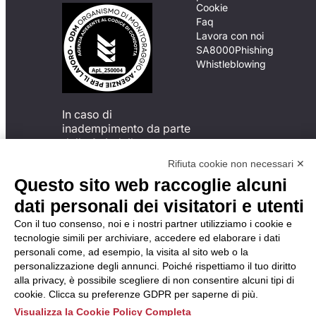
Cookie
Faq
Lavora con noi
SA8000
Phishing
Whistleblowing
In caso di
inadempimento da parte
della ApL delle
disposizioni
Rifiuta cookie non necessari ✕
del Codice di Condotta, è
Questo sito web raccoglie alcuni
possibile presentare un
reclamo
dati personali dei visitatori e utenti
all’Organismo di
Con il tuo consenso, noi e i nostri partner utilizziamo i cookie e
Monitoraggio utilizzando
tecnologie simili per archiviare, accedere ed elaborare i dati
una delle modalità
personali come, ad esempio, la visita al sito web o la
descritte al seguente
personalizzazione degli annunci. Poiché rispettiamo il tuo diritto
indirizzo web
alla privacy, è possibile scegliere di non consentire alcuni tipi di
https://odm-
cookie. Clicca su preferenze GDPR per saperne di più.
agenzielavoro.it/reclami/
.
Visualizza la Cookie Policy Completa