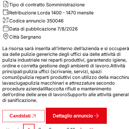
Tipo di contratto
Somministrazione
Retribuzione Lorda
1400 - 1470 mensile
Codice annuncio
350046
Data di pubblicazione
7/8/2026
Città
Sergnano
La risorsa sarà inserita all’interno dell’azienda e si occuper
sia delle pulizie generiche degli uffici sia delle attività di
pulizia industriale nei reparti produttivi, garantendo igiene,
ordine e corretta gestione degli ambienti di lavoro.Attività
principali:pulizia uffici (scrivanie, servizi, spazi
comuni)pulizia reparti produttivi con utilizzo della macchin
lavasciugapulizia macchinari e attrezzature secondo
procedure aziendaliRaccolta rifiuti e mantenimento
dell’ordine delle aree di lavoroSupporto alle attività general
di sanificazione.
Dettaglio annuncio
Candidati
Paginazione