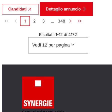
Dettaglio annuncio
Candidati
Paginazione
1
2
3
...
348
Pagina
Pagina
Pagina
Pagina
Risultati: 1-12 di 4172
Vedi 12 per pagina