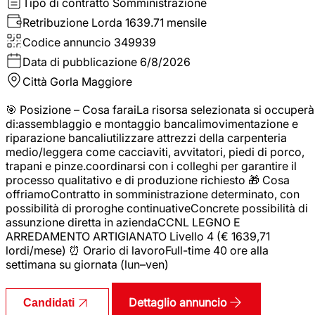
Tipo di contratto
Somministrazione
Retribuzione Lorda
1639.71 mensile
Codice annuncio
349939
Data di pubblicazione
6/8/2026
Città
Gorla Maggiore
🎯 Posizione – Cosa faraiLa risorsa selezionata si occuperà
di:assemblaggio e montaggio bancalimovimentazione e
riparazione bancaliutilizzare attrezzi della carpenteria
medio/leggera come cacciaviti, avvitatori, piedi di porco,
trapani e pinze.coordinarsi con i colleghi per garantire il
processo qualitativo e di produzione richiesto 🎁 Cosa
offriamoContratto in somministrazione determinato, con
possibilità di proroghe continuativeConcrete possibilità di
assunzione diretta in aziendaCCNL LEGNO E
ARREDAMENTO ARTIGIANATO Livello 4 (€ 1639,71
lordi/mese) ⏰ Orario di lavoroFull-time 40 ore alla
settimana su giornata (lun–ven)
Dettaglio annuncio
Candidati