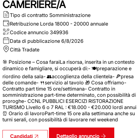
CAMERIERE/A
Tipo di contratto
Somministrazione
Retribuzione Lorda
18000 - 20000 annuale
Codice annuncio
349936
Data di pubblicazione
6/8/2026
Città
Tradate
🎯 Posizione – Cosa faraiLa risorsa, inserita in un contesto
dinamico e famigliare, si occuperà di:- 🍽️preparazione e
riordino della sala- 👥accoglienza della clientela- 🍕presa
delle comande- 🍴servizio al tavolo 🎁 Cosa offriamo-
Contratto part time 15 ore/settimana- Contratto in
somministrazione part-time determinato, con possibilità di
proroghe- CCNL PUBBLICI ESERCIZI RISTORAZIONE
TURISMO Livello 6 o 7 RAL : €18.000 - €20.000 lordi annui
⏰ Orario di lavoroPart-time 15 ore alla settimana anche su
turni serali, con possibilità di lavorare nel weekend
Dettaglio annuncio
Candidati