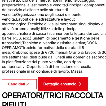
relative a:Ciclo della merce: ricevimento, stoccaggio,
preparazione, allestimento e vendita;Principali componenti
del servizio al cliente nelle strutture di
vendita;Organizzazione degli spazi del punto
vendita;Layout delle attrezzature e layout
merceologico;Tecniche di visual merchandising, display e
attività promozionali;Utilizzo delle principali
apparecchiature di cassa (scanner per la lettura dei codici 
barre, POS, ecc.);Sistemi di pagamento e gestione delle
transazioni;Tecniche di vendita assistita e attiva;COSA
OFFRIAMOTirocinio formativo della durata di 6
mesi;Rimborso spese di €700 mensili;Orario di lavoro di 3
ore settimanali, distribuite dal lunedì alla domenica second
la pianificazione del punto vendita, con riposi
compensativi;Opportunità di formazione e crescita
professionale in un contsede di lavoro: Massa;
Dettaglio annuncio
Candidati
OPERATORI/TRICI RACCOLTA
RIFIUTI