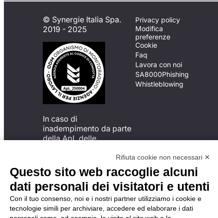
© Synergie Italia Spa.
Privacy policy
2019 - 2025
Modifica
preferenze
Cookie
Faq
Lavora con noi
SA8000
Phishing
Whistleblowing
In caso di
inadempimento da parte
della ApL delle
disposizioni
del Codice di Condotta, è
Rifiuta cookie non necessari ✕
possibile presentare un
Questo sito web raccoglie alcuni
reclamo
dati personali dei visitatori e utenti
all’Organismo di
Monitoraggio utilizzando
Con il tuo consenso, noi e i nostri partner utilizziamo i cookie e
una delle modalità
tecnologie simili per archiviare, accedere ed elaborare i dati
descritte al seguente