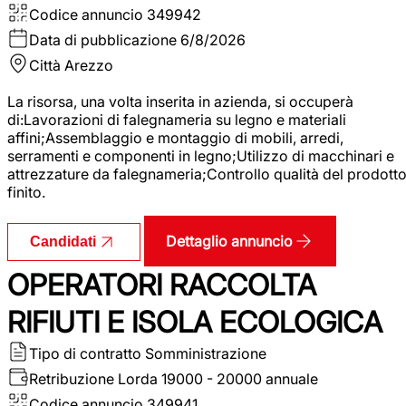
Codice annuncio
349942
Data di pubblicazione
6/8/2026
Città
Arezzo
La risorsa, una volta inserita in azienda, si occuperà
di:Lavorazioni di falegnameria su legno e materiali
affini;Assemblaggio e montaggio di mobili, arredi,
serramenti e componenti in legno;Utilizzo di macchinari e
attrezzature da falegnameria;Controllo qualità del prodott
finito.
Dettaglio annuncio
Candidati
OPERATORI RACCOLTA
RIFIUTI E ISOLA ECOLOGICA
Tipo di contratto
Somministrazione
Retribuzione Lorda
19000 - 20000 annuale
Codice annuncio
349941