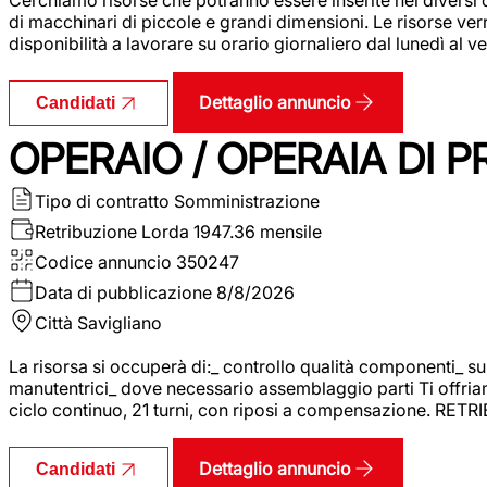
di macchinari di piccole e grandi dimensioni. Le risorse ve
disponibilità a lavorare su orario giornaliero dal lunedì al
Dettaglio annuncio
Candidati
OPERAIO / OPERAIA DI 
Tipo di contratto
Somministrazione
Retribuzione Lorda
1947.36 mensile
Codice annuncio
350247
Data di pubblicazione
8/8/2026
Città
Savigliano
La risorsa si occuperà di:_ controllo qualità componenti_ s
manutentrici_ dove necessario assemblaggio parti Ti offriam
ciclo continuo, 21 turni, con riposi a compensazione. RET
Dettaglio annuncio
Candidati