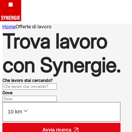
Home
Offerte di lavoro
Trova lavoro
con Synergie.
Che lavoro stai cercando?
Dove
10 km
Avvia ricerca