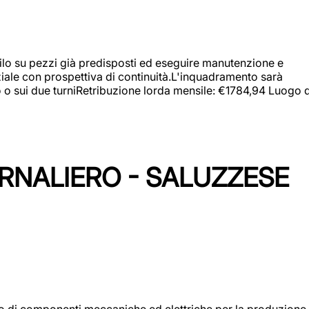
a filo su pezzi già predisposti ed eseguire manutenzione e
iziale con prospettiva di continuità.L'inquadramento sarà
zo o sui due turniRetribuzione lorda mensile: €1784,94 Luogo d
ORNALIERO - SALUZZESE
gio di componenti meccaniche ed elettriche per la produzione