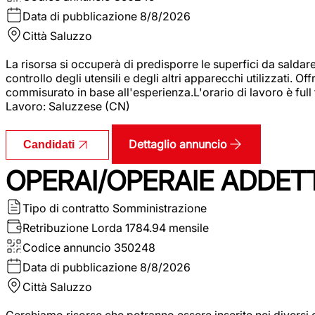
Data di pubblicazione
8/8/2026
Città
Saluzzo
La risorsa si occuperà di predisporre le superfici da saldare
controllo degli utensili e degli altri apparecchi utilizzati.
commisurato in base all'esperienza.L'orario di lavoro è full
Lavoro: Saluzzese (CN)
Dettaglio annuncio
Candidati
OPERAI/OPERAIE ADDETT
Tipo di contratto
Somministrazione
Retribuzione Lorda
1784.94 mensile
Codice annuncio
350248
Data di pubblicazione
8/8/2026
Città
Saluzzo
Cerchiamo risorse che potranno essere inserite nei diversi 