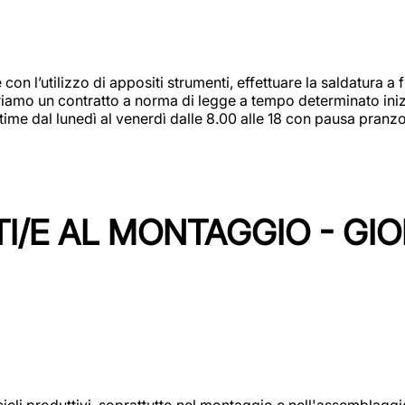
 con l’utilizzo di appositi strumenti, effettuare la saldatura 
 Offriamo un contratto a norma di legge a tempo determinato in
 time dal lunedì al venerdì dalle 8.00 alle 18 con pausa pran
I/E AL MONTAGGIO - GI
cicli produttivi, soprattutto nel montaggio e nell'assemblag