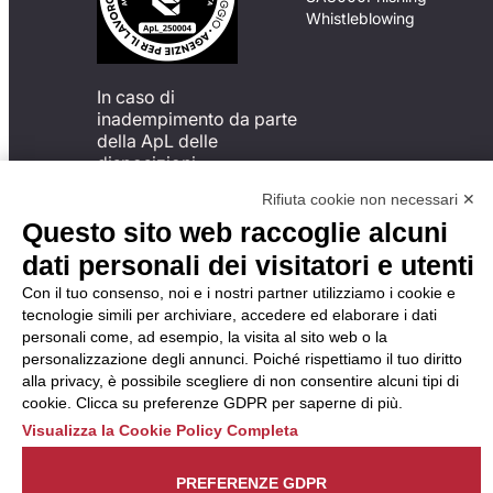
Whistleblowing
In caso di
inadempimento da parte
della ApL delle
disposizioni
del Codice di Condotta, è
Rifiuta cookie non necessari ✕
possibile presentare un
Questo sito web raccoglie alcuni
reclamo
all’Organismo di
dati personali dei visitatori e utenti
Monitoraggio utilizzando
Con il tuo consenso, noi e i nostri partner utilizziamo i cookie e
una delle modalità
tecnologie simili per archiviare, accedere ed elaborare i dati
descritte al seguente
personali come, ad esempio, la visita al sito web o la
indirizzo web
personalizzazione degli annunci. Poiché rispettiamo il tuo diritto
https://odm-
alla privacy, è possibile scegliere di non consentire alcuni tipi di
agenzielavoro.it/reclami/
.
cookie. Clicca su preferenze GDPR per saperne di più.
Visualizza la Cookie Policy Completa
PREFERENZE GDPR