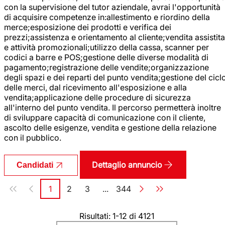
con la supervisione del tutor aziendale, avrai l'opportunità
di acquisire competenze in:allestimento e riordino della
merce;esposizione dei prodotti e verifica dei
prezzi;assistenza e orientamento al cliente;vendita assistita
e attività promozionali;utilizzo della cassa, scanner per
codici a barre e POS;gestione delle diverse modalità di
pagamento;registrazione delle vendite;organizzazione
degli spazi e dei reparti del punto vendita;gestione del cicl
delle merci, dal ricevimento all'esposizione e alla
vendita;applicazione delle procedure di sicurezza
all'interno del punto vendita. Il percorso permetterà inoltre
di sviluppare capacità di comunicazione con il cliente,
ascolto delle esigenze, vendita e gestione della relazione
con il pubblico.
Dettaglio annuncio
Candidati
Paginazione
1
2
3
...
344
Pagina
Pagina
Pagina
Pagina
Risultati: 1-12 di 4121