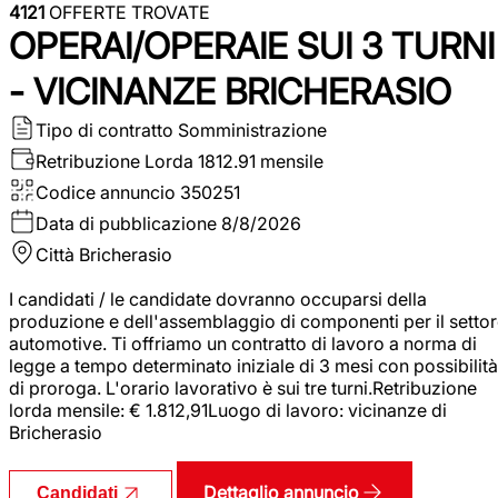
4121
OFFERTE TROVATE
OPERAI/OPERAIE SUI 3 TURNI
- VICINANZE BRICHERASIO
Tipo di contratto
Somministrazione
Retribuzione Lorda
1812.91 mensile
Codice annuncio
350251
Data di pubblicazione
8/8/2026
Città
Bricherasio
I candidati / le candidate dovranno occuparsi della
produzione e dell'assemblaggio di componenti per il setto
automotive. Ti offriamo un contratto di lavoro a norma di
legge a tempo determinato iniziale di 3 mesi con possibilità
di proroga. L'orario lavorativo è sui tre turni.Retribuzione
lorda mensile: € 1.812,91Luogo di lavoro: vicinanze di
Bricherasio
Dettaglio annuncio
Candidati