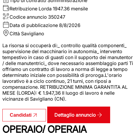
Tipo di contratto
Somministrazione
Retribuzione Lorda
1947.36 mensile
Codice annuncio
350247
Data di pubblicazione
8/8/2026
Città
Savigliano
La risorsa si occuperà di:_ controllo qualità componenti_
supervisione del macchinario in autonomia_ intervento
tempestivo in caso di guasti con il supporto dei manutentor
/ delle manutentrici_ dove necessario assemblaggio parti T
offriamo un contratto di lavoro a norma di legge a tempo
determinato iniziale con possibilità di proroga.L'orario
lavorativo è a ciclo continuo, 21 turni, con riposi a
compensazione. RETRIBUZIONE MINIMA GARANTITA AL
MESE (LORDA): € 1.947,36 Il luogo di lavoro è nelle
vicinanze di Savigliano (CN).
Dettaglio annuncio
Candidati
OPERAIO/ OPERAIA