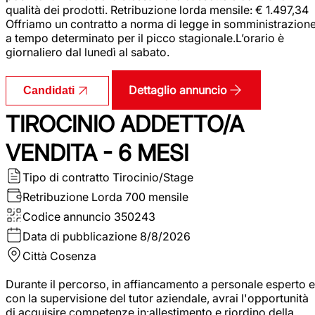
qualità dei prodotti. Retribuzione lorda mensile: € 1.497,34
Offriamo un contratto a norma di legge in somministrazion
a tempo determinato per il picco stagionale.L’orario è
giornaliero dal lunedì al sabato.
Dettaglio annuncio
Candidati
TIROCINIO ADDETTO/A
VENDITA - 6 MESI
Tipo di contratto
Tirocinio/Stage
Retribuzione Lorda
700 mensile
Codice annuncio
350243
Data di pubblicazione
8/8/2026
Città
Cosenza
Durante il percorso, in affiancamento a personale esperto e
con la supervisione del tutor aziendale, avrai l'opportunità
di acquisire competenze in:allestimento e riordino della