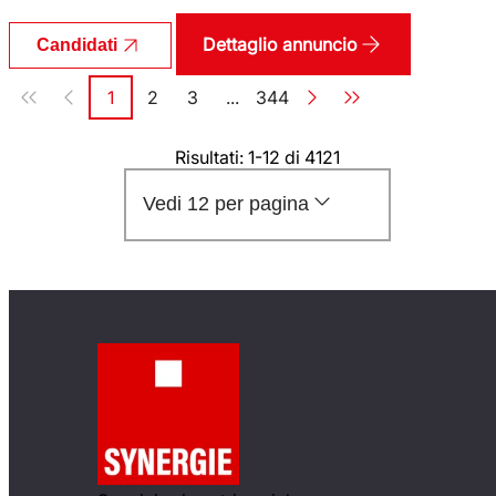
Dettaglio annuncio
Candidati
Paginazione
1
2
3
...
344
Pagina
Pagina
Pagina
Pagina
Risultati: 1-12 di 4121
Vedi 12 per pagina