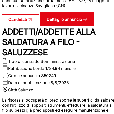
continuo.Retribuzione lorda mensile: € 1.877,28 Luogo di
lavoro: vicinanze Savigliano (CN)
Dettaglio annuncio
Candidati
ADDETTI/ADDETTE ALLA
SALDATURA A FILO -
SALUZZESE
Tipo di contratto
Somministrazione
Retribuzione Lorda
1784.94 mensile
Codice annuncio
350249
Data di pubblicazione
8/8/2026
Città
Saluzzo
La risorsa si occuperà di predisporre le superfici da saldar
con l’utilizzo di appositi strumenti, effettuare la saldatura a
filo su pezzi già predisposti ed eseguire manutenzione e