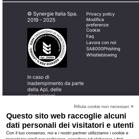
© Synergie Italia Spa.
Privacy policy
2019 - 2025
Modifica
preferenze
Cookie
Faq
Lavora con noi
SA8000
Phishing
Whistleblowing
In caso di
inadempimento da parte
della ApL delle
disposizioni
del Codice di Condotta, è
Rifiuta cookie non necessari ✕
possibile presentare un
reclamo
Questo sito web raccoglie alcuni
all’Organismo di
dati personali dei visitatori e utenti
Monitoraggio utilizzando
una delle modalità
Con il tuo consenso, noi e i nostri partner utilizziamo i cookie e