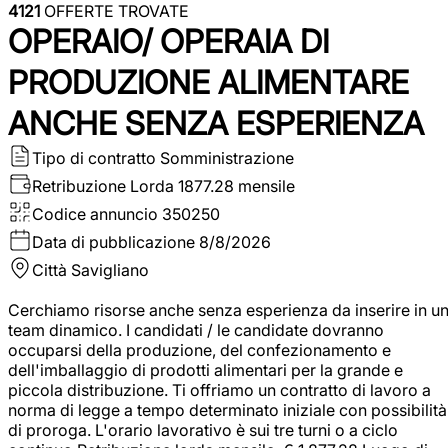
4121
OFFERTE TROVATE
OPERAIO/ OPERAIA DI
PRODUZIONE ALIMENTARE
ANCHE SENZA ESPERIENZA
Tipo di contratto
Somministrazione
Retribuzione Lorda
1877.28 mensile
Codice annuncio
350250
Data di pubblicazione
8/8/2026
Città
Savigliano
Cerchiamo risorse anche senza esperienza da inserire in u
team dinamico. I candidati / le candidate dovranno
occuparsi della produzione, del confezionamento e
dell'imballaggio di prodotti alimentari per la grande e
piccola distribuzione. Ti offriamo un contratto di lavoro a
norma di legge a tempo determinato iniziale con possibilità
di proroga. L'orario lavorativo è sui tre turni o a ciclo