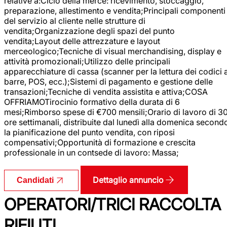
relative a:Ciclo della merce: ricevimento, stoccaggio,
preparazione, allestimento e vendita;Principali componenti
del servizio al cliente nelle strutture di
vendita;Organizzazione degli spazi del punto
vendita;Layout delle attrezzature e layout
merceologico;Tecniche di visual merchandising, display e
attività promozionali;Utilizzo delle principali
apparecchiature di cassa (scanner per la lettura dei codici 
barre, POS, ecc.);Sistemi di pagamento e gestione delle
transazioni;Tecniche di vendita assistita e attiva;COSA
OFFRIAMOTirocinio formativo della durata di 6
mesi;Rimborso spese di €700 mensili;Orario di lavoro di 3
ore settimanali, distribuite dal lunedì alla domenica second
la pianificazione del punto vendita, con riposi
compensativi;Opportunità di formazione e crescita
professionale in un contsede di lavoro: Massa;
Dettaglio annuncio
Candidati
OPERATORI/TRICI RACCOLTA
RIFIUTI