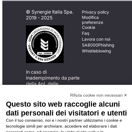
© Synergie Italia Spa.
Privacy policy
2019 - 2025
Modifica
preferenze
Cookie
Faq
Lavora con noi
SA8000
Phishing
Whistleblowing
In caso di
inadempimento da parte
della ApL delle
disposizioni
del Codice di Condotta, è
Rifiuta cookie non necessari ✕
possibile presentare un
Questo sito web raccoglie alcuni
reclamo
dati personali dei visitatori e utenti
all’Organismo di
Monitoraggio utilizzando
Con il tuo consenso, noi e i nostri partner utilizziamo i cookie e
una delle modalità
tecnologie simili per archiviare, accedere ed elaborare i dati
descritte al seguente