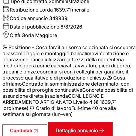
Tipo di contratto
Somministrazione
Retribuzione Lorda
1639.71 mensile
Codice annuncio
349939
Data di pubblicazione
6/8/2026
Città
Gorla Maggiore
🎯 Posizione – Cosa faraiLa risorsa selezionata si occuperà
di:assemblaggio e montaggio bancalimovimentazione e
riparazione bancaliutilizzare attrezzi della carpenteria
medio/leggera come cacciaviti, avvitatori, piedi di porco,
trapani e pinze.coordinarsi con i colleghi per garantire il
processo qualitativo e di produzione richiesto 🎁 Cosa
offriamoContratto in somministrazione determinato, con
possibilità di proroghe continuativeConcrete possibilità di
assunzione diretta in aziendaCCNL LEGNO E
ARREDAMENTO ARTIGIANATO Livello 4 (€ 1639,71
lordi/mese) ⏰ Orario di lavoroFull-time 40 ore alla
settimana su giornata (lun–ven)
Dettaglio annuncio
Candidati