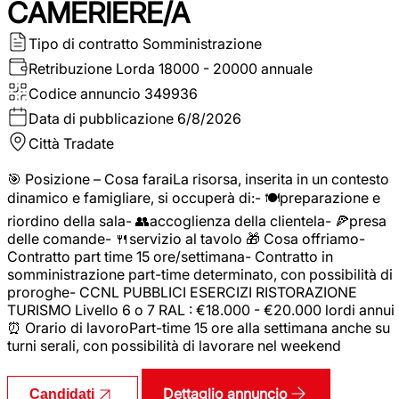
CAMERIERE/A
Tipo di contratto
Somministrazione
Retribuzione Lorda
18000 - 20000 annuale
Codice annuncio
349936
Data di pubblicazione
6/8/2026
Città
Tradate
🎯 Posizione – Cosa faraiLa risorsa, inserita in un contesto
dinamico e famigliare, si occuperà di:- 🍽️preparazione e
riordino della sala- 👥accoglienza della clientela- 🍕presa
delle comande- 🍴servizio al tavolo 🎁 Cosa offriamo-
Contratto part time 15 ore/settimana- Contratto in
somministrazione part-time determinato, con possibilità di
proroghe- CCNL PUBBLICI ESERCIZI RISTORAZIONE
TURISMO Livello 6 o 7 RAL : €18.000 - €20.000 lordi annui
⏰ Orario di lavoroPart-time 15 ore alla settimana anche su
turni serali, con possibilità di lavorare nel weekend
Dettaglio annuncio
Candidati