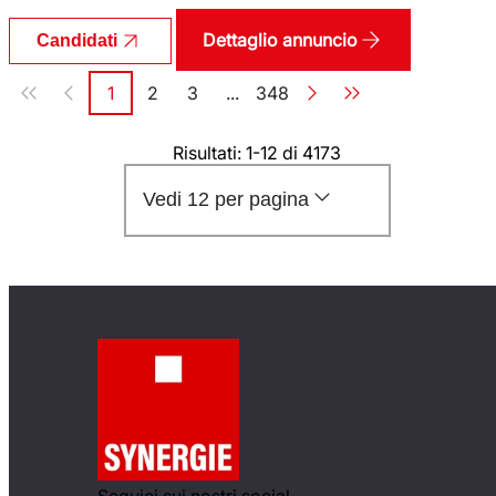
Dettaglio annuncio
Candidati
Paginazione
1
2
3
...
348
Pagina
Pagina
Pagina
Pagina
Risultati: 1-12 di 4173
Vedi 12 per pagina