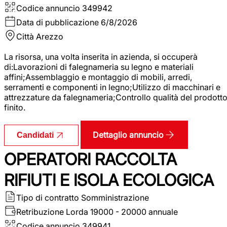
Codice annuncio
349942
Data di pubblicazione
6/8/2026
Città
Arezzo
La risorsa, una volta inserita in azienda, si occuperà
di:Lavorazioni di falegnameria su legno e materiali
affini;Assemblaggio e montaggio di mobili, arredi,
serramenti e componenti in legno;Utilizzo di macchinari e
attrezzature da falegnameria;Controllo qualità del prodott
finito.
Dettaglio annuncio
Candidati
OPERATORI RACCOLTA
RIFIUTI E ISOLA ECOLOGICA
Tipo di contratto
Somministrazione
Retribuzione Lorda
19000 - 20000 annuale
Codice annuncio
349941