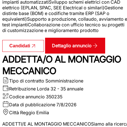
impianti automatizzatiSviluppo schemi elettrici con CAD
elettrico (EPLAN, SPAC, SEE Electrical o similari)Gestione
distinte base (BOM) e codifiche tramite ERP (SAP o
equivalenti)Supporto a produzione, collaudo, avviamento 
test impiantiCollaborazione con ufficio tecnico su progetti
di customizzazione e miglioramento prodotto
Dettaglio annuncio
Candidati
ADDETTA/O AL MONTAGGIO
MECCANICO
Tipo di contratto
Somministrazione
Retribuzione Lorda
32 - 35 annuale
Codice annuncio
350235
Data di pubblicazione
7/8/2026
Città
Reggio Emilia
ADDETTI/E AL MONTAGGIO MECCANICOSiamo alla ricerc