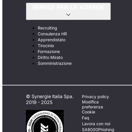
SERVIZI PER LE AZIENDE
Recruiting
Consulenza HR
Apprendistato
Tirocinio
Formazione
Diritto Mirato
Somministrazione
© Synergie Italia Spa.
Privacy policy
2019 - 2025
Modifica
preferenze
Cookie
Faq
Lavora con noi
SA8000
Phishing