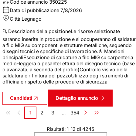
Codice annuncio
350225
Data di pubblicazione
7/8/2026
Città
Legnago
🔍 Descrizione della posizioneLe risorse selezionate
saranno inserite in produzione e si occuperanno di saldatu
a filo MIG su componenti e strutture metalliche, seguendo
disegni tecnici e specifiche di lavorazione.🎯 Mansioni
principaliEsecuzione di saldature a filo MIG su carpenteria
medio-leggera o pesanteLettura del disegno tecnico (base
o avanzata, a seconda del profilo)Controllo visivo della
saldatura e rifinitura del pezzoUtilizzo degli strumenti di
officina e rispetto delle procedure di sicurezza
Dettaglio annuncio
Candidati
Paginazione
1
2
3
...
354
Pagina
Pagina
Pagina
Pagina
Risultati: 1-12 di 4245