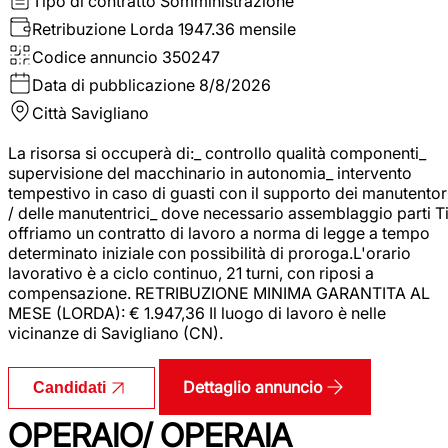
Tipo di contratto
Somministrazione
Retribuzione Lorda
1947.36 mensile
Codice annuncio
350247
Data di pubblicazione
8/8/2026
Città
Savigliano
La risorsa si occuperà di:_ controllo qualità componenti_
supervisione del macchinario in autonomia_ intervento
tempestivo in caso di guasti con il supporto dei manutentor
/ delle manutentrici_ dove necessario assemblaggio parti T
offriamo un contratto di lavoro a norma di legge a tempo
determinato iniziale con possibilità di proroga.L'orario
lavorativo è a ciclo continuo, 21 turni, con riposi a
compensazione. RETRIBUZIONE MINIMA GARANTITA AL
MESE (LORDA): € 1.947,36 Il luogo di lavoro è nelle
vicinanze di Savigliano (CN).
Dettaglio annuncio
Candidati
OPERAIO/ OPERAIA