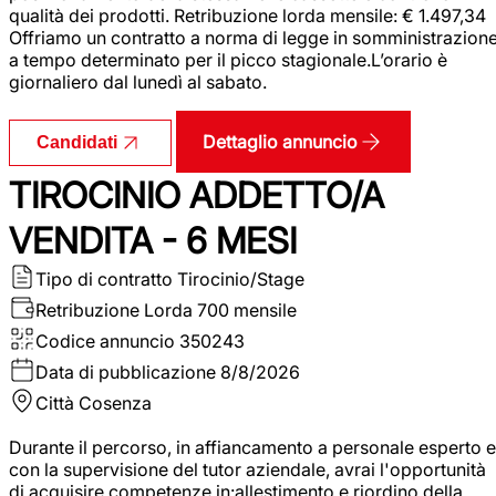
qualità dei prodotti. Retribuzione lorda mensile: € 1.497,34
Offriamo un contratto a norma di legge in somministrazion
a tempo determinato per il picco stagionale.L’orario è
giornaliero dal lunedì al sabato.
Dettaglio annuncio
Candidati
TIROCINIO ADDETTO/A
VENDITA - 6 MESI
Tipo di contratto
Tirocinio/Stage
Retribuzione Lorda
700 mensile
Codice annuncio
350243
Data di pubblicazione
8/8/2026
Città
Cosenza
Durante il percorso, in affiancamento a personale esperto e
con la supervisione del tutor aziendale, avrai l'opportunità
di acquisire competenze in:allestimento e riordino della