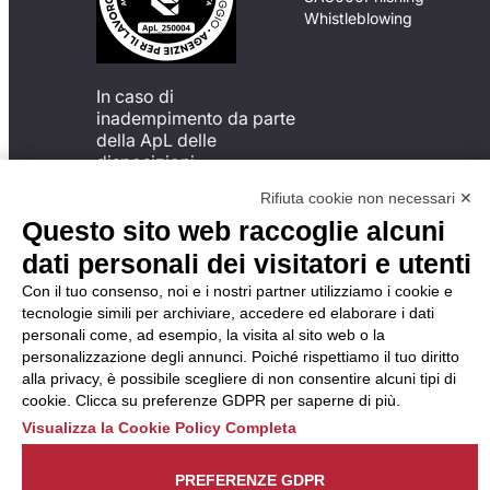
Whistleblowing
In caso di
inadempimento da parte
della ApL delle
disposizioni
del Codice di Condotta, è
Rifiuta cookie non necessari ✕
possibile presentare un
Questo sito web raccoglie alcuni
reclamo
all’Organismo di
dati personali dei visitatori e utenti
Monitoraggio utilizzando
Con il tuo consenso, noi e i nostri partner utilizziamo i cookie e
una delle modalità
tecnologie simili per archiviare, accedere ed elaborare i dati
descritte al seguente
personali come, ad esempio, la visita al sito web o la
indirizzo web
personalizzazione degli annunci. Poiché rispettiamo il tuo diritto
https://odm-
alla privacy, è possibile scegliere di non consentire alcuni tipi di
agenzielavoro.it/reclami/
.
cookie. Clicca su preferenze GDPR per saperne di più.
Visualizza la Cookie Policy Completa
PREFERENZE GDPR