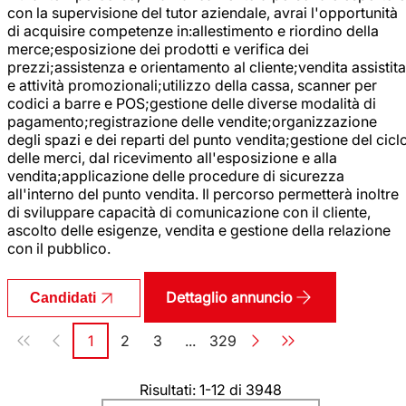
con la supervisione del tutor aziendale, avrai l'opportunità
di acquisire competenze in:allestimento e riordino della
merce;esposizione dei prodotti e verifica dei
prezzi;assistenza e orientamento al cliente;vendita assistita
e attività promozionali;utilizzo della cassa, scanner per
codici a barre e POS;gestione delle diverse modalità di
pagamento;registrazione delle vendite;organizzazione
degli spazi e dei reparti del punto vendita;gestione del cicl
delle merci, dal ricevimento all'esposizione e alla
vendita;applicazione delle procedure di sicurezza
all'interno del punto vendita. Il percorso permetterà inoltre
di sviluppare capacità di comunicazione con il cliente,
ascolto delle esigenze, vendita e gestione della relazione
con il pubblico.
Dettaglio annuncio
Candidati
Paginazione
1
2
3
...
329
Pagina
Pagina
Pagina
Pagina
Risultati: 1-12 di 3948