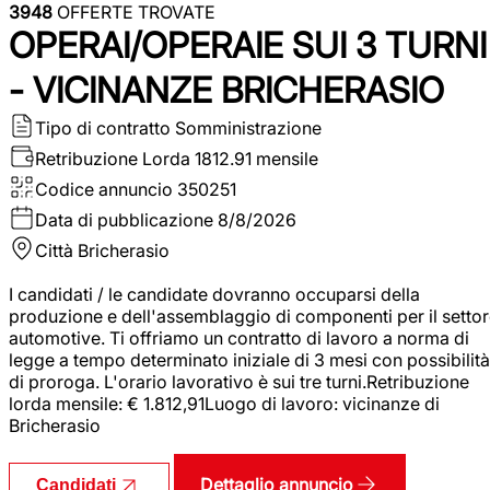
3948
OFFERTE TROVATE
OPERAI/OPERAIE SUI 3 TURNI
- VICINANZE BRICHERASIO
Tipo di contratto
Somministrazione
Retribuzione Lorda
1812.91 mensile
Codice annuncio
350251
Data di pubblicazione
8/8/2026
Città
Bricherasio
I candidati / le candidate dovranno occuparsi della
produzione e dell'assemblaggio di componenti per il setto
automotive. Ti offriamo un contratto di lavoro a norma di
legge a tempo determinato iniziale di 3 mesi con possibilità
di proroga. L'orario lavorativo è sui tre turni.Retribuzione
lorda mensile: € 1.812,91Luogo di lavoro: vicinanze di
Bricherasio
Dettaglio annuncio
Candidati