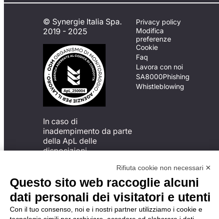
© Synergie Italia Spa.
Privacy policy
2019 - 2025
Modifica
preferenze
Cookie
Faq
Lavora con noi
SA8000
Phishing
Whistleblowing
In caso di
inadempimento da parte
della ApL delle
disposizioni
del Codice di Condotta, è
Rifiuta cookie non necessari ✕
possibile presentare un
reclamo
Questo sito web raccoglie alcuni
all’Organismo di
dati personali dei visitatori e utenti
Monitoraggio utilizzando
una delle modalità
Con il tuo consenso, noi e i nostri partner utilizziamo i cookie e