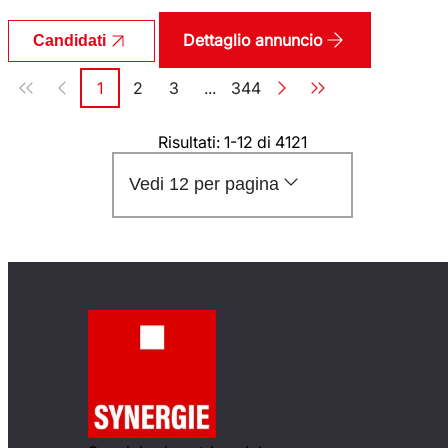
Dettaglio annuncio
Candidati
Paginazione
1
2
3
...
344
Pagina
Pagina
Pagina
Pagina
Risultati: 1-12 di 4121
Vedi 12 per pagina