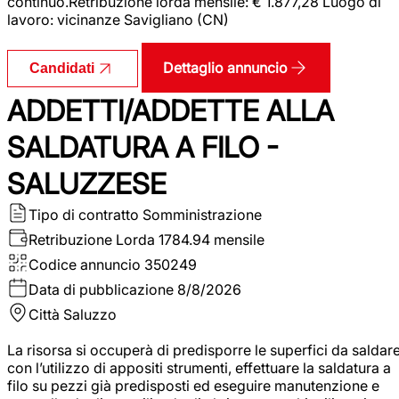
continuo.Retribuzione lorda mensile: € 1.877,28 Luogo di
lavoro: vicinanze Savigliano (CN)
Dettaglio annuncio
Candidati
ADDETTI/ADDETTE ALLA
SALDATURA A FILO -
SALUZZESE
Tipo di contratto
Somministrazione
Retribuzione Lorda
1784.94 mensile
Codice annuncio
350249
Data di pubblicazione
8/8/2026
Città
Saluzzo
La risorsa si occuperà di predisporre le superfici da saldar
con l’utilizzo di appositi strumenti, effettuare la saldatura a
filo su pezzi già predisposti ed eseguire manutenzione e