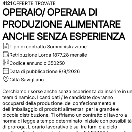
4121
OFFERTE TROVATE
OPERAIO/ OPERAIA DI
PRODUZIONE ALIMENTARE
ANCHE SENZA ESPERIENZA
Tipo di contratto
Somministrazione
Retribuzione Lorda
1877.28 mensile
Codice annuncio
350250
Data di pubblicazione
8/8/2026
Città
Savigliano
Cerchiamo risorse anche senza esperienza da inserire in u
team dinamico. I candidati / le candidate dovranno
occuparsi della produzione, del confezionamento e
dell'imballaggio di prodotti alimentari per la grande e
piccola distribuzione. Ti offriamo un contratto di lavoro a
norma di legge a tempo determinato iniziale con possibilità
di proroga. L'orario lavorativo è sui tre turni o a ciclo