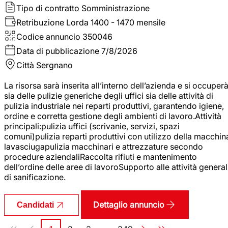
Tipo di contratto
Somministrazione
Retribuzione Lorda
1400 - 1470 mensile
Codice annuncio
350046
Data di pubblicazione
7/8/2026
Città
Sergnano
La risorsa sarà inserita all’interno dell’azienda e si occuper
sia delle pulizie generiche degli uffici sia delle attività di
pulizia industriale nei reparti produttivi, garantendo igiene,
ordine e corretta gestione degli ambienti di lavoro.Attività
principali:pulizia uffici (scrivanie, servizi, spazi
comuni)pulizia reparti produttivi con utilizzo della macchin
lavasciugapulizia macchinari e attrezzature secondo
procedure aziendaliRaccolta rifiuti e mantenimento
dell’ordine delle aree di lavoroSupporto alle attività general
di sanificazione.
Dettaglio annuncio
Candidati
Paginazione