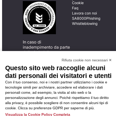
Cookie
Faq
Lavora con noi
SA8000
Phishing
Whistleblowing
In caso di
inadempimento da parte
della ApL delle
disposizioni
Rifiuta cookie non necessari ✕
del Codice di Condotta, è
Questo sito web raccoglie alcuni
possibile presentare un
reclamo
dati personali dei visitatori e utenti
all’Organismo di
Con il tuo consenso, noi e i nostri partner utilizziamo i cookie e
Monitoraggio utilizzando
tecnologie simili per archiviare, accedere ed elaborare i dati
una delle modalità
personali come, ad esempio, la visita al sito web o la
descritte al seguente
personalizzazione degli annunci. Poiché rispettiamo il tuo diritto
indirizzo web
alla privacy, è possibile scegliere di non consentire alcuni tipi di
https://odm-
cookie. Clicca su preferenze GDPR per saperne di più.
agenzielavoro.it/reclami/
.
Visualizza la Cookie Policy Completa