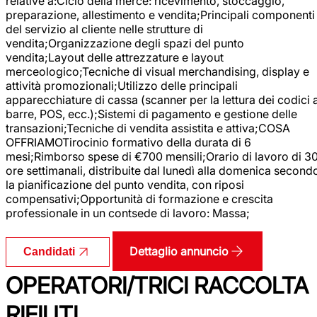
relative a:Ciclo della merce: ricevimento, stoccaggio,
preparazione, allestimento e vendita;Principali componenti
del servizio al cliente nelle strutture di
vendita;Organizzazione degli spazi del punto
vendita;Layout delle attrezzature e layout
merceologico;Tecniche di visual merchandising, display e
attività promozionali;Utilizzo delle principali
apparecchiature di cassa (scanner per la lettura dei codici 
barre, POS, ecc.);Sistemi di pagamento e gestione delle
transazioni;Tecniche di vendita assistita e attiva;COSA
OFFRIAMOTirocinio formativo della durata di 6
mesi;Rimborso spese di €700 mensili;Orario di lavoro di 3
ore settimanali, distribuite dal lunedì alla domenica second
la pianificazione del punto vendita, con riposi
compensativi;Opportunità di formazione e crescita
professionale in un contsede di lavoro: Massa;
Dettaglio annuncio
Candidati
OPERATORI/TRICI RACCOLTA
RIFIUTI