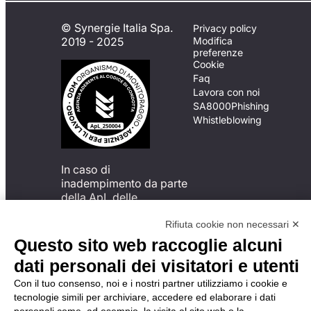
© Synergie Italia Spa.
Privacy policy
2019 - 2025
Modifica
preferenze
Cookie
Faq
Lavora con noi
SA8000
Phishing
Whistleblowing
In caso di
inadempimento da parte
della ApL delle
disposizioni
del Codice di Condotta, è
Rifiuta cookie non necessari ✕
possibile presentare un
Questo sito web raccoglie alcuni
reclamo
dati personali dei visitatori e utenti
all’Organismo di
Monitoraggio utilizzando
Con il tuo consenso, noi e i nostri partner utilizziamo i cookie e
una delle modalità
tecnologie simili per archiviare, accedere ed elaborare i dati
descritte al seguente