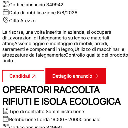
Codice annuncio
349942
Data di pubblicazione
6/8/2026
Città
Arezzo
La risorsa, una volta inserita in azienda, si occuperà
di:Lavorazioni di falegnameria su legno e materiali
affini;Assemblaggio e montaggio di mobili, arredi,
serramenti e componenti in legno;Utilizzo di macchinari e
attrezzature da falegnameria;Controllo qualità del prodott
finito.
Dettaglio annuncio
Candidati
OPERATORI RACCOLTA
RIFIUTI E ISOLA ECOLOGICA
Tipo di contratto
Somministrazione
Retribuzione Lorda
19000 - 20000 annuale
Codice annuncio
349941