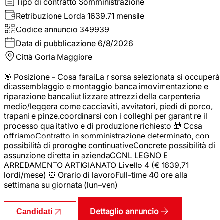
Tipo di contratto
Somministrazione
Retribuzione Lorda
1639.71 mensile
Codice annuncio
349939
Data di pubblicazione
6/8/2026
Città
Gorla Maggiore
🎯 Posizione – Cosa faraiLa risorsa selezionata si occuperà
di:assemblaggio e montaggio bancalimovimentazione e
riparazione bancaliutilizzare attrezzi della carpenteria
medio/leggera come cacciaviti, avvitatori, piedi di porco,
trapani e pinze.coordinarsi con i colleghi per garantire il
processo qualitativo e di produzione richiesto 🎁 Cosa
offriamoContratto in somministrazione determinato, con
possibilità di proroghe continuativeConcrete possibilità di
assunzione diretta in aziendaCCNL LEGNO E
ARREDAMENTO ARTIGIANATO Livello 4 (€ 1639,71
lordi/mese) ⏰ Orario di lavoroFull-time 40 ore alla
settimana su giornata (lun–ven)
Dettaglio annuncio
Candidati