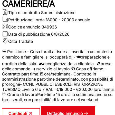
CAMERIERE/A
Tipo di contratto
Somministrazione
Retribuzione Lorda
18000 - 20000 annuale
Codice annuncio
349936
Data di pubblicazione
6/8/2026
Città
Tradate
🎯 Posizione – Cosa faraiLa risorsa, inserita in un contesto
dinamico e famigliare, si occuperà di:- 🍽️preparazione e
riordino della sala- 👥accoglienza della clientela- 🍕presa
delle comande- 🍴servizio al tavolo 🎁 Cosa offriamo-
Contratto part time 15 ore/settimana- Contratto in
somministrazione part-time determinato, con possibilità di
proroghe- CCNL PUBBLICI ESERCIZI RISTORAZIONE
TURISMO Livello 6 o 7 RAL : €18.000 - €20.000 lordi annui
⏰ Orario di lavoroPart-time 15 ore alla settimana anche su
turni serali, con possibilità di lavorare nel weekend
Dettaglio annuncio
Candidati