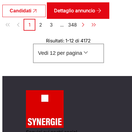
Dettaglio annuncio
Candidati
Paginazione
1
2
3
...
348
Pagina
Pagina
Pagina
Pagina
Risultati: 1-12 di 4172
Vedi 12 per pagina