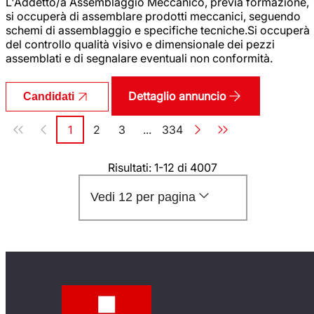
L'Addetto/a Assemblaggio Meccanico, previa formazione,
si occuperà di assemblare prodotti meccanici, seguendo
schemi di assemblaggio e specifiche tecniche.Si occuperà
del controllo qualità visivo e dimensionale dei pezzi
assemblati e di segnalare eventuali non conformità.
Dettaglio annuncio
Candidati
Paginazione
1
2
3
...
334
Pagina
Pagina
Pagina
Pagina
Risultati: 1-12 di 4007
Vedi 12 per pagina