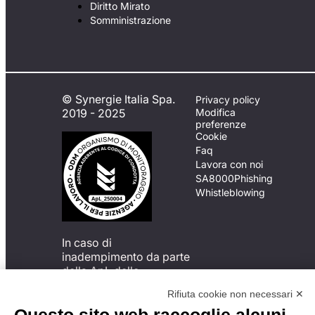
Diritto Mirato
Somministrazione
© Synergie Italia Spa.
Privacy policy
2019 - 2025
Modifica
preferenze
Cookie
Faq
Lavora con noi
SA8000
Phishing
Whistleblowing
In caso di
inadempimento da parte
della ApL delle
disposizioni
Rifiuta cookie non necessari ✕
del Codice di Condotta, è
possibile presentare un