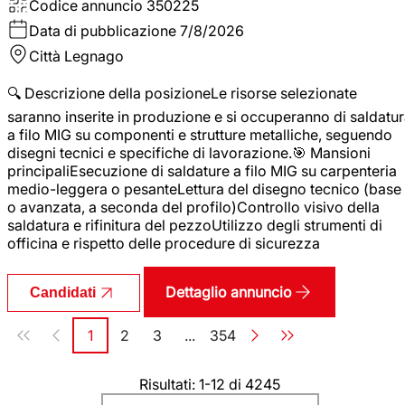
Codice annuncio
350225
Data di pubblicazione
7/8/2026
Città
Legnago
🔍 Descrizione della posizioneLe risorse selezionate
saranno inserite in produzione e si occuperanno di saldatu
a filo MIG su componenti e strutture metalliche, seguendo
disegni tecnici e specifiche di lavorazione.🎯 Mansioni
principaliEsecuzione di saldature a filo MIG su carpenteria
medio-leggera o pesanteLettura del disegno tecnico (base
o avanzata, a seconda del profilo)Controllo visivo della
saldatura e rifinitura del pezzoUtilizzo degli strumenti di
officina e rispetto delle procedure di sicurezza
Dettaglio annuncio
Candidati
Paginazione
1
2
3
...
354
Pagina
Pagina
Pagina
Pagina
Risultati: 1-12 di 4245