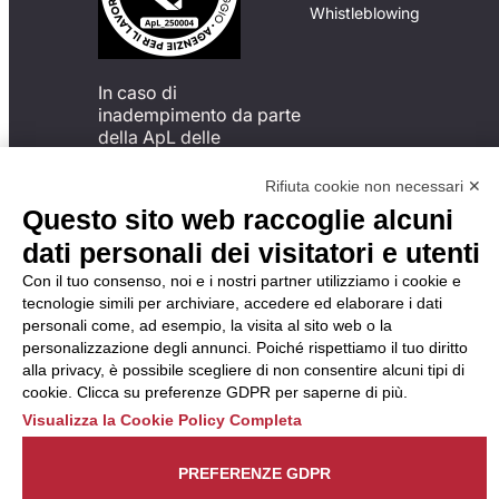
Whistleblowing
In caso di
inadempimento da parte
della ApL delle
disposizioni
del Codice di Condotta, è
Rifiuta cookie non necessari ✕
possibile presentare un
Questo sito web raccoglie alcuni
reclamo
dati personali dei visitatori e utenti
all’Organismo di
Monitoraggio utilizzando
Con il tuo consenso, noi e i nostri partner utilizziamo i cookie e
una delle modalità
tecnologie simili per archiviare, accedere ed elaborare i dati
descritte al seguente
personali come, ad esempio, la visita al sito web o la
indirizzo web
personalizzazione degli annunci. Poiché rispettiamo il tuo diritto
https://odm-
alla privacy, è possibile scegliere di non consentire alcuni tipi di
agenzielavoro.it/reclami/
.
cookie. Clicca su preferenze GDPR per saperne di più.
Visualizza la Cookie Policy Completa
PREFERENZE GDPR