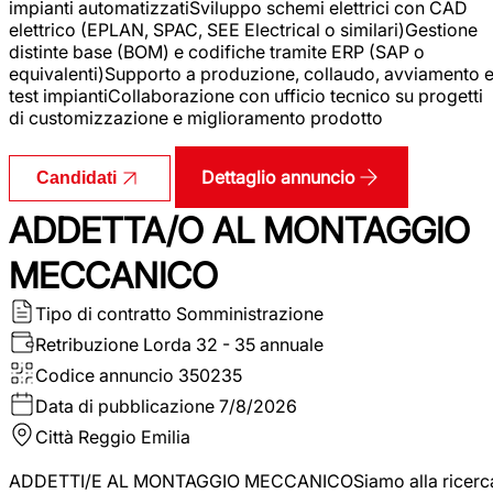
impianti automatizzatiSviluppo schemi elettrici con CAD
elettrico (EPLAN, SPAC, SEE Electrical o similari)Gestione
distinte base (BOM) e codifiche tramite ERP (SAP o
equivalenti)Supporto a produzione, collaudo, avviamento 
test impiantiCollaborazione con ufficio tecnico su progetti
di customizzazione e miglioramento prodotto
Dettaglio annuncio
Candidati
ADDETTA/O AL MONTAGGIO
MECCANICO
Tipo di contratto
Somministrazione
Retribuzione Lorda
32 - 35 annuale
Codice annuncio
350235
Data di pubblicazione
7/8/2026
Città
Reggio Emilia
ADDETTI/E AL MONTAGGIO MECCANICOSiamo alla ricerc