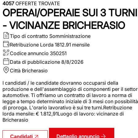
4057
OFFERTE TROVATE
OPERAI/OPERAIE SUI 3 TURNI
- VICINANZE BRICHERASIO
Tipo di contratto
Somministrazione
Retribuzione Lorda
1812.91 mensile
Codice annuncio
350251
Data di pubblicazione
8/8/2026
Città
Bricherasio
I candidati / le candidate dovranno occuparsi della
produzione e dell'assemblaggio di componenti per il setto
automotive. Ti offriamo un contratto di lavoro a norma di
legge a tempo determinato iniziale di 3 mesi con possibilità
di proroga. L'orario lavorativo è sui tre turni.Retribuzione
lorda mensile: € 1.812,91Luogo di lavoro: vicinanze di
Bricherasio
Dettaglio annuncio
Candidati