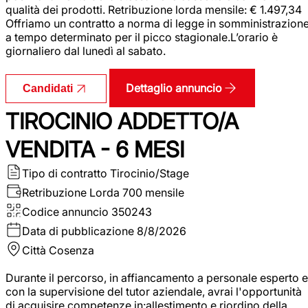
qualità dei prodotti. Retribuzione lorda mensile: € 1.497,34
Offriamo un contratto a norma di legge in somministrazion
a tempo determinato per il picco stagionale.L’orario è
giornaliero dal lunedì al sabato.
Dettaglio annuncio
Candidati
TIROCINIO ADDETTO/A
VENDITA - 6 MESI
Tipo di contratto
Tirocinio/Stage
Retribuzione Lorda
700 mensile
Codice annuncio
350243
Data di pubblicazione
8/8/2026
Città
Cosenza
Durante il percorso, in affiancamento a personale esperto e
con la supervisione del tutor aziendale, avrai l'opportunità
di acquisire competenze in:allestimento e riordino della