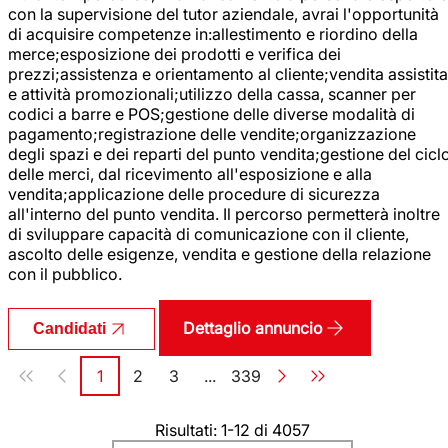
con la supervisione del tutor aziendale, avrai l'opportunità
di acquisire competenze in:allestimento e riordino della
merce;esposizione dei prodotti e verifica dei
prezzi;assistenza e orientamento al cliente;vendita assistita
e attività promozionali;utilizzo della cassa, scanner per
codici a barre e POS;gestione delle diverse modalità di
pagamento;registrazione delle vendite;organizzazione
degli spazi e dei reparti del punto vendita;gestione del cicl
delle merci, dal ricevimento all'esposizione e alla
vendita;applicazione delle procedure di sicurezza
all'interno del punto vendita. Il percorso permetterà inoltre
di sviluppare capacità di comunicazione con il cliente,
ascolto delle esigenze, vendita e gestione della relazione
con il pubblico.
Dettaglio annuncio
Candidati
Paginazione
1
2
3
...
339
Pagina
Pagina
Pagina
Pagina
Risultati: 1-12 di 4057