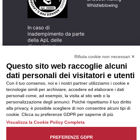
Whistleblowing
In caso di
inadempimento da parte
della ApL delle
disposizioni
del Codice di Condotta, è
Rifiuta cookie non necessari ✕
possibile presentare un
Questo sito web raccoglie alcuni
reclamo
all’Organismo di
dati personali dei visitatori e utenti
Monitoraggio utilizzando
Con il tuo consenso, noi e i nostri partner utilizziamo i cookie e
una delle modalità
tecnologie simili per archiviare, accedere ed elaborare i dati
descritte al seguente
personali come, ad esempio, la visita al sito web o la
indirizzo web
personalizzazione degli annunci. Poiché rispettiamo il tuo diritto
https://odm-
alla privacy, è possibile scegliere di non consentire alcuni tipi di
agenzielavoro.it/reclami/
.
cookie. Clicca su preferenze GDPR per saperne di più.
Visualizza la Cookie Policy Completa
PREFERENZE GDPR