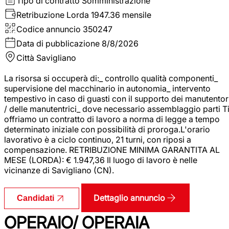
Tipo di contratto
Somministrazione
Retribuzione Lorda
1947.36 mensile
Codice annuncio
350247
Data di pubblicazione
8/8/2026
Città
Savigliano
La risorsa si occuperà di:_ controllo qualità componenti_
supervisione del macchinario in autonomia_ intervento
tempestivo in caso di guasti con il supporto dei manutentor
/ delle manutentrici_ dove necessario assemblaggio parti T
offriamo un contratto di lavoro a norma di legge a tempo
determinato iniziale con possibilità di proroga.L'orario
lavorativo è a ciclo continuo, 21 turni, con riposi a
compensazione. RETRIBUZIONE MINIMA GARANTITA AL
MESE (LORDA): € 1.947,36 Il luogo di lavoro è nelle
vicinanze di Savigliano (CN).
Dettaglio annuncio
Candidati
OPERAIO/ OPERAIA