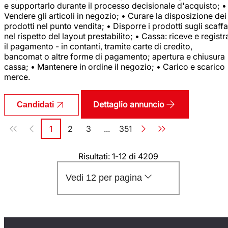
e supportarlo durante il processo decisionale d'acquisto; •
Vendere gli articoli in negozio; • Curare la disposizione dei
prodotti nel punto vendita; • Disporre i prodotti sugli scaffa
nel rispetto del layout prestabilito; • Cassa: riceve e registr
il pagamento - in contanti, tramite carte di credito,
bancomat o altre forme di pagamento; apertura e chiusura
cassa; • Mantenere in ordine il negozio; • Carico e scarico
merce.
Dettaglio annuncio
Candidati
Paginazione
1
2
3
...
351
Pagina
Pagina
Pagina
Pagina
Risultati: 1-12 di 4209
Vedi 12 per pagina