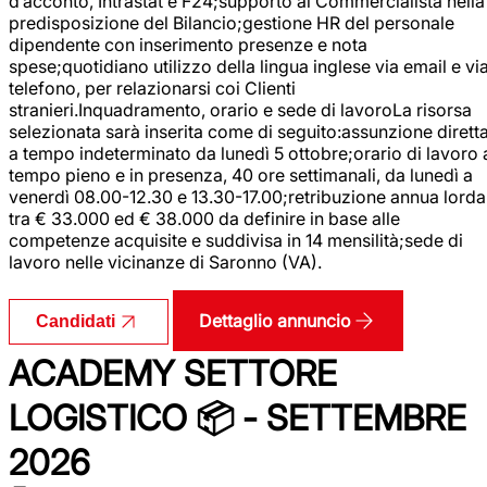
d’acconto, Intrastat e F24;supporto al Commercialista nella
predisposizione del Bilancio;gestione HR del personale
dipendente con inserimento presenze e nota
spese;quotidiano utilizzo della lingua inglese via email e vi
telefono, per relazionarsi coi Clienti
stranieri.Inquadramento, orario e sede di lavoroLa risorsa
selezionata sarà inserita come di seguito:assunzione dirett
a tempo indeterminato da lunedì 5 ottobre;orario di lavoro 
tempo pieno e in presenza, 40 ore settimanali, da lunedì a
venerdì 08.00-12.30 e 13.30-17.00;retribuzione annua lorda
tra € 33.000 ed € 38.000 da definire in base alle
competenze acquisite e suddivisa in 14 mensilità;sede di
lavoro nelle vicinanze di Saronno (VA).
Dettaglio annuncio
Candidati
ACADEMY SETTORE
LOGISTICO 📦 - SETTEMBRE
2026