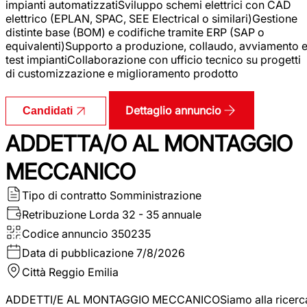
impianti automatizzatiSviluppo schemi elettrici con CAD
elettrico (EPLAN, SPAC, SEE Electrical o similari)Gestione
distinte base (BOM) e codifiche tramite ERP (SAP o
equivalenti)Supporto a produzione, collaudo, avviamento 
test impiantiCollaborazione con ufficio tecnico su progetti
di customizzazione e miglioramento prodotto
Dettaglio annuncio
Candidati
ADDETTA/O AL MONTAGGIO
MECCANICO
Tipo di contratto
Somministrazione
Retribuzione Lorda
32 - 35 annuale
Codice annuncio
350235
Data di pubblicazione
7/8/2026
Città
Reggio Emilia
ADDETTI/E AL MONTAGGIO MECCANICOSiamo alla ricerc