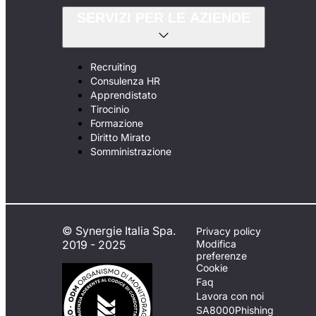
SERVIZI PER LE AZIENDE
Recruiting
Consulenza HR
Apprendistato
Tirocinio
Formazione
Diritto Mirato
Somministrazione
© Synergie Italia Spa.
Privacy policy
2019 - 2025
Modifica
preferenze
Cookie
Faq
Lavora con noi
SA8000
Phishing