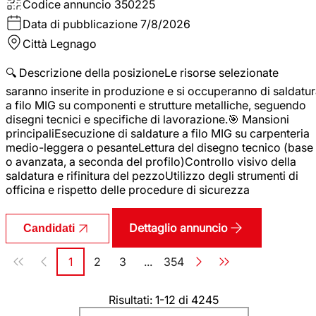
Codice annuncio
350225
Data di pubblicazione
7/8/2026
Città
Legnago
🔍 Descrizione della posizioneLe risorse selezionate
saranno inserite in produzione e si occuperanno di saldatu
a filo MIG su componenti e strutture metalliche, seguendo
disegni tecnici e specifiche di lavorazione.🎯 Mansioni
principaliEsecuzione di saldature a filo MIG su carpenteria
medio-leggera o pesanteLettura del disegno tecnico (base
o avanzata, a seconda del profilo)Controllo visivo della
saldatura e rifinitura del pezzoUtilizzo degli strumenti di
officina e rispetto delle procedure di sicurezza
Dettaglio annuncio
Candidati
Paginazione
1
2
3
...
354
Pagina
Pagina
Pagina
Pagina
Risultati: 1-12 di 4245