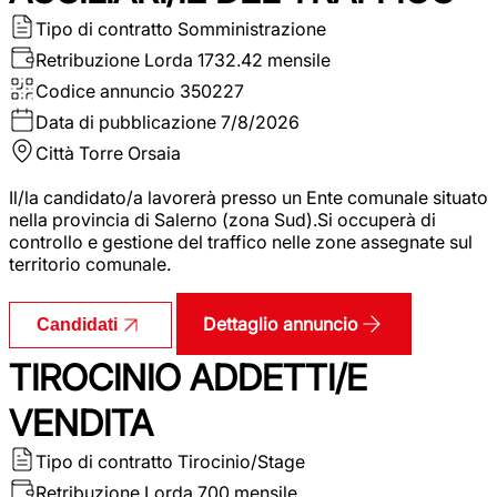
Tipo di contratto
Somministrazione
Retribuzione Lorda
1732.42 mensile
Codice annuncio
350227
Data di pubblicazione
7/8/2026
Città
Torre Orsaia
Il/la candidato/a lavorerà presso un Ente comunale situato
nella provincia di Salerno (zona Sud).Si occuperà di
controllo e gestione del traffico nelle zone assegnate sul
territorio comunale.
Dettaglio annuncio
Candidati
TIROCINIO ADDETTI/E
VENDITA
Tipo di contratto
Tirocinio/Stage
Retribuzione Lorda
700 mensile