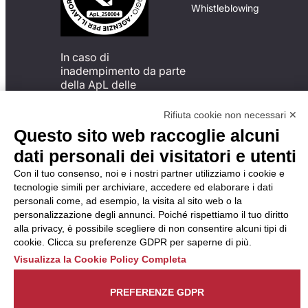
Whistleblowing
In caso di
inadempimento da parte
della ApL delle
disposizioni
del Codice di Condotta, è
Rifiuta cookie non necessari ✕
possibile presentare un
Questo sito web raccoglie alcuni
reclamo
dati personali dei visitatori e utenti
all’Organismo di
Monitoraggio utilizzando
Con il tuo consenso, noi e i nostri partner utilizziamo i cookie e
una delle modalità
tecnologie simili per archiviare, accedere ed elaborare i dati
descritte al seguente
personali come, ad esempio, la visita al sito web o la
indirizzo web
personalizzazione degli annunci. Poiché rispettiamo il tuo diritto
https://odm-
alla privacy, è possibile scegliere di non consentire alcuni tipi di
agenzielavoro.it/reclami/
.
cookie. Clicca su preferenze GDPR per saperne di più.
Visualizza la Cookie Policy Completa
PREFERENZE GDPR