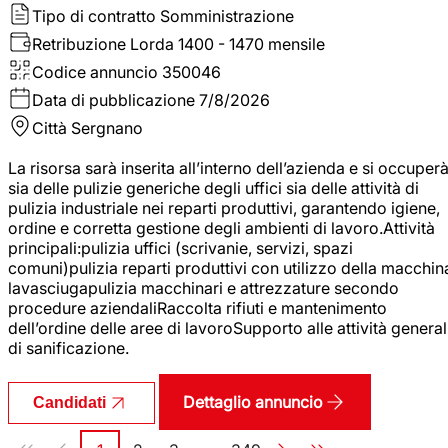
Tipo di contratto
Somministrazione
Retribuzione Lorda
1400 - 1470 mensile
Codice annuncio
350046
Data di pubblicazione
7/8/2026
Città
Sergnano
La risorsa sarà inserita all’interno dell’azienda e si occuper
sia delle pulizie generiche degli uffici sia delle attività di
pulizia industriale nei reparti produttivi, garantendo igiene,
ordine e corretta gestione degli ambienti di lavoro.Attività
principali:pulizia uffici (scrivanie, servizi, spazi
comuni)pulizia reparti produttivi con utilizzo della macchin
lavasciugapulizia macchinari e attrezzature secondo
procedure aziendaliRaccolta rifiuti e mantenimento
dell’ordine delle aree di lavoroSupporto alle attività general
di sanificazione.
Dettaglio annuncio
Candidati
Paginazione