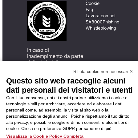
Cookie
Faq
Lavora con noi
SA8000
Phishing
Whistleblowing
In caso di
inadempimento da parte
della ApL delle
disposizioni
Rifiuta cookie non necessari ✕
del Codice di Condotta, è
Questo sito web raccoglie alcuni
possibile presentare un
reclamo
dati personali dei visitatori e utenti
all’Organismo di
Con il tuo consenso, noi e i nostri partner utilizziamo i cookie e
Monitoraggio utilizzando
tecnologie simili per archiviare, accedere ed elaborare i dati
una delle modalità
personali come, ad esempio, la visita al sito web o la
descritte al seguente
personalizzazione degli annunci. Poiché rispettiamo il tuo diritto
indirizzo web
alla privacy, è possibile scegliere di non consentire alcuni tipi di
https://odm-
cookie. Clicca su preferenze GDPR per saperne di più.
agenzielavoro.it/reclami/
.
Visualizza la Cookie Policy Completa