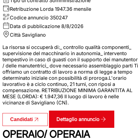
Tipo di contratto
Somministrazione
Retribuzione Lorda
1947.36 mensile
Codice annuncio
350247
Data di pubblicazione
8/8/2026
Città
Savigliano
La risorsa si occuperà di:_ controllo qualità componenti_
supervisione del macchinario in autonomia_ intervento
tempestivo in caso di guasti con il supporto dei manutentor
/ delle manutentrici_ dove necessario assemblaggio parti T
offriamo un contratto di lavoro a norma di legge a tempo
determinato iniziale con possibilità di proroga.L'orario
lavorativo è a ciclo continuo, 21 turni, con riposi a
compensazione. RETRIBUZIONE MINIMA GARANTITA AL
MESE (LORDA): € 1.947,36 Il luogo di lavoro è nelle
vicinanze di Savigliano (CN).
Dettaglio annuncio
Candidati
OPERAIO/ OPERAIA