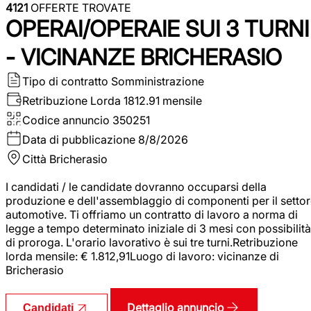
4121
OFFERTE TROVATE
OPERAI/OPERAIE SUI 3 TURNI
- VICINANZE BRICHERASIO
Tipo di contratto
Somministrazione
Retribuzione Lorda
1812.91 mensile
Codice annuncio
350251
Data di pubblicazione
8/8/2026
Città
Bricherasio
I candidati / le candidate dovranno occuparsi della
produzione e dell'assemblaggio di componenti per il setto
automotive. Ti offriamo un contratto di lavoro a norma di
legge a tempo determinato iniziale di 3 mesi con possibilità
di proroga. L'orario lavorativo è sui tre turni.Retribuzione
lorda mensile: € 1.812,91Luogo di lavoro: vicinanze di
Bricherasio
Dettaglio annuncio
Candidati