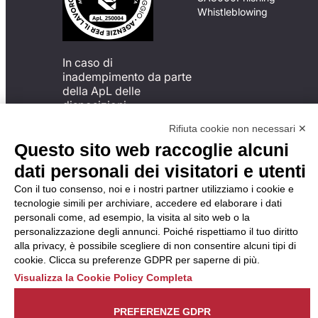
Whistleblowing
In caso di
inadempimento da parte
della ApL delle
disposizioni
del Codice di Condotta, è
Rifiuta cookie non necessari ✕
possibile presentare un
Questo sito web raccoglie alcuni
reclamo
all’Organismo di
dati personali dei visitatori e utenti
Monitoraggio utilizzando
Con il tuo consenso, noi e i nostri partner utilizziamo i cookie e
una delle modalità
tecnologie simili per archiviare, accedere ed elaborare i dati
descritte al seguente
personali come, ad esempio, la visita al sito web o la
indirizzo web
personalizzazione degli annunci. Poiché rispettiamo il tuo diritto
https://odm-
alla privacy, è possibile scegliere di non consentire alcuni tipi di
agenzielavoro.it/reclami/
.
cookie. Clicca su preferenze GDPR per saperne di più.
Visualizza la Cookie Policy Completa
PREFERENZE GDPR