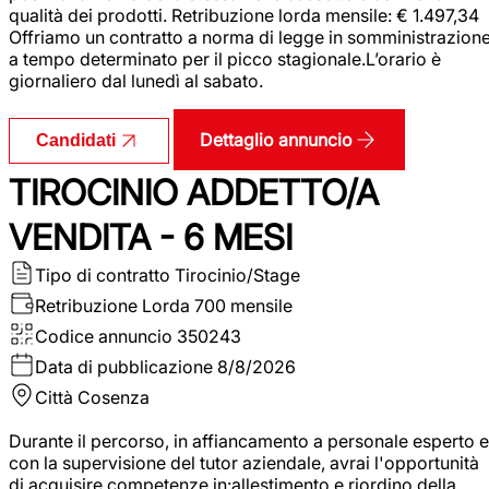
qualità dei prodotti. Retribuzione lorda mensile: € 1.497,34
Offriamo un contratto a norma di legge in somministrazion
a tempo determinato per il picco stagionale.L’orario è
giornaliero dal lunedì al sabato.
Dettaglio annuncio
Candidati
TIROCINIO ADDETTO/A
VENDITA - 6 MESI
Tipo di contratto
Tirocinio/Stage
Retribuzione Lorda
700 mensile
Codice annuncio
350243
Data di pubblicazione
8/8/2026
Città
Cosenza
Durante il percorso, in affiancamento a personale esperto e
con la supervisione del tutor aziendale, avrai l'opportunità
di acquisire competenze in:allestimento e riordino della