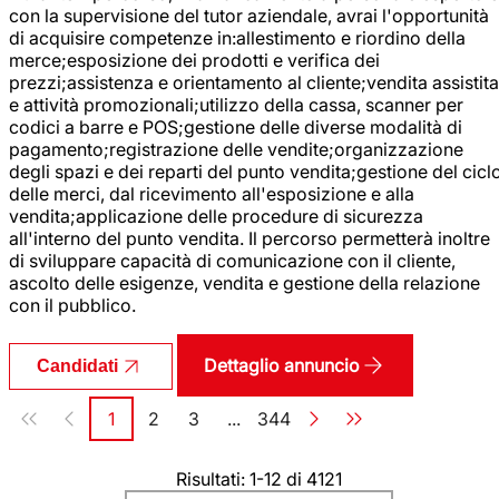
con la supervisione del tutor aziendale, avrai l'opportunità
di acquisire competenze in:allestimento e riordino della
merce;esposizione dei prodotti e verifica dei
prezzi;assistenza e orientamento al cliente;vendita assistita
e attività promozionali;utilizzo della cassa, scanner per
codici a barre e POS;gestione delle diverse modalità di
pagamento;registrazione delle vendite;organizzazione
degli spazi e dei reparti del punto vendita;gestione del cicl
delle merci, dal ricevimento all'esposizione e alla
vendita;applicazione delle procedure di sicurezza
all'interno del punto vendita. Il percorso permetterà inoltre
di sviluppare capacità di comunicazione con il cliente,
ascolto delle esigenze, vendita e gestione della relazione
con il pubblico.
Dettaglio annuncio
Candidati
Paginazione
1
2
3
...
344
Pagina
Pagina
Pagina
Pagina
Risultati: 1-12 di 4121