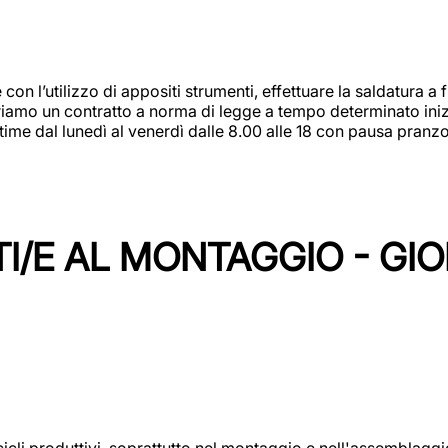
 con l’utilizzo di appositi strumenti, effettuare la saldatura 
 Offriamo un contratto a norma di legge a tempo determinato in
 time dal lunedì al venerdì dalle 8.00 alle 18 con pausa pran
I/E AL MONTAGGIO - GI
cicli produttivi, soprattutto nel montaggio e nell'assemblag