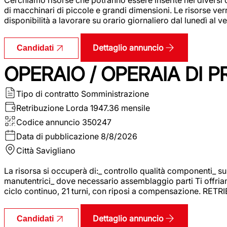
di macchinari di piccole e grandi dimensioni. Le risorse ve
disponibilità a lavorare su orario giornaliero dal lunedì al
Dettaglio annuncio
Candidati
OPERAIO / OPERAIA DI 
Tipo di contratto
Somministrazione
Retribuzione Lorda
1947.36 mensile
Codice annuncio
350247
Data di pubblicazione
8/8/2026
Città
Savigliano
La risorsa si occuperà di:_ controllo qualità componenti_ s
manutentrici_ dove necessario assemblaggio parti Ti offriam
ciclo continuo, 21 turni, con riposi a compensazione. RET
Dettaglio annuncio
Candidati