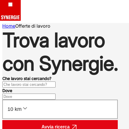
Home
Offerte di lavoro
Trova lavoro
con Synergie.
Che lavoro stai cercando?
Dove
10 km
Avvia ricerca