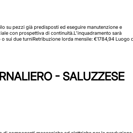
a filo su pezzi già predisposti ed eseguire manutenzione e
iziale con prospettiva di continuità.L'inquadramento sarà
zo o sui due turniRetribuzione lorda mensile: €1784,94 Luogo d
ORNALIERO - SALUZZESE
gio di componenti meccaniche ed elettriche per la produzione