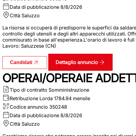
Data di pubblicazione
8/8/2026
Città
Saluzzo
La risorsa si occuperà di predisporre le superfici da saldare
controllo degli utensili e degli altri apparecchi utilizzati.
commisurato in base all'esperienza.L'orario di lavoro è full
Lavoro: Saluzzese (CN)
Dettaglio annuncio
Candidati
OPERAI/OPERAIE ADDETT
Tipo di contratto
Somministrazione
Retribuzione Lorda
1784.94 mensile
Codice annuncio
350248
Data di pubblicazione
8/8/2026
Città
Saluzzo
Cerchiamo risorse che potranno essere inserite nei diversi 