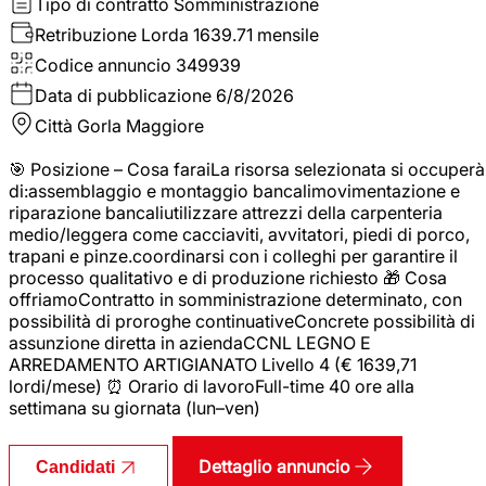
Tipo di contratto
Somministrazione
Retribuzione Lorda
1639.71 mensile
Codice annuncio
349939
Data di pubblicazione
6/8/2026
Città
Gorla Maggiore
🎯 Posizione – Cosa faraiLa risorsa selezionata si occuperà
di:assemblaggio e montaggio bancalimovimentazione e
riparazione bancaliutilizzare attrezzi della carpenteria
medio/leggera come cacciaviti, avvitatori, piedi di porco,
trapani e pinze.coordinarsi con i colleghi per garantire il
processo qualitativo e di produzione richiesto 🎁 Cosa
offriamoContratto in somministrazione determinato, con
possibilità di proroghe continuativeConcrete possibilità di
assunzione diretta in aziendaCCNL LEGNO E
ARREDAMENTO ARTIGIANATO Livello 4 (€ 1639,71
lordi/mese) ⏰ Orario di lavoroFull-time 40 ore alla
settimana su giornata (lun–ven)
Dettaglio annuncio
Candidati