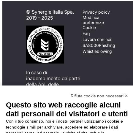
© Synergie Italia Spa.
Privacy policy
2019 - 2025
Modifica
preferenze
Cookie
Faq
Lavora con noi
SA8000
Phishing
Whistleblowing
In caso di
inadempimento da parte
della ApL delle
disposizioni
del Codice di Condotta, è
Rifiuta cookie non necessari ✕
possibile presentare un
Questo sito web raccoglie alcuni
reclamo
dati personali dei visitatori e utenti
all’Organismo di
Monitoraggio utilizzando
Con il tuo consenso, noi e i nostri partner utilizziamo i cookie e
una delle modalità
tecnologie simili per archiviare, accedere ed elaborare i dati
descritte al seguente