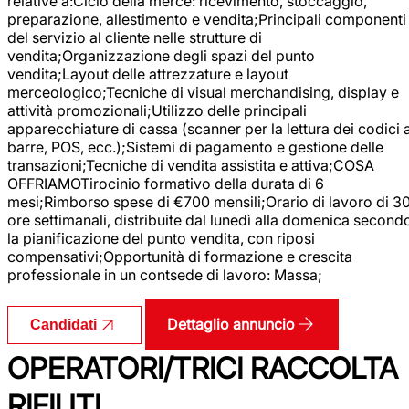
relative a:Ciclo della merce: ricevimento, stoccaggio,
preparazione, allestimento e vendita;Principali componenti
del servizio al cliente nelle strutture di
vendita;Organizzazione degli spazi del punto
vendita;Layout delle attrezzature e layout
merceologico;Tecniche di visual merchandising, display e
attività promozionali;Utilizzo delle principali
apparecchiature di cassa (scanner per la lettura dei codici 
barre, POS, ecc.);Sistemi di pagamento e gestione delle
transazioni;Tecniche di vendita assistita e attiva;COSA
OFFRIAMOTirocinio formativo della durata di 6
mesi;Rimborso spese di €700 mensili;Orario di lavoro di 3
ore settimanali, distribuite dal lunedì alla domenica second
la pianificazione del punto vendita, con riposi
compensativi;Opportunità di formazione e crescita
professionale in un contsede di lavoro: Massa;
Dettaglio annuncio
Candidati
OPERATORI/TRICI RACCOLTA
RIFIUTI