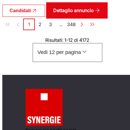
Dettaglio annuncio
Candidati
Paginazione
1
2
3
...
348
Pagina
Pagina
Pagina
Pagina
Risultati: 1-12 di 4172
Vedi 12 per pagina