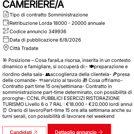
CAMERIERE/A
Tipo di contratto
Somministrazione
Retribuzione Lorda
18000 - 20000 annuale
Codice annuncio
349936
Data di pubblicazione
6/8/2026
Città
Tradate
🎯 Posizione – Cosa faraiLa risorsa, inserita in un contesto
dinamico e famigliare, si occuperà di:- 🍽️preparazione e
riordino della sala- 👥accoglienza della clientela- 🍕presa
delle comande- 🍴servizio al tavolo 🎁 Cosa offriamo-
Contratto part time 15 ore/settimana- Contratto in
somministrazione part-time determinato, con possibilità di
proroghe- CCNL PUBBLICI ESERCIZI RISTORAZIONE
TURISMO Livello 6 o 7 RAL : €18.000 - €20.000 lordi annui
⏰ Orario di lavoroPart-time 15 ore alla settimana anche su
turni serali, con possibilità di lavorare nel weekend
Dettaglio annuncio
Candidati