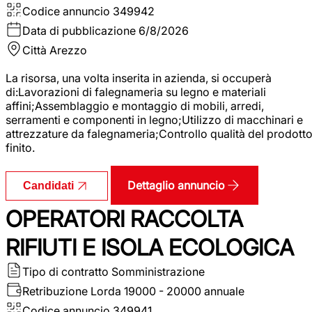
Codice annuncio
349942
Data di pubblicazione
6/8/2026
Città
Arezzo
La risorsa, una volta inserita in azienda, si occuperà
di:Lavorazioni di falegnameria su legno e materiali
affini;Assemblaggio e montaggio di mobili, arredi,
serramenti e componenti in legno;Utilizzo di macchinari e
attrezzature da falegnameria;Controllo qualità del prodott
finito.
Dettaglio annuncio
Candidati
OPERATORI RACCOLTA
RIFIUTI E ISOLA ECOLOGICA
Tipo di contratto
Somministrazione
Retribuzione Lorda
19000 - 20000 annuale
Codice annuncio
349941