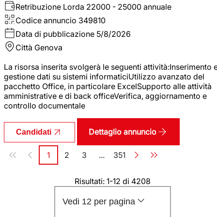
Retribuzione Lorda
22000 - 25000 annuale
Codice annuncio
349810
Data di pubblicazione
5/8/2026
Città
Genova
La risorsa inserita svolgerà le seguenti attività:Inserimento 
gestione dati su sistemi informaticiUtilizzo avanzato del
pacchetto Office, in particolare ExcelSupporto alle attività
amministrative e di back officeVerifica, aggiornamento e
controllo documentale
Dettaglio annuncio
Candidati
Paginazione
1
2
3
...
351
Pagina
Pagina
Pagina
Pagina
Risultati: 1-12 di 4208
Vedi 12 per pagina