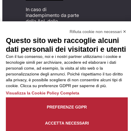
In caso di
inadempimento da parte
della ApL delle
disposizioni
Rifiuta cookie non necessari ✕
del Codice di Condotta, è
possibile presentare un
Questo sito web raccoglie alcuni
reclamo
dati personali dei visitatori e utenti
all’Organismo di
Monitoraggio utilizzando
Con il tuo consenso, noi e i nostri partner utilizziamo i cookie e
una delle modalità
tecnologie simili per archiviare, accedere ed elaborare i dati
descritte al seguente
personali come, ad esempio, la visita al sito web o la
indirizzo web
personalizzazione degli annunci. Poiché rispettiamo il tuo diritto
https://odm-
alla privacy, è possibile scegliere di non consentire alcuni tipi di
agenzielavoro.it/reclami/
.
cookie. Clicca su preferenze GDPR per saperne di più.
Visualizza la Cookie Policy Completa
PREFERENZE GDPR
ACCETTA NECESSARI