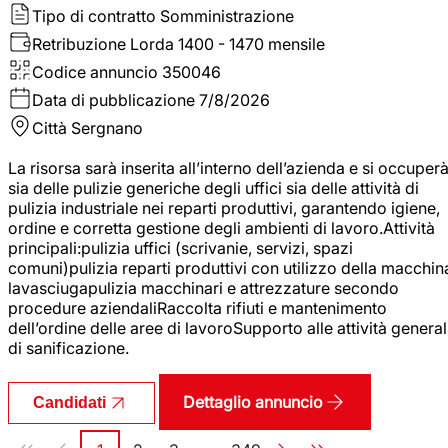
Tipo di contratto
Somministrazione
Retribuzione Lorda
1400 - 1470 mensile
Codice annuncio
350046
Data di pubblicazione
7/8/2026
Città
Sergnano
La risorsa sarà inserita all’interno dell’azienda e si occuper
sia delle pulizie generiche degli uffici sia delle attività di
pulizia industriale nei reparti produttivi, garantendo igiene,
ordine e corretta gestione degli ambienti di lavoro.Attività
principali:pulizia uffici (scrivanie, servizi, spazi
comuni)pulizia reparti produttivi con utilizzo della macchin
lavasciugapulizia macchinari e attrezzature secondo
procedure aziendaliRaccolta rifiuti e mantenimento
dell’ordine delle aree di lavoroSupporto alle attività general
di sanificazione.
Dettaglio annuncio
Candidati
Paginazione