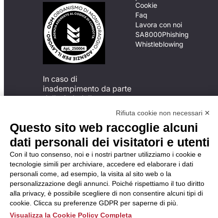
Cookie
Faq
Lavora con noi
SA8000
Phishing
Whistleblowing
In caso di
inadempimento da parte
della ApL delle
disposizioni
Rifiuta cookie non necessari ✕
del Codice di Condotta, è
Questo sito web raccoglie alcuni
possibile presentare un
reclamo
dati personali dei visitatori e utenti
all’Organismo di
Con il tuo consenso, noi e i nostri partner utilizziamo i cookie e
Monitoraggio utilizzando
tecnologie simili per archiviare, accedere ed elaborare i dati
una delle modalità
personali come, ad esempio, la visita al sito web o la
descritte al seguente
personalizzazione degli annunci. Poiché rispettiamo il tuo diritto
indirizzo web
alla privacy, è possibile scegliere di non consentire alcuni tipi di
https://odm-
cookie. Clicca su preferenze GDPR per saperne di più.
agenzielavoro.it/reclami/
.
Visualizza la Cookie Policy Completa