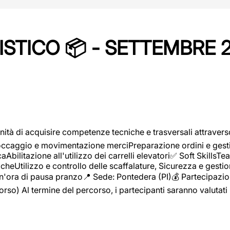
STICO 📦 - SETTEMBRE 
ità di acquisire competenze tecniche e trasversali attravers
toccaggio e movimentazione merciPreparazione ordini e gest
aAbilitazione all'utilizzo dei carrelli elevatori✅ Soft Skill
heUtilizzo e controllo delle scaffalature, Sicurezza e gestio
n'ora di pausa pranzo📍 Sede: Pontedera (PI)💰 Partecipazion
orso) Al termine del percorso, i partecipanti saranno valutati 