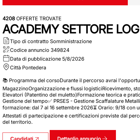
4208
OFFERTE TROVATE
ACADEMY SETTORE LOGI
Tipo di contratto
Somministrazione
Codice annuncio
349824
Data di pubblicazione
5/8/2026
Città
Pontedera
📚 Programma del corsoDurante il percorso avrai l'opportun
MagazzinoOrganizzazione e flussi logisticiRicevimento, s
Elevatori (Patentino del muletto)Formazione teorica e pratic
Gestione del tempo✅ PRSES - Gestione Scaffalature Metallic
formazione: dal 7 al 16 settembre 2026⏳ Orario: 9/18 con u
Attestati di partecipazione e certificazioni previste dal perc
del territorio.
Dettaglio annuncio
Candidati