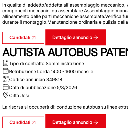
In qualità di addetto/addetta all'assemblaggio meccanico, ver
componenti meccanici da assemblare.Assemblaggio manuale.Uti
allineamento delle parti meccaniche assemblate.Verifica fu
durante il montaggio.Manutenzione ordinaria e pulizia della 
Dettaglio annuncio
Candidati
AUTISTA AUTOBUS PATE
Tipo di contratto
Somministrazione
Retribuzione Lorda
1400 - 1600 mensile
Codice annuncio
349818
Data di pubblicazione
5/8/2026
Città
Jesi
La risorsa si occuperà di: conduzione autobus su linee extr
Dettaglio annuncio
Candidati