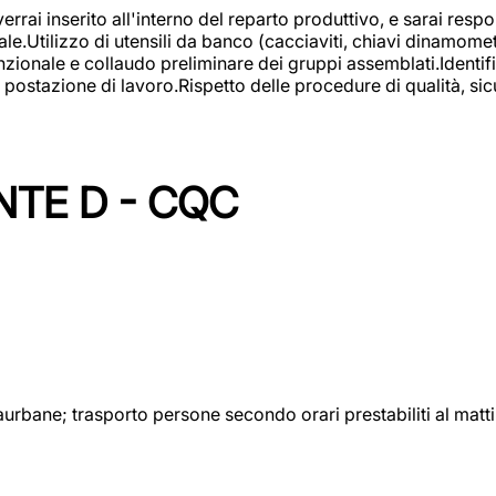
rai inserito all'interno del reparto produttivo, e sarai respon
lizzo di utensili da banco (cacciaviti, chiavi dinamometrich
nzionale e collaudo preliminare dei gruppi assemblati.Identi
postazione di lavoro.Rispetto delle procedure di qualità, sicu
NTE D - CQC
aurbane; trasporto persone secondo orari prestabiliti al matt