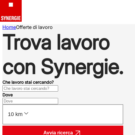
Home
Offerte di lavoro
Trova lavoro
con Synergie.
Che lavoro stai cercando?
Dove
10 km
Avvia ricerca