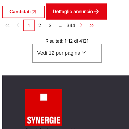
Dettaglio annuncio
Candidati
Paginazione
1
2
3
...
344
Pagina
Pagina
Pagina
Pagina
Risultati: 1-12 di 4121
Vedi 12 per pagina