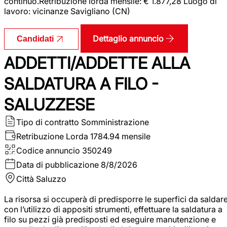
continuo.Retribuzione lorda mensile: € 1.877,28 Luogo di
lavoro: vicinanze Savigliano (CN)
Dettaglio annuncio
Candidati
ADDETTI/ADDETTE ALLA
SALDATURA A FILO -
SALUZZESE
Tipo di contratto
Somministrazione
Retribuzione Lorda
1784.94 mensile
Codice annuncio
350249
Data di pubblicazione
8/8/2026
Città
Saluzzo
La risorsa si occuperà di predisporre le superfici da saldar
con l’utilizzo di appositi strumenti, effettuare la saldatura a
filo su pezzi già predisposti ed eseguire manutenzione e