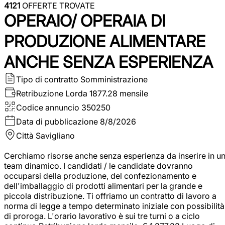
4121
OFFERTE TROVATE
OPERAIO/ OPERAIA DI
PRODUZIONE ALIMENTARE
ANCHE SENZA ESPERIENZA
Tipo di contratto
Somministrazione
Retribuzione Lorda
1877.28 mensile
Codice annuncio
350250
Data di pubblicazione
8/8/2026
Città
Savigliano
Cerchiamo risorse anche senza esperienza da inserire in u
team dinamico. I candidati / le candidate dovranno
occuparsi della produzione, del confezionamento e
dell'imballaggio di prodotti alimentari per la grande e
piccola distribuzione. Ti offriamo un contratto di lavoro a
norma di legge a tempo determinato iniziale con possibilità
di proroga. L'orario lavorativo è sui tre turni o a ciclo