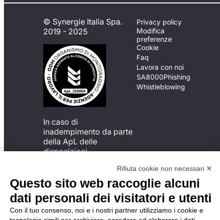
© Synergie Italia Spa.
Privacy policy
2019 - 2025
Modifica
preferenze
Cookie
Faq
Lavora con noi
SA8000
Phishing
Whistleblowing
In caso di
inadempimento da parte
della ApL delle
disposizioni
del Codice di Condotta, è
Rifiuta cookie non necessari ✕
possibile presentare un
reclamo
Questo sito web raccoglie alcuni
all’Organismo di
dati personali dei visitatori e utenti
Monitoraggio utilizzando
una delle modalità
Con il tuo consenso, noi e i nostri partner utilizziamo i cookie e