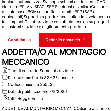
impianti automatizzatiSviluppo schemi elettrici con CAD
elettrico (EPLAN, SPAC, SEE Electrical o similari)Gestione
distinte base (BOM) e codifiche tramite ERP (SAP o
equivalenti)Supporto a produzione, collaudo, avviamento 
test impiantiCollaborazione con ufficio tecnico su progetti
di customizzazione e miglioramento prodotto
Dettaglio annuncio
Candidati
ADDETTA/O AL MONTAGGIO
MECCANICO
Tipo di contratto
Somministrazione
Retribuzione Lorda
32 - 35 annuale
Codice annuncio
350235
Data di pubblicazione
7/8/2026
Città
Reggio Emilia
ADDETTI/E AL MONTAGGIO MECCANICOSiamo alla ricerc