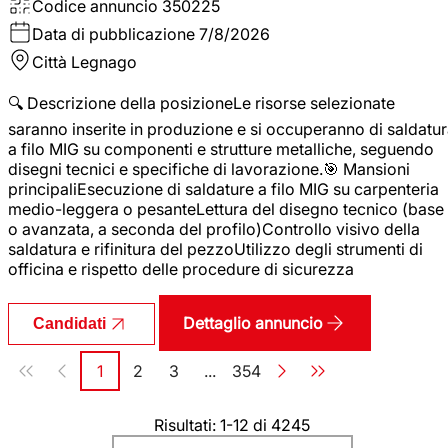
Codice annuncio
350225
Data di pubblicazione
7/8/2026
Città
Legnago
🔍 Descrizione della posizioneLe risorse selezionate
saranno inserite in produzione e si occuperanno di saldatu
a filo MIG su componenti e strutture metalliche, seguendo
disegni tecnici e specifiche di lavorazione.🎯 Mansioni
principaliEsecuzione di saldature a filo MIG su carpenteria
medio-leggera o pesanteLettura del disegno tecnico (base
o avanzata, a seconda del profilo)Controllo visivo della
saldatura e rifinitura del pezzoUtilizzo degli strumenti di
officina e rispetto delle procedure di sicurezza
Dettaglio annuncio
Candidati
Paginazione
1
2
3
...
354
Pagina
Pagina
Pagina
Pagina
Risultati: 1-12 di 4245