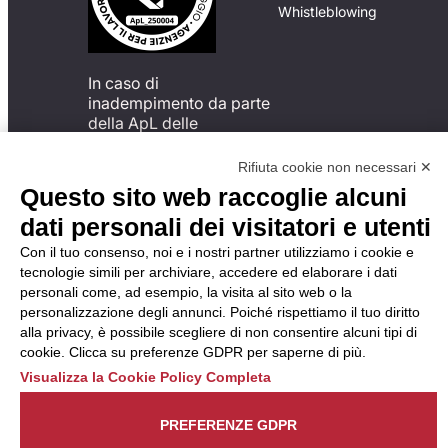
Whistleblowing
In caso di
inadempimento da parte
della ApL delle
disposizioni
del Codice di Condotta, è
Rifiuta cookie non necessari ✕
possibile presentare un
Questo sito web raccoglie alcuni
reclamo
dati personali dei visitatori e utenti
all’Organismo di
Monitoraggio utilizzando
Con il tuo consenso, noi e i nostri partner utilizziamo i cookie e
una delle modalità
tecnologie simili per archiviare, accedere ed elaborare i dati
descritte al seguente
personali come, ad esempio, la visita al sito web o la
indirizzo web
personalizzazione degli annunci. Poiché rispettiamo il tuo diritto
https://odm-
alla privacy, è possibile scegliere di non consentire alcuni tipi di
agenzielavoro.it/reclami/
.
cookie. Clicca su preferenze GDPR per saperne di più.
Visualizza la Cookie Policy Completa
PREFERENZE GDPR