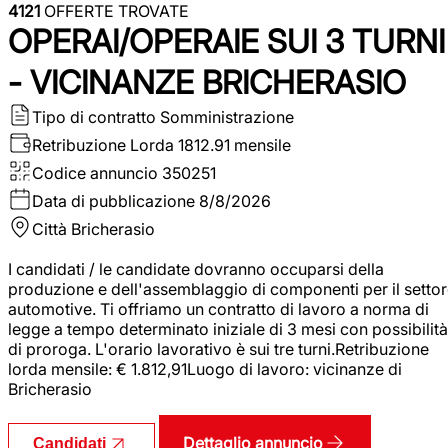
4121
OFFERTE TROVATE
OPERAI/OPERAIE SUI 3 TURNI
- VICINANZE BRICHERASIO
Tipo di contratto
Somministrazione
Retribuzione Lorda
1812.91 mensile
Codice annuncio
350251
Data di pubblicazione
8/8/2026
Città
Bricherasio
I candidati / le candidate dovranno occuparsi della
produzione e dell'assemblaggio di componenti per il setto
automotive. Ti offriamo un contratto di lavoro a norma di
legge a tempo determinato iniziale di 3 mesi con possibilità
di proroga. L'orario lavorativo è sui tre turni.Retribuzione
lorda mensile: € 1.812,91Luogo di lavoro: vicinanze di
Bricherasio
Dettaglio annuncio
Candidati