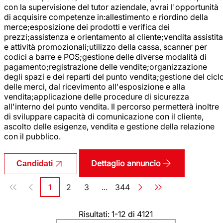
con la supervisione del tutor aziendale, avrai l'opportunità
di acquisire competenze in:allestimento e riordino della
merce;esposizione dei prodotti e verifica dei
prezzi;assistenza e orientamento al cliente;vendita assistita
e attività promozionali;utilizzo della cassa, scanner per
codici a barre e POS;gestione delle diverse modalità di
pagamento;registrazione delle vendite;organizzazione
degli spazi e dei reparti del punto vendita;gestione del cicl
delle merci, dal ricevimento all'esposizione e alla
vendita;applicazione delle procedure di sicurezza
all'interno del punto vendita. Il percorso permetterà inoltre
di sviluppare capacità di comunicazione con il cliente,
ascolto delle esigenze, vendita e gestione della relazione
con il pubblico.
Dettaglio annuncio
Candidati
Paginazione
1
2
3
...
344
Pagina
Pagina
Pagina
Pagina
Risultati: 1-12 di 4121