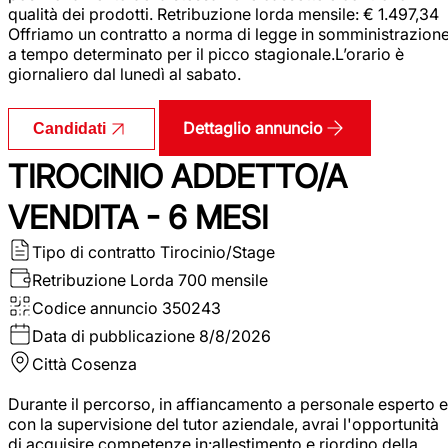
qualità dei prodotti. Retribuzione lorda mensile: € 1.497,34
Offriamo un contratto a norma di legge in somministrazion
a tempo determinato per il picco stagionale.L’orario è
giornaliero dal lunedì al sabato.
Dettaglio annuncio
Candidati
TIROCINIO ADDETTO/A
VENDITA - 6 MESI
Tipo di contratto
Tirocinio/Stage
Retribuzione Lorda
700 mensile
Codice annuncio
350243
Data di pubblicazione
8/8/2026
Città
Cosenza
Durante il percorso, in affiancamento a personale esperto e
con la supervisione del tutor aziendale, avrai l'opportunità
di acquisire competenze in:allestimento e riordino della