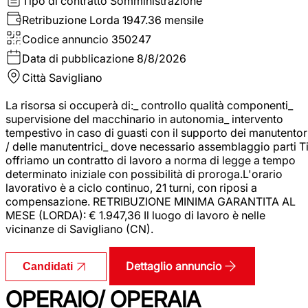
Tipo di contratto
Somministrazione
Retribuzione Lorda
1947.36 mensile
Codice annuncio
350247
Data di pubblicazione
8/8/2026
Città
Savigliano
La risorsa si occuperà di:_ controllo qualità componenti_
supervisione del macchinario in autonomia_ intervento
tempestivo in caso di guasti con il supporto dei manutentor
/ delle manutentrici_ dove necessario assemblaggio parti T
offriamo un contratto di lavoro a norma di legge a tempo
determinato iniziale con possibilità di proroga.L'orario
lavorativo è a ciclo continuo, 21 turni, con riposi a
compensazione. RETRIBUZIONE MINIMA GARANTITA AL
MESE (LORDA): € 1.947,36 Il luogo di lavoro è nelle
vicinanze di Savigliano (CN).
Dettaglio annuncio
Candidati
OPERAIO/ OPERAIA