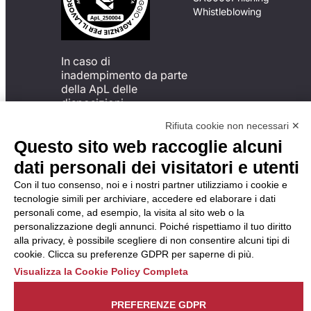
Whistleblowing
In caso di
inadempimento da parte
della ApL delle
disposizioni
del Codice di Condotta, è
Rifiuta cookie non necessari ✕
possibile presentare un
Questo sito web raccoglie alcuni
reclamo
all’Organismo di
dati personali dei visitatori e utenti
Monitoraggio utilizzando
Con il tuo consenso, noi e i nostri partner utilizziamo i cookie e
una delle modalità
tecnologie simili per archiviare, accedere ed elaborare i dati
descritte al seguente
personali come, ad esempio, la visita al sito web o la
indirizzo web
personalizzazione degli annunci. Poiché rispettiamo il tuo diritto
https://odm-
alla privacy, è possibile scegliere di non consentire alcuni tipi di
agenzielavoro.it/reclami/
.
cookie. Clicca su preferenze GDPR per saperne di più.
Visualizza la Cookie Policy Completa
PREFERENZE GDPR