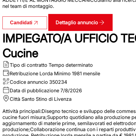
nel team di montaggio.
Dettaglio annuncio
Candidati
IMPIEGATO/A UFFICIO TEC
Cucine
Tipo di contratto
Tempo determinato
Retribuzione Lorda
Minimo 1981 mensile
Codice annuncio
350234
Data di pubblicazione
7/8/2026
Città
Santo Stino di Livenza
Attività principali:Disegno tecnico e sviluppo delle commes
cucine fuori misura;Supporto quotidiano alla produzione p
aggiornamento di materie prime, semilavorati ed elettrodom
produzione;Collaborazione continua con i reparti produttivi 
produzione. Retribuzione lorda mensile a partire da € 1981,