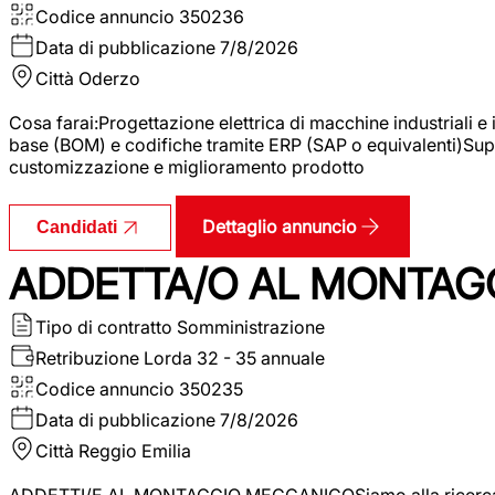
Codice annuncio
350236
Data di pubblicazione
7/8/2026
Città
Oderzo
Cosa farai:Progettazione elettrica di macchine industriali e
base (BOM) e codifiche tramite ERP (SAP o equivalenti)Supp
customizzazione e miglioramento prodotto
Dettaglio annuncio
Candidati
ADDETTA/O AL MONTAG
Tipo di contratto
Somministrazione
Retribuzione Lorda
32 - 35 annuale
Codice annuncio
350235
Data di pubblicazione
7/8/2026
Città
Reggio Emilia
ADDETTI/E AL MONTAGGIO MECCANICOSiamo alla ricerca di un