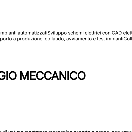
 impianti automatizzatiSviluppo schemi elettrici con CAD elet
orto a produzione, collaudo, avviamento e test impiantiColla
GIO MECCANICO
/una montatore meccanico esperto a banco, con esperienza c