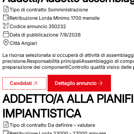
Tipo di contratto
Somministrazione
Retribuzione Lorda
Minimo 1700 mensile
Codice annuncio
350232
Data di pubblicazione
7/8/2026
Città
Angiari
La risorsa selezionata si occuperà di attività di assemblag
precisione.Responsabilità principaliAssemblaggio di compone
preparazione dei componentiControllo qualità visivo delle p
Dettaglio annuncio
Candidati
ADDETTO/A ALLA PIANIF
IMPIANTISTICA
Tipo di contratto
Da definire – valutare
Retribuzione Lorda
23000 - 27000 annuale