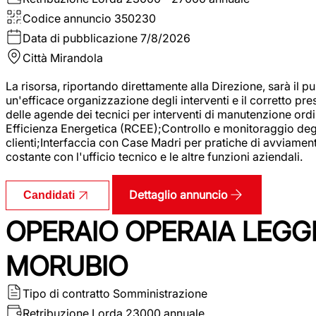
Codice annuncio
350230
Data di pubblicazione
7/8/2026
Città
Mirandola
La risorsa, riportando direttamente alla Direzione, sarà il pu
un'efficace organizzazione degli interventi e il corretto pr
delle agende dei tecnici per interventi di manutenzione ord
Efficienza Energetica (RCEE);Controllo e monitoraggio degli
clienti;Interfaccia con Case Madri per pratiche di avviamen
costante con l'ufficio tecnico e le altre funzioni aziendali.
Dettaglio annuncio
Candidati
OPERAIO OPERAIA LEGGE
MORUBIO
Tipo di contratto
Somministrazione
Retribuzione Lorda
23000 annuale