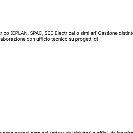
trico (EPLAN, SPAC, SEE Electrical o similari)Gestione distint
borazione con ufficio tecnico su progetti di
onsolidata nel settore dei riduttori o affini, da inserir