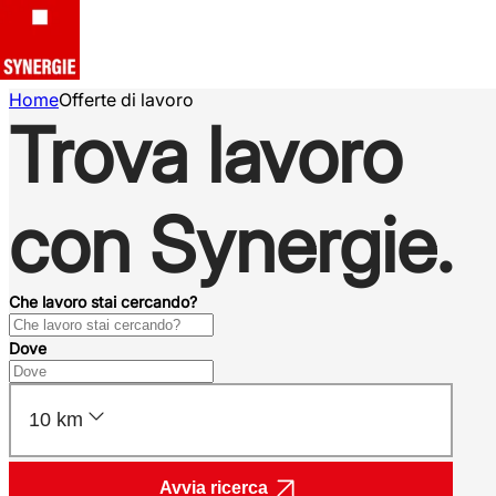
Home
Offerte di lavoro
Trova lavoro
con Synergie.
Che lavoro stai cercando?
Dove
10 km
Avvia ricerca