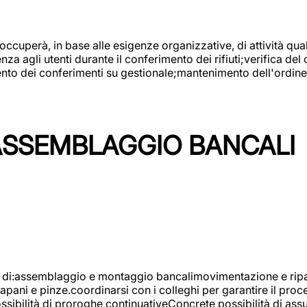
 occuperà, in base alle esigenze organizzative, di attività quali
a agli utenti durante il conferimento dei rifiuti;verifica del
ento dei conferimenti su gestionale;mantenimento dell'ordine, 
ASSEMBLAGGIO BANCALI
à di:assemblaggio e montaggio bancalimovimentazione e ripara
rapani e pinze.coordinarsi con i colleghi per garantire il pro
ossibilità di proroghe continuativeConcrete possibilità d