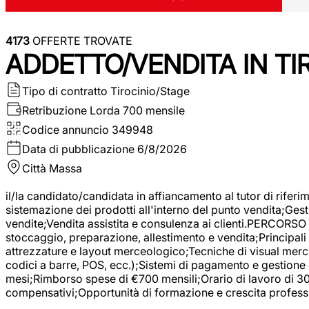
4173
OFFERTE TROVATE
ADDETTO/VENDITA IN T
Tipo di contratto
Tirocinio/Stage
Retribuzione Lorda
700 mensile
Codice annuncio
349948
Data di pubblicazione
6/8/2026
Città
Massa
il/la candidato/candidata in affiancamento al tutor di rifer
sistemazione dei prodotti all'interno del punto vendita;Gest
vendite;Vendita assistita e consulenza ai clienti.PERCORSO 
stoccaggio, preparazione, allestimento e vendita;Principali 
attrezzature e layout merceologico;Tecniche di visual mercha
codici a barre, POS, ecc.);Sistemi di pagamento e gestione 
mesi;Rimborso spese di €700 mensili;Orario di lavoro di 30 o
compensativi;Opportunità di formazione e crescita professi