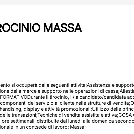
IROCINIO MASSA
imento si occuperà delle seguenti attività:Assistenza e support
ione della merce e supporto nelle operazioni di cassa;Allesti
FORMATIVODurante il tirocinio, il/la candidato/candidata acq
componenti del servizio al cliente nelle strutture di vendita
ndising, display e attività promozionali;Utilizzo delle princi
delle transazioni;Tecniche di vendita assistita e attiva;COS
re settimanali, distribuite dal lunedì alla domenica secondo 
onale in un contsede di lavoro: Massa;