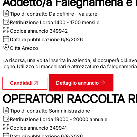
Addetto/a Falegnameria e
Tipo di contratto
Da definire – valutare
Retribuzione Lorda
1400 - 1700 mensile
Codice annuncio
349942
Data di pubblicazione
6/8/2026
Città
Arezzo
La risorsa, una volta inserita in azienda, si occuperà di:La
legno;Utilizzo di macchinari e attrezzature da falegnameria;
Dettaglio annuncio
Candidati
OPERATORI RACCOLTA RI
Tipo di contratto
Somministrazione
Retribuzione Lorda
19000 - 20000 annuale
Codice annuncio
349941
Data di pubblicazione
6/8/2026