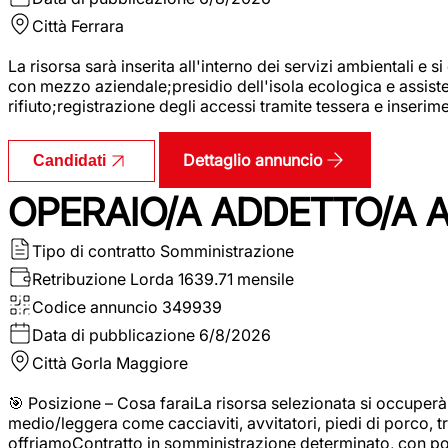
Città
Ferrara
La risorsa sarà inserita all'interno dei servizi ambientali e si
con mezzo aziendale;presidio dell'isola ecologica e assistenz
rifiuto;registrazione degli accessi tramite tessera e inserim
Dettaglio annuncio
Candidati
OPERAIO/A ADDETTO/A 
Tipo di contratto
Somministrazione
Retribuzione Lorda
1639.71 mensile
Codice annuncio
349939
Data di pubblicazione
6/8/2026
Città
Gorla Maggiore
🎯 Posizione – Cosa faraiLa risorsa selezionata si occuper
medio/leggera come cacciaviti, avvitatori, piedi di porco, t
offriamoContratto in somministrazione determinato, con p