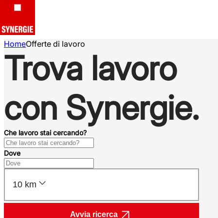
Home
Offerte di lavoro
Trova lavoro
con Synergie.
Che lavoro stai cercando?
Dove
10 km
Avvia ricerca