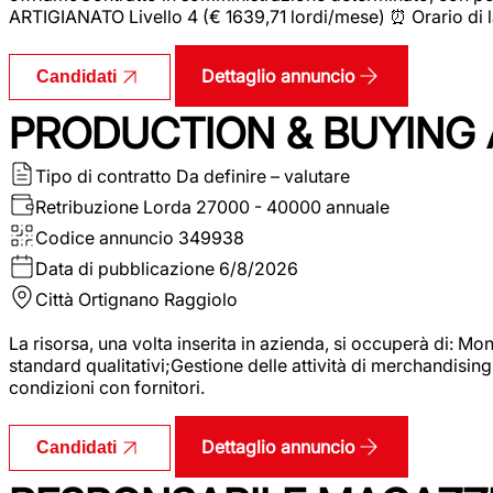
ARTIGIANATO Livello 4 (€ 1639,71 lordi/mese) ⏰ Orario di l
Dettaglio annuncio
Candidati
PRODUCTION & BUYING A
Tipo di contratto
Da definire – valutare
Retribuzione Lorda
27000 - 40000 annuale
Codice annuncio
349938
Data di pubblicazione
6/8/2026
Città
Ortignano Raggiolo
La risorsa, una volta inserita in azienda, si occuperà di: M
standard qualitativi;Gestione delle attività di merchandising
condizioni con fornitori.
Dettaglio annuncio
Candidati