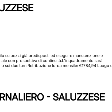
LUZZESE
a filo su pezzi già predisposti ed eseguire manutenzione e
iziale con prospettiva di continuità.L'inquadramento sarà
zo o sui due turniRetribuzione lorda mensile: €1784,94 Luogo d
ORNALIERO - SALUZZESE