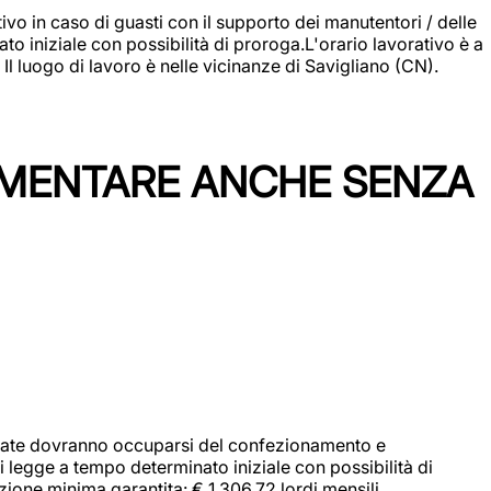
vo in caso di guasti con il supporto dei manutentori / delle
 iniziale con possibilità di proroga.L'orario lavorativo è a
luogo di lavoro è nelle vicinanze di Savigliano (CN).
IMENTARE ANCHE SENZA
didate dovranno occuparsi del confezionamento e
i legge a tempo determinato iniziale con possibilità di
zione minima garantita: € 1.306,72 lordi mensili