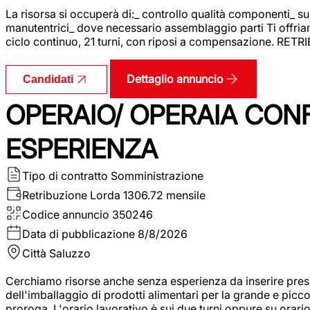
La risorsa si occuperà di:_ controllo qualità componenti_ s
manutentrici_ dove necessario assemblaggio parti Ti offriam
ciclo continuo, 21 turni, con riposi a compensazione. RET
Dettaglio annuncio
Candidati
OPERAIO/ OPERAIA CO
ESPERIENZA
Tipo di contratto
Somministrazione
Retribuzione Lorda
1306.72 mensile
Codice annuncio
350246
Data di pubblicazione
8/8/2026
Città
Saluzzo
Cerchiamo risorse anche senza esperienza da inserire pres
dell'imballaggio di prodotti alimentari per la grande e picco
proroga. L'orario lavorativo è sui due turni oppure su orar