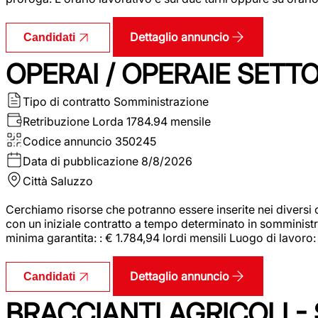
Dettaglio annuncio
Candidati
OPERAI / OPERAIE SET
Tipo di contratto
Somministrazione
Retribuzione Lorda
1784.94 mensile
Codice annuncio
350245
Data di pubblicazione
8/8/2026
Città
Saluzzo
Cerchiamo risorse che potranno essere inserite nei diversi 
con un iniziale contratto a tempo determinato in somministraz
minima garantita: : € 1.784,94 lordi mensili Luogo di lavoro
Dettaglio annuncio
Candidati
BRACCIANTI AGRICOLI -