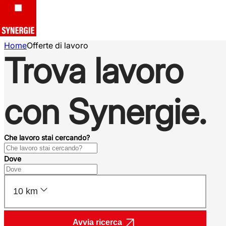
Home
Offerte di lavoro
Trova lavoro
con Synergie.
Che lavoro stai cercando?
Dove
10 km
Avvia ricerca