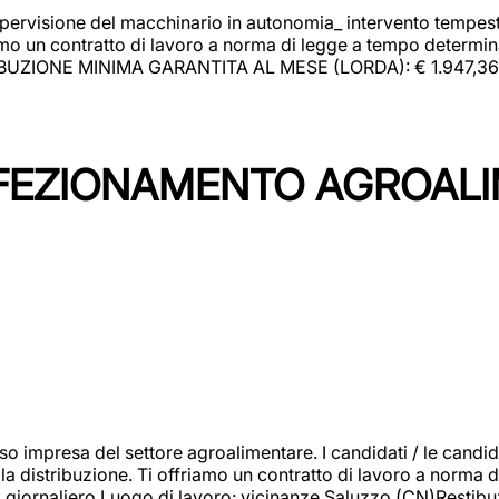
upervisione del macchinario in autonomia_ intervento tempesti
o un contratto di lavoro a norma di legge a tempo determinato
RIBUZIONE MINIMA GARANTITA AL MESE (LORDA): € 1.947,36 Il 
NFEZIONAMENTO AGROAL
so impresa del settore agroalimentare. I candidati / le can
la distribuzione. Ti offriamo un contratto di lavoro a norma d
io giornaliero.Luogo di lavoro: vicinanze Saluzzo (CN)Restibu