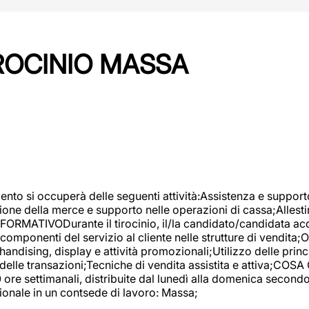
IROCINIO MASSA
imento si occuperà delle seguenti attività:Assistenza e support
ione della merce e supporto nelle operazioni di cassa;Allesti
FORMATIVODurante il tirocinio, il/la candidato/candidata acq
componenti del servizio al cliente nelle strutture di vendita
ndising, display e attività promozionali;Utilizzo delle princi
delle transazioni;Tecniche di vendita assistita e attiva;COS
re settimanali, distribuite dal lunedì alla domenica secondo 
onale in un contsede di lavoro: Massa;