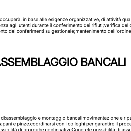
 occuperà, in base alle esigenze organizzative, di attività quali
a agli utenti durante il conferimento dei rifiuti;verifica del
ento dei conferimenti su gestionale;mantenimento dell'ordine, 
ASSEMBLAGGIO BANCALI
à di:assemblaggio e montaggio bancalimovimentazione e ripara
rapani e pinze.coordinarsi con i colleghi per garantire il pro
ossibilità di proroghe continuativeConcrete possibilità d