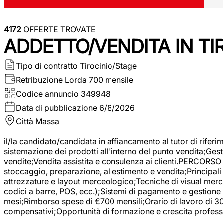
4172
OFFERTE TROVATE
ADDETTO/VENDITA IN T
Tipo di contratto
Tirocinio/Stage
Retribuzione Lorda
700 mensile
Codice annuncio
349948
Data di pubblicazione
6/8/2026
Città
Massa
il/la candidato/candidata in affiancamento al tutor di rifer
sistemazione dei prodotti all'interno del punto vendita;Gest
vendite;Vendita assistita e consulenza ai clienti.PERCORSO 
stoccaggio, preparazione, allestimento e vendita;Principali 
attrezzature e layout merceologico;Tecniche di visual mercha
codici a barre, POS, ecc.);Sistemi di pagamento e gestione 
mesi;Rimborso spese di €700 mensili;Orario di lavoro di 30 o
compensativi;Opportunità di formazione e crescita professi