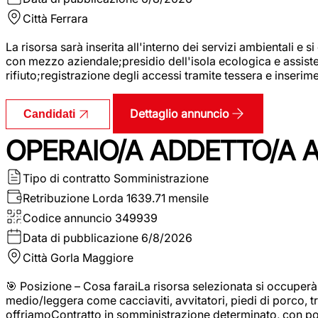
Città
Ferrara
La risorsa sarà inserita all'interno dei servizi ambientali e si
con mezzo aziendale;presidio dell'isola ecologica e assistenz
rifiuto;registrazione degli accessi tramite tessera e inserim
Dettaglio annuncio
Candidati
OPERAIO/A ADDETTO/A 
Tipo di contratto
Somministrazione
Retribuzione Lorda
1639.71 mensile
Codice annuncio
349939
Data di pubblicazione
6/8/2026
Città
Gorla Maggiore
🎯 Posizione – Cosa faraiLa risorsa selezionata si occuper
medio/leggera come cacciaviti, avvitatori, piedi di porco, t
offriamoContratto in somministrazione determinato, con p