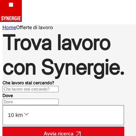
Home
Offerte di lavoro
Trova lavoro
con Synergie.
Che lavoro stai cercando?
Dove
10 km
Avvia ricerca