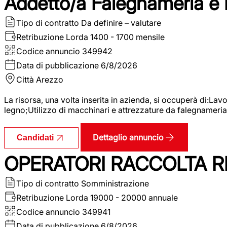
Addetto/a Falegnameria e
Tipo di contratto
Da definire – valutare
Retribuzione Lorda
1400 - 1700 mensile
Codice annuncio
349942
Data di pubblicazione
6/8/2026
Città
Arezzo
La risorsa, una volta inserita in azienda, si occuperà di:La
legno;Utilizzo di macchinari e attrezzature da falegnameria;
Dettaglio annuncio
Candidati
OPERATORI RACCOLTA RI
Tipo di contratto
Somministrazione
Retribuzione Lorda
19000 - 20000 annuale
Codice annuncio
349941
Data di pubblicazione
6/8/2026