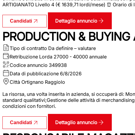
ARTIGIANATO Livello 4 (€ 1639,71 lordi/mese) ⏰ Orario di l
Dettaglio annuncio
Candidati
PRODUCTION & BUYING A
Tipo di contratto
Da definire – valutare
Retribuzione Lorda
27000 - 40000 annuale
Codice annuncio
349938
Data di pubblicazione
6/8/2026
Città
Ortignano Raggiolo
La risorsa, una volta inserita in azienda, si occuperà di: M
standard qualitativi;Gestione delle attività di merchandising
condizioni con fornitori.
Dettaglio annuncio
Candidati