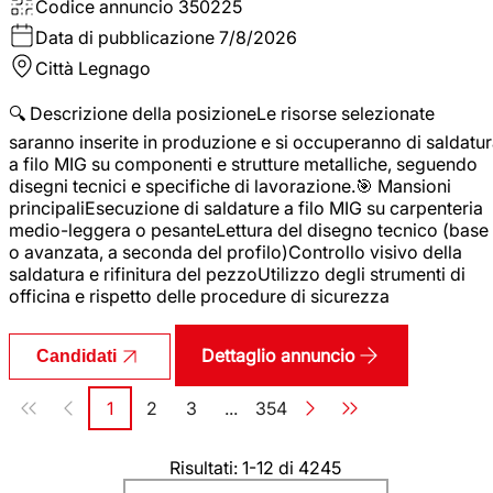
Codice annuncio
350225
Data di pubblicazione
7/8/2026
Città
Legnago
🔍 Descrizione della posizioneLe risorse selezionate
saranno inserite in produzione e si occuperanno di saldatu
a filo MIG su componenti e strutture metalliche, seguendo
disegni tecnici e specifiche di lavorazione.🎯 Mansioni
principaliEsecuzione di saldature a filo MIG su carpenteria
medio-leggera o pesanteLettura del disegno tecnico (base
o avanzata, a seconda del profilo)Controllo visivo della
saldatura e rifinitura del pezzoUtilizzo degli strumenti di
officina e rispetto delle procedure di sicurezza
Dettaglio annuncio
Candidati
Paginazione
1
2
3
...
354
Pagina
Pagina
Pagina
Pagina
Risultati: 1-12 di 4245