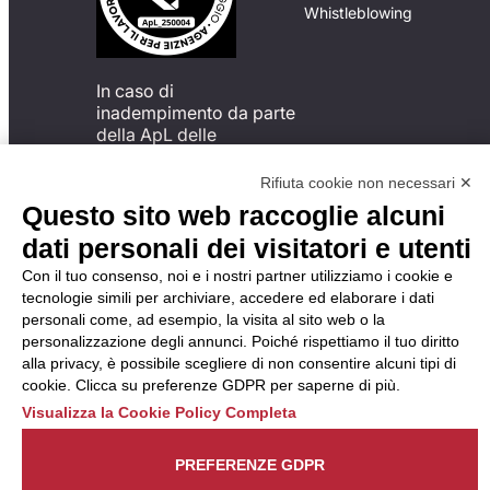
Whistleblowing
In caso di
inadempimento da parte
della ApL delle
disposizioni
del Codice di Condotta, è
Rifiuta cookie non necessari ✕
possibile presentare un
Questo sito web raccoglie alcuni
reclamo
dati personali dei visitatori e utenti
all’Organismo di
Monitoraggio utilizzando
Con il tuo consenso, noi e i nostri partner utilizziamo i cookie e
una delle modalità
tecnologie simili per archiviare, accedere ed elaborare i dati
descritte al seguente
personali come, ad esempio, la visita al sito web o la
indirizzo web
personalizzazione degli annunci. Poiché rispettiamo il tuo diritto
https://odm-
alla privacy, è possibile scegliere di non consentire alcuni tipi di
agenzielavoro.it/reclami/
.
cookie. Clicca su preferenze GDPR per saperne di più.
Visualizza la Cookie Policy Completa
PREFERENZE GDPR