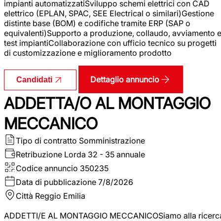
impianti automatizzatiSviluppo schemi elettrici con CAD
elettrico (EPLAN, SPAC, SEE Electrical o similari)Gestione
distinte base (BOM) e codifiche tramite ERP (SAP o
equivalenti)Supporto a produzione, collaudo, avviamento 
test impiantiCollaborazione con ufficio tecnico su progetti
di customizzazione e miglioramento prodotto
Dettaglio annuncio
Candidati
ADDETTA/O AL MONTAGGIO
MECCANICO
Tipo di contratto
Somministrazione
Retribuzione Lorda
32 - 35 annuale
Codice annuncio
350235
Data di pubblicazione
7/8/2026
Città
Reggio Emilia
ADDETTI/E AL MONTAGGIO MECCANICOSiamo alla ricerc