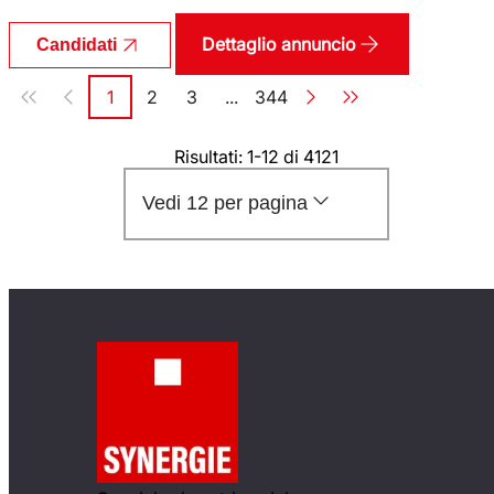
Dettaglio annuncio
Candidati
Paginazione
1
2
3
...
344
Pagina
Pagina
Pagina
Pagina
Risultati: 1-12 di 4121
Vedi 12 per pagina