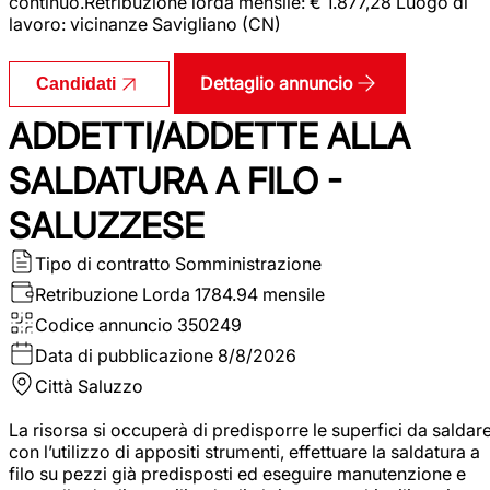
continuo.Retribuzione lorda mensile: € 1.877,28 Luogo di
lavoro: vicinanze Savigliano (CN)
Dettaglio annuncio
Candidati
ADDETTI/ADDETTE ALLA
SALDATURA A FILO -
SALUZZESE
Tipo di contratto
Somministrazione
Retribuzione Lorda
1784.94 mensile
Codice annuncio
350249
Data di pubblicazione
8/8/2026
Città
Saluzzo
La risorsa si occuperà di predisporre le superfici da saldar
con l’utilizzo di appositi strumenti, effettuare la saldatura a
filo su pezzi già predisposti ed eseguire manutenzione e