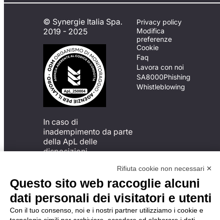
© Synergie Italia Spa.
Privacy policy
2019 - 2025
Modifica
preferenze
Cookie
Faq
Lavora con noi
SA8000
Phishing
Whistleblowing
In caso di
inadempimento da parte
della ApL delle
disposizioni
del Codice di Condotta, è
Rifiuta cookie non necessari ✕
possibile presentare un
reclamo
Questo sito web raccoglie alcuni
all’Organismo di
dati personali dei visitatori e utenti
Monitoraggio utilizzando
una delle modalità
Con il tuo consenso, noi e i nostri partner utilizziamo i cookie e