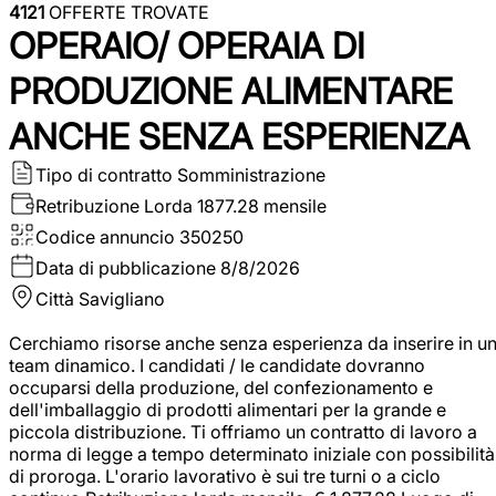
4121
OFFERTE TROVATE
OPERAIO/ OPERAIA DI
PRODUZIONE ALIMENTARE
ANCHE SENZA ESPERIENZA
Tipo di contratto
Somministrazione
Retribuzione Lorda
1877.28 mensile
Codice annuncio
350250
Data di pubblicazione
8/8/2026
Città
Savigliano
Cerchiamo risorse anche senza esperienza da inserire in u
team dinamico. I candidati / le candidate dovranno
occuparsi della produzione, del confezionamento e
dell'imballaggio di prodotti alimentari per la grande e
piccola distribuzione. Ti offriamo un contratto di lavoro a
norma di legge a tempo determinato iniziale con possibilità
di proroga. L'orario lavorativo è sui tre turni o a ciclo