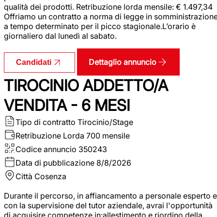
qualità dei prodotti. Retribuzione lorda mensile: € 1.497,34
Offriamo un contratto a norma di legge in somministrazion
a tempo determinato per il picco stagionale.L’orario è
giornaliero dal lunedì al sabato.
Dettaglio annuncio
Candidati
TIROCINIO ADDETTO/A
VENDITA - 6 MESI
Tipo di contratto
Tirocinio/Stage
Retribuzione Lorda
700 mensile
Codice annuncio
350243
Data di pubblicazione
8/8/2026
Città
Cosenza
Durante il percorso, in affiancamento a personale esperto e
con la supervisione del tutor aziendale, avrai l'opportunità
di acquisire competenze in:allestimento e riordino della