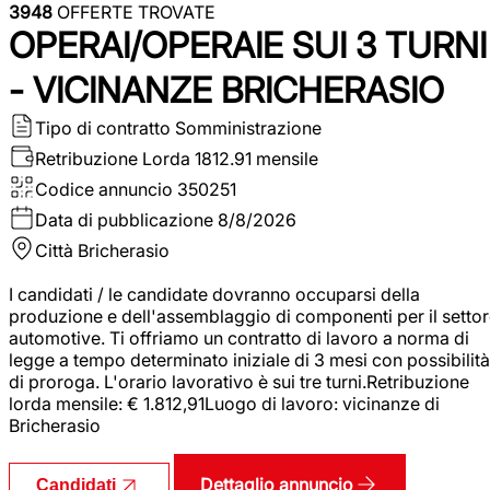
3948
OFFERTE TROVATE
OPERAI/OPERAIE SUI 3 TURNI
- VICINANZE BRICHERASIO
Tipo di contratto
Somministrazione
Retribuzione Lorda
1812.91 mensile
Codice annuncio
350251
Data di pubblicazione
8/8/2026
Città
Bricherasio
I candidati / le candidate dovranno occuparsi della
produzione e dell'assemblaggio di componenti per il setto
automotive. Ti offriamo un contratto di lavoro a norma di
legge a tempo determinato iniziale di 3 mesi con possibilità
di proroga. L'orario lavorativo è sui tre turni.Retribuzione
lorda mensile: € 1.812,91Luogo di lavoro: vicinanze di
Bricherasio
Dettaglio annuncio
Candidati