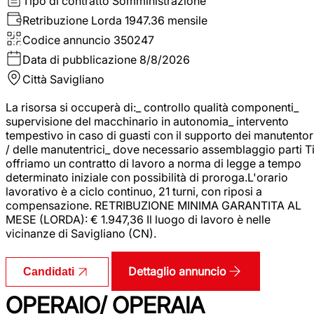
Tipo di contratto
Somministrazione
Retribuzione Lorda
1947.36 mensile
Codice annuncio
350247
Data di pubblicazione
8/8/2026
Città
Savigliano
La risorsa si occuperà di:_ controllo qualità componenti_
supervisione del macchinario in autonomia_ intervento
tempestivo in caso di guasti con il supporto dei manutentor
/ delle manutentrici_ dove necessario assemblaggio parti T
offriamo un contratto di lavoro a norma di legge a tempo
determinato iniziale con possibilità di proroga.L'orario
lavorativo è a ciclo continuo, 21 turni, con riposi a
compensazione. RETRIBUZIONE MINIMA GARANTITA AL
MESE (LORDA): € 1.947,36 Il luogo di lavoro è nelle
vicinanze di Savigliano (CN).
Dettaglio annuncio
Candidati
OPERAIO/ OPERAIA