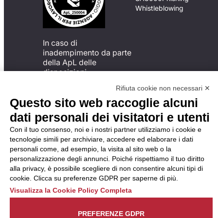
Whistleblowing
In caso di
inadempimento da parte
della ApL delle
disposizioni
del Codice di Condotta, è
Rifiuta cookie non necessari ✕
possibile presentare un
Questo sito web raccoglie alcuni
reclamo
all’Organismo di
dati personali dei visitatori e utenti
Monitoraggio utilizzando
Con il tuo consenso, noi e i nostri partner utilizziamo i cookie e
una delle modalità
tecnologie simili per archiviare, accedere ed elaborare i dati
descritte al seguente
personali come, ad esempio, la visita al sito web o la
indirizzo web
personalizzazione degli annunci. Poiché rispettiamo il tuo diritto
https://odm-
alla privacy, è possibile scegliere di non consentire alcuni tipi di
agenzielavoro.it/reclami/
.
cookie. Clicca su preferenze GDPR per saperne di più.
Visualizza la Cookie Policy Completa
PREFERENZE GDPR