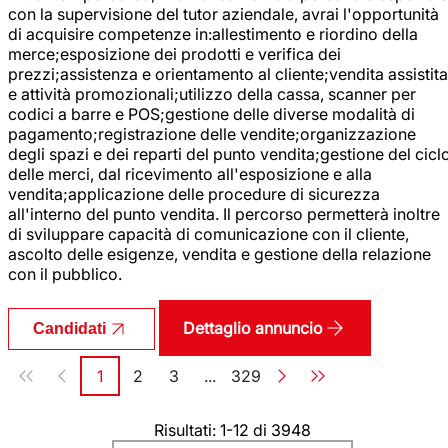
con la supervisione del tutor aziendale, avrai l'opportunità
di acquisire competenze in:allestimento e riordino della
merce;esposizione dei prodotti e verifica dei
prezzi;assistenza e orientamento al cliente;vendita assistita
e attività promozionali;utilizzo della cassa, scanner per
codici a barre e POS;gestione delle diverse modalità di
pagamento;registrazione delle vendite;organizzazione
degli spazi e dei reparti del punto vendita;gestione del cicl
delle merci, dal ricevimento all'esposizione e alla
vendita;applicazione delle procedure di sicurezza
all'interno del punto vendita. Il percorso permetterà inoltre
di sviluppare capacità di comunicazione con il cliente,
ascolto delle esigenze, vendita e gestione della relazione
con il pubblico.
Dettaglio annuncio
Candidati
Paginazione
1
2
3
...
329
Pagina
Pagina
Pagina
Pagina
Risultati: 1-12 di 3948