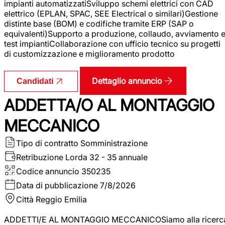
impianti automatizzatiSviluppo schemi elettrici con CAD
elettrico (EPLAN, SPAC, SEE Electrical o similari)Gestione
distinte base (BOM) e codifiche tramite ERP (SAP o
equivalenti)Supporto a produzione, collaudo, avviamento 
test impiantiCollaborazione con ufficio tecnico su progetti
di customizzazione e miglioramento prodotto
Dettaglio annuncio
Candidati
ADDETTA/O AL MONTAGGIO
MECCANICO
Tipo di contratto
Somministrazione
Retribuzione Lorda
32 - 35 annuale
Codice annuncio
350235
Data di pubblicazione
7/8/2026
Città
Reggio Emilia
ADDETTI/E AL MONTAGGIO MECCANICOSiamo alla ricerc