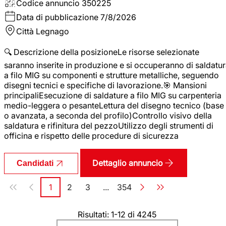
Codice annuncio
350225
Data di pubblicazione
7/8/2026
Città
Legnago
🔍 Descrizione della posizioneLe risorse selezionate
saranno inserite in produzione e si occuperanno di saldatu
a filo MIG su componenti e strutture metalliche, seguendo
disegni tecnici e specifiche di lavorazione.🎯 Mansioni
principaliEsecuzione di saldature a filo MIG su carpenteria
medio-leggera o pesanteLettura del disegno tecnico (base
o avanzata, a seconda del profilo)Controllo visivo della
saldatura e rifinitura del pezzoUtilizzo degli strumenti di
officina e rispetto delle procedure di sicurezza
Dettaglio annuncio
Candidati
Paginazione
1
2
3
...
354
Pagina
Pagina
Pagina
Pagina
Risultati: 1-12 di 4245