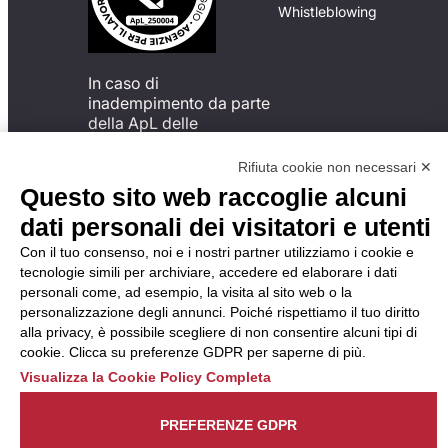
Whistleblowing
In caso di
inadempimento da parte
della ApL delle
disposizioni
del Codice di Condotta, è
Rifiuta cookie non necessari ✕
possibile presentare un
Questo sito web raccoglie alcuni
reclamo
dati personali dei visitatori e utenti
all’Organismo di
Monitoraggio utilizzando
Con il tuo consenso, noi e i nostri partner utilizziamo i cookie e
una delle modalità
tecnologie simili per archiviare, accedere ed elaborare i dati
descritte al seguente
personali come, ad esempio, la visita al sito web o la
indirizzo web
personalizzazione degli annunci. Poiché rispettiamo il tuo diritto
https://odm-
alla privacy, è possibile scegliere di non consentire alcuni tipi di
agenzielavoro.it/reclami/
.
cookie. Clicca su preferenze GDPR per saperne di più.
Visualizza la Cookie Policy Completa
PREFERENZE GDPR