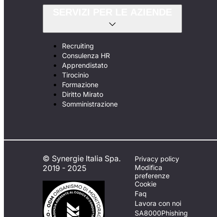
SERVIZI PER LE AZIENDE
Recruiting
Consulenza HR
Apprendistato
Tirocinio
Formazione
Diritto Mirato
Somministrazione
© Synergie Italia Spa.
Privacy policy
2019 - 2025
Modifica
preferenze
Cookie
Faq
Lavora con noi
SA8000
Phishing