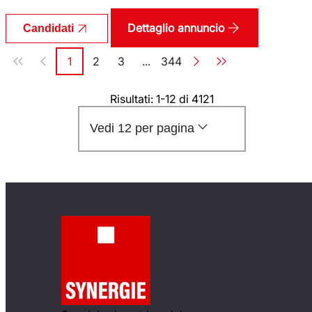
Dettaglio annuncio
Candidati
Paginazione
1
2
3
...
344
Pagina
Pagina
Pagina
Pagina
Risultati: 1-12 di 4121
Vedi 12 per pagina