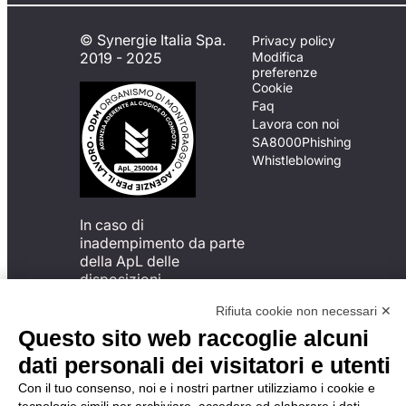
© Synergie Italia Spa.
Privacy policy
2019 - 2025
Modifica
preferenze
Cookie
Faq
Lavora con noi
SA8000
Phishing
Whistleblowing
In caso di
inadempimento da parte
della ApL delle
disposizioni
del Codice di Condotta, è
Rifiuta cookie non necessari ✕
possibile presentare un
reclamo
Questo sito web raccoglie alcuni
all’Organismo di
dati personali dei visitatori e utenti
Monitoraggio utilizzando
una delle modalità
Con il tuo consenso, noi e i nostri partner utilizziamo i cookie e