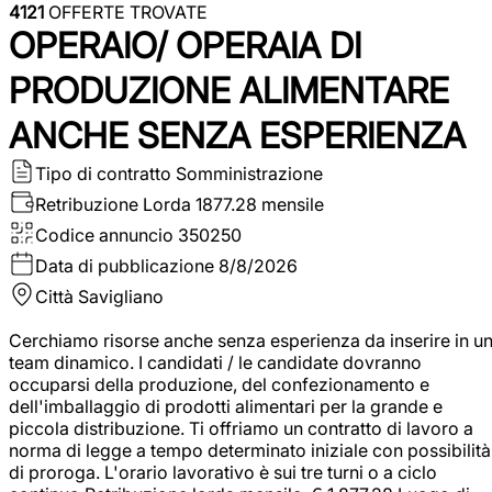
4121
OFFERTE TROVATE
OPERAIO/ OPERAIA DI
PRODUZIONE ALIMENTARE
ANCHE SENZA ESPERIENZA
Tipo di contratto
Somministrazione
Retribuzione Lorda
1877.28 mensile
Codice annuncio
350250
Data di pubblicazione
8/8/2026
Città
Savigliano
Cerchiamo risorse anche senza esperienza da inserire in u
team dinamico. I candidati / le candidate dovranno
occuparsi della produzione, del confezionamento e
dell'imballaggio di prodotti alimentari per la grande e
piccola distribuzione. Ti offriamo un contratto di lavoro a
norma di legge a tempo determinato iniziale con possibilità
di proroga. L'orario lavorativo è sui tre turni o a ciclo