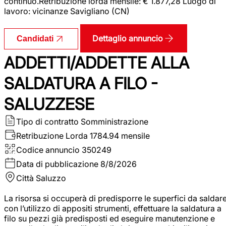
continuo.Retribuzione lorda mensile: € 1.877,28 Luogo di
lavoro: vicinanze Savigliano (CN)
Dettaglio annuncio
Candidati
ADDETTI/ADDETTE ALLA
SALDATURA A FILO -
SALUZZESE
Tipo di contratto
Somministrazione
Retribuzione Lorda
1784.94 mensile
Codice annuncio
350249
Data di pubblicazione
8/8/2026
Città
Saluzzo
La risorsa si occuperà di predisporre le superfici da saldar
con l’utilizzo di appositi strumenti, effettuare la saldatura a
filo su pezzi già predisposti ed eseguire manutenzione e