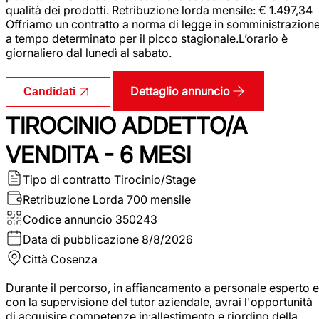
qualità dei prodotti. Retribuzione lorda mensile: € 1.497,34
Offriamo un contratto a norma di legge in somministrazion
a tempo determinato per il picco stagionale.L’orario è
giornaliero dal lunedì al sabato.
Dettaglio annuncio
Candidati
TIROCINIO ADDETTO/A
VENDITA - 6 MESI
Tipo di contratto
Tirocinio/Stage
Retribuzione Lorda
700 mensile
Codice annuncio
350243
Data di pubblicazione
8/8/2026
Città
Cosenza
Durante il percorso, in affiancamento a personale esperto e
con la supervisione del tutor aziendale, avrai l'opportunità
di acquisire competenze in:allestimento e riordino della