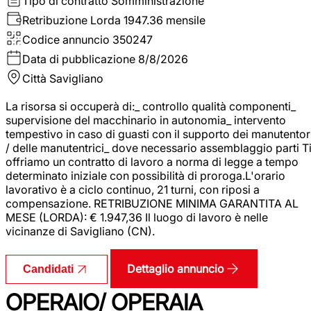
Tipo di contratto
Somministrazione
Retribuzione Lorda
1947.36 mensile
Codice annuncio
350247
Data di pubblicazione
8/8/2026
Città
Savigliano
La risorsa si occuperà di:_ controllo qualità componenti_
supervisione del macchinario in autonomia_ intervento
tempestivo in caso di guasti con il supporto dei manutentor
/ delle manutentrici_ dove necessario assemblaggio parti T
offriamo un contratto di lavoro a norma di legge a tempo
determinato iniziale con possibilità di proroga.L'orario
lavorativo è a ciclo continuo, 21 turni, con riposi a
compensazione. RETRIBUZIONE MINIMA GARANTITA AL
MESE (LORDA): € 1.947,36 Il luogo di lavoro è nelle
vicinanze di Savigliano (CN).
Dettaglio annuncio
Candidati
OPERAIO/ OPERAIA