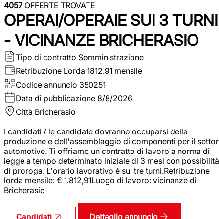
4057
OFFERTE TROVATE
OPERAI/OPERAIE SUI 3 TURNI
- VICINANZE BRICHERASIO
Tipo di contratto
Somministrazione
Retribuzione Lorda
1812.91 mensile
Codice annuncio
350251
Data di pubblicazione
8/8/2026
Città
Bricherasio
I candidati / le candidate dovranno occuparsi della
produzione e dell'assemblaggio di componenti per il setto
automotive. Ti offriamo un contratto di lavoro a norma di
legge a tempo determinato iniziale di 3 mesi con possibilità
di proroga. L'orario lavorativo è sui tre turni.Retribuzione
lorda mensile: € 1.812,91Luogo di lavoro: vicinanze di
Bricherasio
Dettaglio annuncio
Candidati