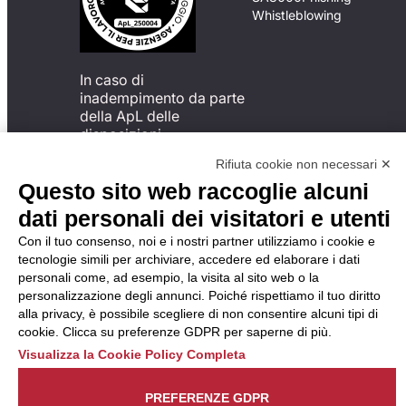
Whistleblowing
In caso di
inadempimento da parte
della ApL delle
disposizioni
del Codice di Condotta, è
Rifiuta cookie non necessari ✕
possibile presentare un
Questo sito web raccoglie alcuni
reclamo
all’Organismo di
dati personali dei visitatori e utenti
Monitoraggio utilizzando
Con il tuo consenso, noi e i nostri partner utilizziamo i cookie e
una delle modalità
tecnologie simili per archiviare, accedere ed elaborare i dati
descritte al seguente
personali come, ad esempio, la visita al sito web o la
indirizzo web
personalizzazione degli annunci. Poiché rispettiamo il tuo diritto
https://odm-
alla privacy, è possibile scegliere di non consentire alcuni tipi di
agenzielavoro.it/reclami/
.
cookie. Clicca su preferenze GDPR per saperne di più.
Visualizza la Cookie Policy Completa
PREFERENZE GDPR