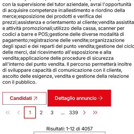
con la supervisione del tutor aziendale, avrai l'opportunità
di acquisire competenze in:allestimento e riordino della
merce;esposizione dei prodotti e verifica dei
prezzi;assistenza e orientamento al cliente;vendita assistita
e attività promozionali;utilizzo della cassa, scanner per
codici a barre e POS;gestione delle diverse modalità di
pagamento;registrazione delle vendite;organizzazione
degli spazi e dei reparti del punto vendita;gestione del cicl
delle merci, dal ricevimento all'esposizione e alla
vendita;applicazione delle procedure di sicurezza
all'interno del punto vendita. Il percorso permetterà inoltre
di sviluppare capacità di comunicazione con il cliente,
ascolto delle esigenze, vendita e gestione della relazione
con il pubblico.
Dettaglio annuncio
Candidati
Paginazione
1
2
3
...
339
Pagina
Pagina
Pagina
Pagina
Risultati: 1-12 di 4057