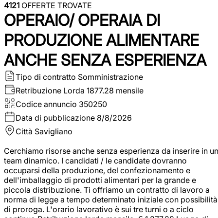
4121
OFFERTE TROVATE
OPERAIO/ OPERAIA DI
PRODUZIONE ALIMENTARE
ANCHE SENZA ESPERIENZA
Tipo di contratto
Somministrazione
Retribuzione Lorda
1877.28 mensile
Codice annuncio
350250
Data di pubblicazione
8/8/2026
Città
Savigliano
Cerchiamo risorse anche senza esperienza da inserire in u
team dinamico. I candidati / le candidate dovranno
occuparsi della produzione, del confezionamento e
dell'imballaggio di prodotti alimentari per la grande e
piccola distribuzione. Ti offriamo un contratto di lavoro a
norma di legge a tempo determinato iniziale con possibilità
di proroga. L'orario lavorativo è sui tre turni o a ciclo