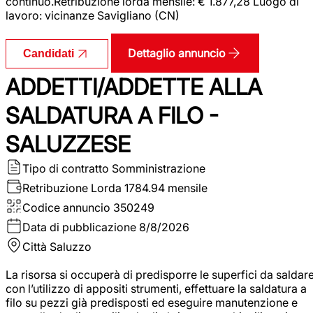
continuo.Retribuzione lorda mensile: € 1.877,28 Luogo di
lavoro: vicinanze Savigliano (CN)
Dettaglio annuncio
Candidati
ADDETTI/ADDETTE ALLA
SALDATURA A FILO -
SALUZZESE
Tipo di contratto
Somministrazione
Retribuzione Lorda
1784.94 mensile
Codice annuncio
350249
Data di pubblicazione
8/8/2026
Città
Saluzzo
La risorsa si occuperà di predisporre le superfici da saldar
con l’utilizzo di appositi strumenti, effettuare la saldatura a
filo su pezzi già predisposti ed eseguire manutenzione e