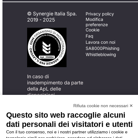
© Synergie Italia Spa.
Privacy policy
2019 - 2025
Modifica
preferenze
Cookie
Faq
Lavora con noi
SA8000
Phishing
Whistleblowing
In caso di
inadempimento da parte
della ApL delle
disposizioni
del Codice di Condotta, è
Rifiuta cookie non necessari ✕
possibile presentare un
reclamo
Questo sito web raccoglie alcuni
all’Organismo di
dati personali dei visitatori e utenti
Monitoraggio utilizzando
una delle modalità
Con il tuo consenso, noi e i nostri partner utilizziamo i cookie e