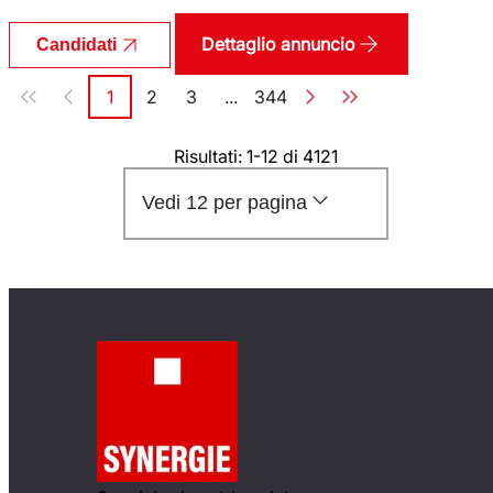
Dettaglio annuncio
Candidati
Paginazione
1
2
3
...
344
Pagina
Pagina
Pagina
Pagina
Risultati: 1-12 di 4121
Vedi 12 per pagina