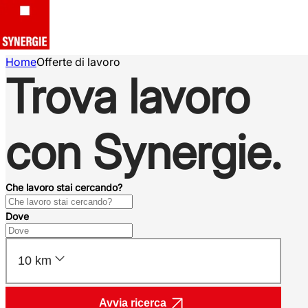
Home
Offerte di lavoro
Trova lavoro
con Synergie.
Che lavoro stai cercando?
Dove
10 km
Avvia ricerca