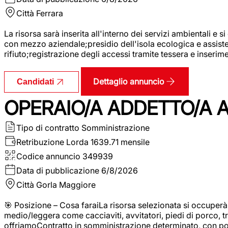
Città
Ferrara
La risorsa sarà inserita all'interno dei servizi ambientali e si
con mezzo aziendale;presidio dell'isola ecologica e assistenz
rifiuto;registrazione degli accessi tramite tessera e inserim
Dettaglio annuncio
Candidati
OPERAIO/A ADDETTO/A 
Tipo di contratto
Somministrazione
Retribuzione Lorda
1639.71 mensile
Codice annuncio
349939
Data di pubblicazione
6/8/2026
Città
Gorla Maggiore
🎯 Posizione – Cosa faraiLa risorsa selezionata si occuper
medio/leggera come cacciaviti, avvitatori, piedi di porco, t
offriamoContratto in somministrazione determinato, con p