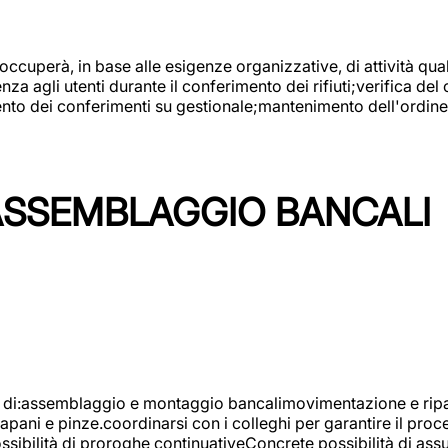
 occuperà, in base alle esigenze organizzative, di attività quali
a agli utenti durante il conferimento dei rifiuti;verifica del
ento dei conferimenti su gestionale;mantenimento dell'ordine, 
ASSEMBLAGGIO BANCALI
à di:assemblaggio e montaggio bancalimovimentazione e ripara
rapani e pinze.coordinarsi con i colleghi per garantire il pro
ossibilità di proroghe continuativeConcrete possibilità d