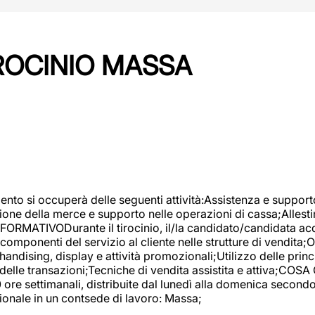
IROCINIO MASSA
imento si occuperà delle seguenti attività:Assistenza e support
ione della merce e supporto nelle operazioni di cassa;Allesti
FORMATIVODurante il tirocinio, il/la candidato/candidata acq
componenti del servizio al cliente nelle strutture di vendita
ndising, display e attività promozionali;Utilizzo delle princi
delle transazioni;Tecniche di vendita assistita e attiva;COS
re settimanali, distribuite dal lunedì alla domenica secondo 
onale in un contsede di lavoro: Massa;