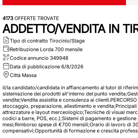
4173
OFFERTE TROVATE
ADDETTO/VENDITA IN T
Tipo di contratto
Tirocinio/Stage
Retribuzione Lorda
700 mensile
Codice annuncio
349948
Data di pubblicazione
6/8/2026
Città
Massa
il/la candidato/candidata in affiancamento al tutor di rifer
sistemazione dei prodotti all'interno del punto vendita;Gest
vendite;Vendita assistita e consulenza ai clienti.PERCORSO 
stoccaggio, preparazione, allestimento e vendita;Principali 
attrezzature e layout merceologico;Tecniche di visual mercha
codici a barre, POS, ecc.);Sistemi di pagamento e gestione 
mesi;Rimborso spese di €700 mensili;Orario di lavoro di 30 o
compensativi;Opportunità di formazione e crescita professi