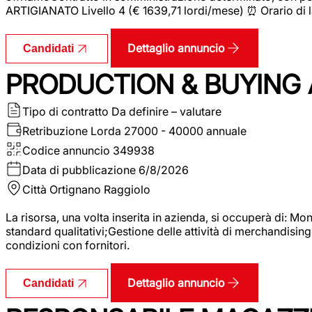
ARTIGIANATO Livello 4 (€ 1639,71 lordi/mese) ⏰ Orario di l
Dettaglio annuncio
Candidati
PRODUCTION & BUYING A
Tipo di contratto
Da definire – valutare
Retribuzione Lorda
27000 - 40000 annuale
Codice annuncio
349938
Data di pubblicazione
6/8/2026
Città
Ortignano Raggiolo
La risorsa, una volta inserita in azienda, si occuperà di: M
standard qualitativi;Gestione delle attività di merchandising
condizioni con fornitori.
Dettaglio annuncio
Candidati