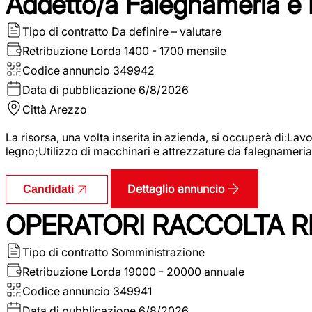
Addetto/a Falegnameria e
Tipo di contratto
Da definire – valutare
Retribuzione Lorda
1400 - 1700 mensile
Codice annuncio
349942
Data di pubblicazione
6/8/2026
Città
Arezzo
La risorsa, una volta inserita in azienda, si occuperà di:La
legno;Utilizzo di macchinari e attrezzature da falegnameria;
Dettaglio annuncio
Candidati
OPERATORI RACCOLTA RI
Tipo di contratto
Somministrazione
Retribuzione Lorda
19000 - 20000 annuale
Codice annuncio
349941
Data di pubblicazione
6/8/2026