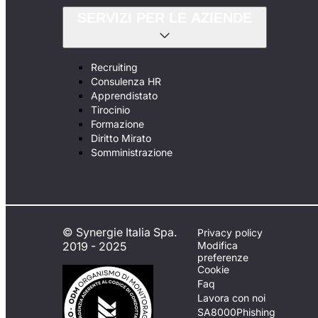
SERVIZI PER LE AZIENDE
Recruiting
Consulenza HR
Apprendistato
Tirocinio
Formazione
Diritto Mirato
Somministrazione
© Synergie Italia Spa.
Privacy policy
2019 - 2025
Modifica
preferenze
Cookie
Faq
Lavora con noi
SA8000
Phishing