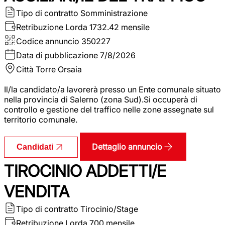
Tipo di contratto
Somministrazione
Retribuzione Lorda
1732.42 mensile
Codice annuncio
350227
Data di pubblicazione
7/8/2026
Città
Torre Orsaia
Il/la candidato/a lavorerà presso un Ente comunale situato
nella provincia di Salerno (zona Sud).Si occuperà di
controllo e gestione del traffico nelle zone assegnate sul
territorio comunale.
Dettaglio annuncio
Candidati
TIROCINIO ADDETTI/E
VENDITA
Tipo di contratto
Tirocinio/Stage
Retribuzione Lorda
700 mensile