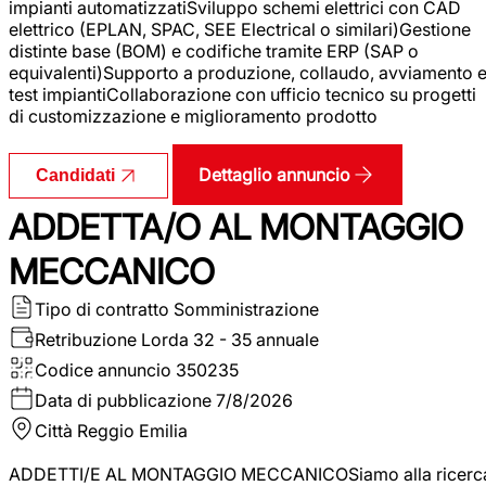
impianti automatizzatiSviluppo schemi elettrici con CAD
elettrico (EPLAN, SPAC, SEE Electrical o similari)Gestione
distinte base (BOM) e codifiche tramite ERP (SAP o
equivalenti)Supporto a produzione, collaudo, avviamento 
test impiantiCollaborazione con ufficio tecnico su progetti
di customizzazione e miglioramento prodotto
Dettaglio annuncio
Candidati
ADDETTA/O AL MONTAGGIO
MECCANICO
Tipo di contratto
Somministrazione
Retribuzione Lorda
32 - 35 annuale
Codice annuncio
350235
Data di pubblicazione
7/8/2026
Città
Reggio Emilia
ADDETTI/E AL MONTAGGIO MECCANICOSiamo alla ricerc