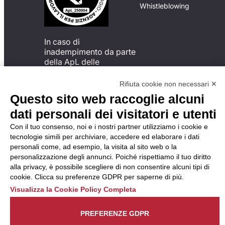
Whistleblowing
In caso di
inadempimento da parte
della ApL delle
disposizioni
del Codice di Condotta, è
Rifiuta cookie non necessari ✕
possibile presentare un
Questo sito web raccoglie alcuni
reclamo
dati personali dei visitatori e utenti
all’Organismo di
Monitoraggio utilizzando
Con il tuo consenso, noi e i nostri partner utilizziamo i cookie e
una delle modalità
tecnologie simili per archiviare, accedere ed elaborare i dati
descritte al seguente
personali come, ad esempio, la visita al sito web o la
indirizzo web
personalizzazione degli annunci. Poiché rispettiamo il tuo diritto
https://odm-
alla privacy, è possibile scegliere di non consentire alcuni tipi di
agenzielavoro.it/reclami/
.
cookie. Clicca su preferenze GDPR per saperne di più.
Visualizza la Cookie Policy Completa
PREFERENZE GDPR