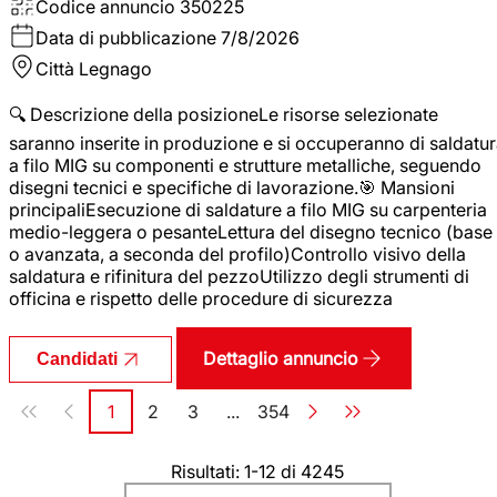
Codice annuncio
350225
Data di pubblicazione
7/8/2026
Città
Legnago
🔍 Descrizione della posizioneLe risorse selezionate
saranno inserite in produzione e si occuperanno di saldatu
a filo MIG su componenti e strutture metalliche, seguendo
disegni tecnici e specifiche di lavorazione.🎯 Mansioni
principaliEsecuzione di saldature a filo MIG su carpenteria
medio-leggera o pesanteLettura del disegno tecnico (base
o avanzata, a seconda del profilo)Controllo visivo della
saldatura e rifinitura del pezzoUtilizzo degli strumenti di
officina e rispetto delle procedure di sicurezza
Dettaglio annuncio
Candidati
Paginazione
1
2
3
...
354
Pagina
Pagina
Pagina
Pagina
Risultati: 1-12 di 4245