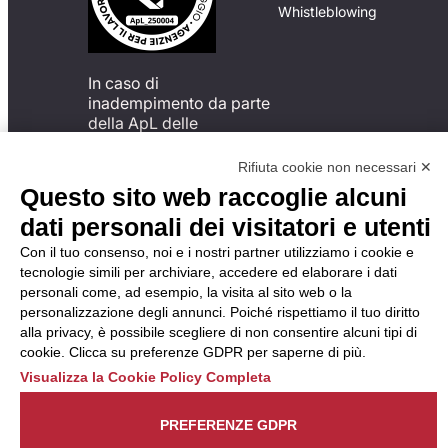
Whistleblowing
In caso di
inadempimento da parte
della ApL delle
disposizioni
del Codice di Condotta, è
Rifiuta cookie non necessari ✕
possibile presentare un
Questo sito web raccoglie alcuni
reclamo
dati personali dei visitatori e utenti
all’Organismo di
Monitoraggio utilizzando
Con il tuo consenso, noi e i nostri partner utilizziamo i cookie e
una delle modalità
tecnologie simili per archiviare, accedere ed elaborare i dati
descritte al seguente
personali come, ad esempio, la visita al sito web o la
indirizzo web
personalizzazione degli annunci. Poiché rispettiamo il tuo diritto
https://odm-
alla privacy, è possibile scegliere di non consentire alcuni tipi di
agenzielavoro.it/reclami/
.
cookie. Clicca su preferenze GDPR per saperne di più.
Visualizza la Cookie Policy Completa
PREFERENZE GDPR