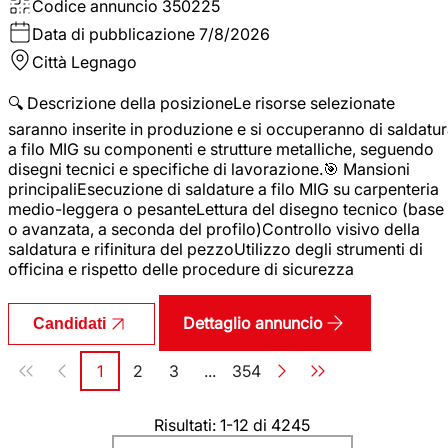
Codice annuncio
350225
Data di pubblicazione
7/8/2026
Città
Legnago
🔍 Descrizione della posizioneLe risorse selezionate
saranno inserite in produzione e si occuperanno di saldatu
a filo MIG su componenti e strutture metalliche, seguendo
disegni tecnici e specifiche di lavorazione.🎯 Mansioni
principaliEsecuzione di saldature a filo MIG su carpenteria
medio-leggera o pesanteLettura del disegno tecnico (base
o avanzata, a seconda del profilo)Controllo visivo della
saldatura e rifinitura del pezzoUtilizzo degli strumenti di
officina e rispetto delle procedure di sicurezza
Dettaglio annuncio
Candidati
Paginazione
1
2
3
...
354
Pagina
Pagina
Pagina
Pagina
Risultati: 1-12 di 4245