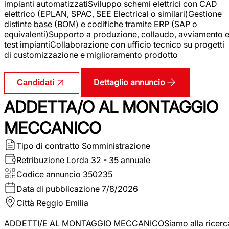
impianti automatizzatiSviluppo schemi elettrici con CAD
elettrico (EPLAN, SPAC, SEE Electrical o similari)Gestione
distinte base (BOM) e codifiche tramite ERP (SAP o
equivalenti)Supporto a produzione, collaudo, avviamento 
test impiantiCollaborazione con ufficio tecnico su progetti
di customizzazione e miglioramento prodotto
Dettaglio annuncio
Candidati
ADDETTA/O AL MONTAGGIO
MECCANICO
Tipo di contratto
Somministrazione
Retribuzione Lorda
32 - 35 annuale
Codice annuncio
350235
Data di pubblicazione
7/8/2026
Città
Reggio Emilia
ADDETTI/E AL MONTAGGIO MECCANICOSiamo alla ricerc