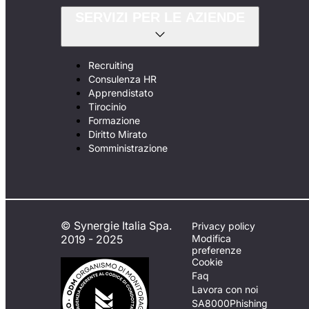
SERVIZI PER LE AZIENDE
Recruiting
Consulenza HR
Apprendistato
Tirocinio
Formazione
Diritto Mirato
Somministrazione
© Synergie Italia Spa.
Privacy policy
2019 - 2025
Modifica
preferenze
Cookie
Faq
Lavora con noi
SA8000
Phishing