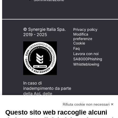
© Synergie Italia Spa.
Privacy policy
2019 - 2025
Modifica
preferenze
Cookie
Faq
Lavora con noi
SA8000
Phishing
Whistleblowing
In caso di
inadempimento da parte
della ApL delle
disposizioni
del Codice di Condotta, è
Rifiuta cookie non necessari ✕
possibile presentare un
Questo sito web raccoglie alcuni
reclamo