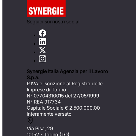
Seguici sui nostri social
Synergie Italia Agenzia per il Lavoro
S.p.a.
P.IVA e Iscrizione al Registro delle
Imprese di Torino
N° 07704310015 del 27/05/1999
N° REA 917734
Capitale Sociale €
2.500.000,00
interamente versato
Via Pisa, 29
10152 - Torino (TO)