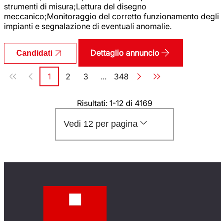
strumenti di misura;Lettura del disegno
meccanico;Monitoraggio del corretto funzionamento degli
impianti e segnalazione di eventuali anomalie.
Dettaglio annuncio
Candidati
Paginazione
1
2
3
...
348
Pagina
Pagina
Pagina
Pagina
Risultati: 1-12 di 4169
Vedi 12 per pagina