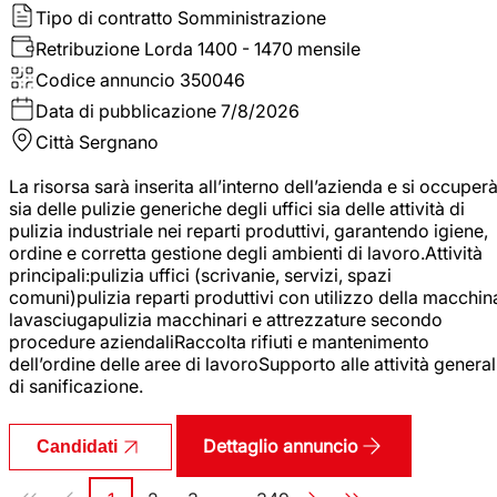
Tipo di contratto
Somministrazione
Retribuzione Lorda
1400 - 1470 mensile
Codice annuncio
350046
Data di pubblicazione
7/8/2026
Città
Sergnano
La risorsa sarà inserita all’interno dell’azienda e si occuper
sia delle pulizie generiche degli uffici sia delle attività di
pulizia industriale nei reparti produttivi, garantendo igiene,
ordine e corretta gestione degli ambienti di lavoro.Attività
principali:pulizia uffici (scrivanie, servizi, spazi
comuni)pulizia reparti produttivi con utilizzo della macchin
lavasciugapulizia macchinari e attrezzature secondo
procedure aziendaliRaccolta rifiuti e mantenimento
dell’ordine delle aree di lavoroSupporto alle attività general
di sanificazione.
Dettaglio annuncio
Candidati
Paginazione