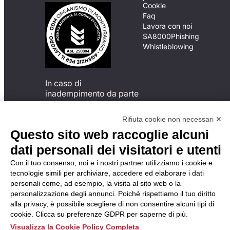
Cookie
Faq
Lavora con noi
SA8000
Phishing
Whistleblowing
In caso di
inadempimento da parte
della ApL delle
disposizioni
Rifiuta cookie non necessari ✕
del Codice di Condotta, è
Questo sito web raccoglie alcuni
possibile presentare un
reclamo
dati personali dei visitatori e utenti
all’Organismo di
Con il tuo consenso, noi e i nostri partner utilizziamo i cookie e
Monitoraggio utilizzando
tecnologie simili per archiviare, accedere ed elaborare i dati
una delle modalità
personali come, ad esempio, la visita al sito web o la
descritte al seguente
personalizzazione degli annunci. Poiché rispettiamo il tuo diritto
indirizzo web
alla privacy, è possibile scegliere di non consentire alcuni tipi di
https://odm-
cookie. Clicca su preferenze GDPR per saperne di più.
agenzielavoro.it/reclami/
.
Visualizza la Cookie Policy Completa