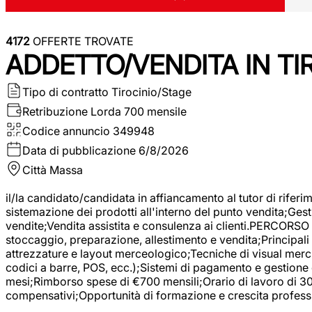
4172
OFFERTE TROVATE
ADDETTO/VENDITA IN T
Tipo di contratto
Tirocinio/Stage
Retribuzione Lorda
700 mensile
Codice annuncio
349948
Data di pubblicazione
6/8/2026
Città
Massa
il/la candidato/candidata in affiancamento al tutor di rifer
sistemazione dei prodotti all'interno del punto vendita;Gest
vendite;Vendita assistita e consulenza ai clienti.PERCORSO 
stoccaggio, preparazione, allestimento e vendita;Principali 
attrezzature e layout merceologico;Tecniche di visual mercha
codici a barre, POS, ecc.);Sistemi di pagamento e gestione 
mesi;Rimborso spese di €700 mensili;Orario di lavoro di 30 o
compensativi;Opportunità di formazione e crescita professi