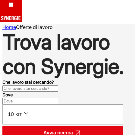
Home
Offerte di lavoro
Trova lavoro
con Synergie.
Che lavoro stai cercando?
Dove
10 km
Avvia ricerca