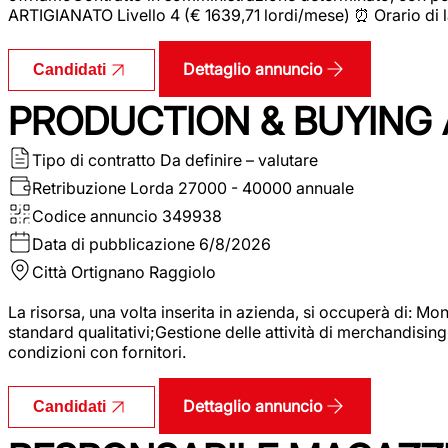
ARTIGIANATO Livello 4 (€ 1639,71 lordi/mese) ⏰ Orario di l
Dettaglio annuncio
Candidati
PRODUCTION & BUYING A
Tipo di contratto
Da definire – valutare
Retribuzione Lorda
27000 - 40000 annuale
Codice annuncio
349938
Data di pubblicazione
6/8/2026
Città
Ortignano Raggiolo
La risorsa, una volta inserita in azienda, si occuperà di: M
standard qualitativi;Gestione delle attività di merchandising
condizioni con fornitori.
Dettaglio annuncio
Candidati