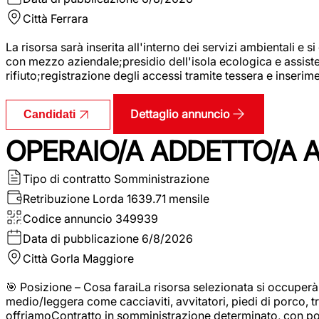
Città
Ferrara
La risorsa sarà inserita all'interno dei servizi ambientali e si
con mezzo aziendale;presidio dell'isola ecologica e assistenz
rifiuto;registrazione degli accessi tramite tessera e inserim
Dettaglio annuncio
Candidati
OPERAIO/A ADDETTO/A 
Tipo di contratto
Somministrazione
Retribuzione Lorda
1639.71 mensile
Codice annuncio
349939
Data di pubblicazione
6/8/2026
Città
Gorla Maggiore
🎯 Posizione – Cosa faraiLa risorsa selezionata si occuper
medio/leggera come cacciaviti, avvitatori, piedi di porco, t
offriamoContratto in somministrazione determinato, con p