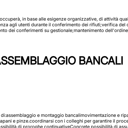
 occuperà, in base alle esigenze organizzative, di attività quali
a agli utenti durante il conferimento dei rifiuti;verifica del
ento dei conferimenti su gestionale;mantenimento dell'ordine, 
ASSEMBLAGGIO BANCALI
à di:assemblaggio e montaggio bancalimovimentazione e ripara
rapani e pinze.coordinarsi con i colleghi per garantire il pro
ossibilità di proroghe continuativeConcrete possibilità d