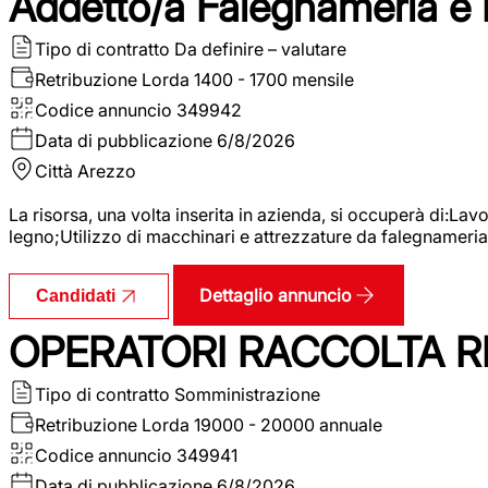
Addetto/a Falegnameria e
Tipo di contratto
Da definire – valutare
Retribuzione Lorda
1400 - 1700 mensile
Codice annuncio
349942
Data di pubblicazione
6/8/2026
Città
Arezzo
La risorsa, una volta inserita in azienda, si occuperà di:La
legno;Utilizzo di macchinari e attrezzature da falegnameria;
Dettaglio annuncio
Candidati
OPERATORI RACCOLTA RI
Tipo di contratto
Somministrazione
Retribuzione Lorda
19000 - 20000 annuale
Codice annuncio
349941
Data di pubblicazione
6/8/2026