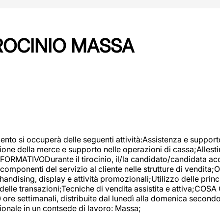
IROCINIO MASSA
imento si occuperà delle seguenti attività:Assistenza e support
ione della merce e supporto nelle operazioni di cassa;Allesti
FORMATIVODurante il tirocinio, il/la candidato/candidata acq
componenti del servizio al cliente nelle strutture di vendita
ndising, display e attività promozionali;Utilizzo delle princi
delle transazioni;Tecniche di vendita assistita e attiva;COS
re settimanali, distribuite dal lunedì alla domenica secondo 
onale in un contsede di lavoro: Massa;