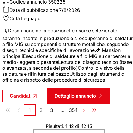
Codice annuncio
350225
Data di pubblicazione
7/8/2026
Città
Legnago
🔍 Descrizione della posizioneLe risorse selezionate
saranno inserite in produzione e si occuperanno di saldatu
a filo MIG su componenti e strutture metalliche, seguendo
disegni tecnici e specifiche di lavorazione.🎯 Mansioni
principaliEsecuzione di saldature a filo MIG su carpenteria
medio-leggera o pesanteLettura del disegno tecnico (base
o avanzata, a seconda del profilo)Controllo visivo della
saldatura e rifinitura del pezzoUtilizzo degli strumenti di
officina e rispetto delle procedure di sicurezza
Dettaglio annuncio
Candidati
Paginazione
1
2
3
...
354
Pagina
Pagina
Pagina
Pagina
Risultati: 1-12 di 4245