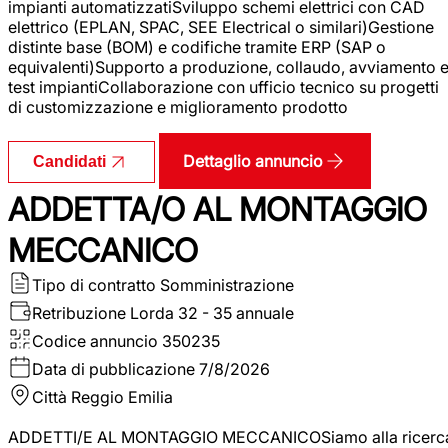
impianti automatizzatiSviluppo schemi elettrici con CAD
elettrico (EPLAN, SPAC, SEE Electrical o similari)Gestione
distinte base (BOM) e codifiche tramite ERP (SAP o
equivalenti)Supporto a produzione, collaudo, avviamento 
test impiantiCollaborazione con ufficio tecnico su progetti
di customizzazione e miglioramento prodotto
Dettaglio annuncio
Candidati
ADDETTA/O AL MONTAGGIO
MECCANICO
Tipo di contratto
Somministrazione
Retribuzione Lorda
32 - 35 annuale
Codice annuncio
350235
Data di pubblicazione
7/8/2026
Città
Reggio Emilia
ADDETTI/E AL MONTAGGIO MECCANICOSiamo alla ricerc