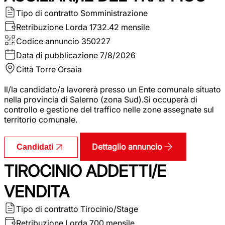
Tipo di contratto
Somministrazione
Retribuzione Lorda
1732.42 mensile
Codice annuncio
350227
Data di pubblicazione
7/8/2026
Città
Torre Orsaia
Il/la candidato/a lavorerà presso un Ente comunale situato
nella provincia di Salerno (zona Sud).Si occuperà di
controllo e gestione del traffico nelle zone assegnate sul
territorio comunale.
Dettaglio annuncio
Candidati
TIROCINIO ADDETTI/E
VENDITA
Tipo di contratto
Tirocinio/Stage
Retribuzione Lorda
700 mensile