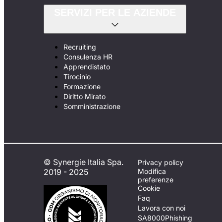
SERVIZI PER LE AZIENDE
Recruiting
Consulenza HR
Apprendistato
Tirocinio
Formazione
Diritto Mirato
Somministrazione
© Synergie Italia Spa.
Privacy policy
2019 - 2025
Modifica
preferenze
Cookie
Faq
Lavora con noi
SA8000
Phishing