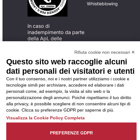
Whistleblowing
In caso di
inadempimento da parte
della ApL delle
disposizioni
del Codice di Condotta, è
Rifiuta cookie non necessari ✕
possibile presentare un
Questo sito web raccoglie alcuni
reclamo
dati personali dei visitatori e utenti
all’Organismo di
Monitoraggio utilizzando
Con il tuo consenso, noi e i nostri partner utilizziamo i cookie e
una delle modalità
tecnologie simili per archiviare, accedere ed elaborare i dati
descritte al seguente
personali come, ad esempio, la visita al sito web o la
indirizzo web
personalizzazione degli annunci. Poiché rispettiamo il tuo diritto
https://odm-
alla privacy, è possibile scegliere di non consentire alcuni tipi di
agenzielavoro.it/reclami/
.
cookie. Clicca su preferenze GDPR per saperne di più.
Visualizza la Cookie Policy Completa
PREFERENZE GDPR