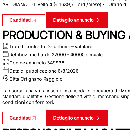
ARTIGIANATO Livello 4 (€ 1639,71 lordi/mese) ⏰ Orario di l
Dettaglio annuncio
Candidati
PRODUCTION & BUYING A
Tipo di contratto
Da definire – valutare
Retribuzione Lorda
27000 - 40000 annuale
Codice annuncio
349938
Data di pubblicazione
6/8/2026
Città
Ortignano Raggiolo
La risorsa, una volta inserita in azienda, si occuperà di: M
standard qualitativi;Gestione delle attività di merchandising
condizioni con fornitori.
Dettaglio annuncio
Candidati