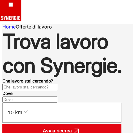
Home
Offerte di lavoro
Trova lavoro
con Synergie.
Che lavoro stai cercando?
Dove
10 km
Avvia ricerca