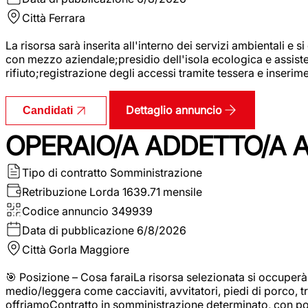
Città
Ferrara
La risorsa sarà inserita all'interno dei servizi ambientali e si
con mezzo aziendale;presidio dell'isola ecologica e assistenz
rifiuto;registrazione degli accessi tramite tessera e inserim
Dettaglio annuncio
Candidati
OPERAIO/A ADDETTO/A 
Tipo di contratto
Somministrazione
Retribuzione Lorda
1639.71 mensile
Codice annuncio
349939
Data di pubblicazione
6/8/2026
Città
Gorla Maggiore
🎯 Posizione – Cosa faraiLa risorsa selezionata si occuper
medio/leggera come cacciaviti, avvitatori, piedi di porco, t
offriamoContratto in somministrazione determinato, con p