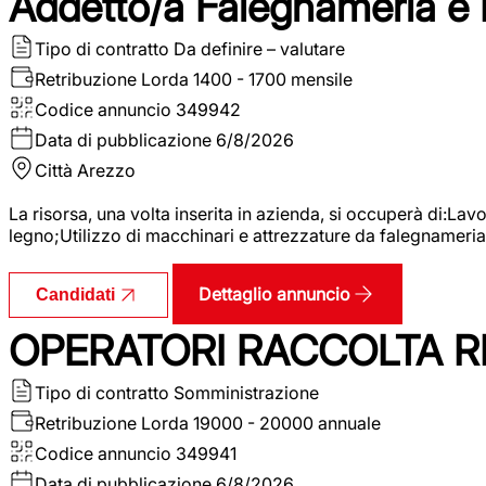
Addetto/a Falegnameria e
Tipo di contratto
Da definire – valutare
Retribuzione Lorda
1400 - 1700 mensile
Codice annuncio
349942
Data di pubblicazione
6/8/2026
Città
Arezzo
La risorsa, una volta inserita in azienda, si occuperà di:La
legno;Utilizzo di macchinari e attrezzature da falegnameria;
Dettaglio annuncio
Candidati
OPERATORI RACCOLTA RI
Tipo di contratto
Somministrazione
Retribuzione Lorda
19000 - 20000 annuale
Codice annuncio
349941
Data di pubblicazione
6/8/2026