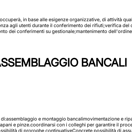
 occuperà, in base alle esigenze organizzative, di attività quali
a agli utenti durante il conferimento dei rifiuti;verifica del
ento dei conferimenti su gestionale;mantenimento dell'ordine, 
ASSEMBLAGGIO BANCALI
à di:assemblaggio e montaggio bancalimovimentazione e ripara
rapani e pinze.coordinarsi con i colleghi per garantire il pro
ossibilità di proroghe continuativeConcrete possibilità d