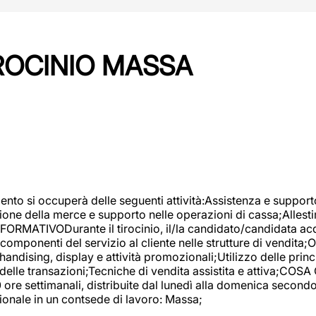
IROCINIO MASSA
imento si occuperà delle seguenti attività:Assistenza e support
ione della merce e supporto nelle operazioni di cassa;Allesti
FORMATIVODurante il tirocinio, il/la candidato/candidata acq
componenti del servizio al cliente nelle strutture di vendita
ndising, display e attività promozionali;Utilizzo delle princi
delle transazioni;Tecniche di vendita assistita e attiva;COS
re settimanali, distribuite dal lunedì alla domenica secondo 
onale in un contsede di lavoro: Massa;