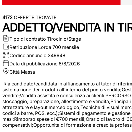
4172
OFFERTE TROVATE
ADDETTO/VENDITA IN T
Tipo di contratto
Tirocinio/Stage
Retribuzione Lorda
700 mensile
Codice annuncio
349948
Data di pubblicazione
6/8/2026
Città
Massa
il/la candidato/candidata in affiancamento al tutor di rifer
sistemazione dei prodotti all'interno del punto vendita;Gest
vendite;Vendita assistita e consulenza ai clienti.PERCORSO 
stoccaggio, preparazione, allestimento e vendita;Principali 
attrezzature e layout merceologico;Tecniche di visual mercha
codici a barre, POS, ecc.);Sistemi di pagamento e gestione 
mesi;Rimborso spese di €700 mensili;Orario di lavoro di 30 o
compensativi;Opportunità di formazione e crescita professi