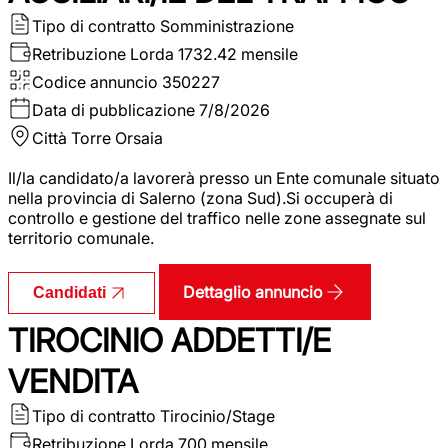
Tipo di contratto
Somministrazione
Retribuzione Lorda
1732.42 mensile
Codice annuncio
350227
Data di pubblicazione
7/8/2026
Città
Torre Orsaia
Il/la candidato/a lavorerà presso un Ente comunale situato
nella provincia di Salerno (zona Sud).Si occuperà di
controllo e gestione del traffico nelle zone assegnate sul
territorio comunale.
Dettaglio annuncio
Candidati
TIROCINIO ADDETTI/E
VENDITA
Tipo di contratto
Tirocinio/Stage
Retribuzione Lorda
700 mensile