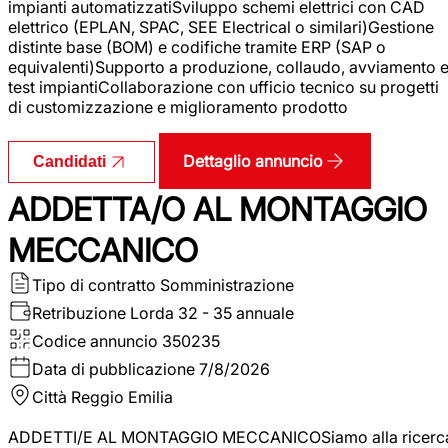
impianti automatizzatiSviluppo schemi elettrici con CAD
elettrico (EPLAN, SPAC, SEE Electrical o similari)Gestione
distinte base (BOM) e codifiche tramite ERP (SAP o
equivalenti)Supporto a produzione, collaudo, avviamento 
test impiantiCollaborazione con ufficio tecnico su progetti
di customizzazione e miglioramento prodotto
Dettaglio annuncio
Candidati
ADDETTA/O AL MONTAGGIO
MECCANICO
Tipo di contratto
Somministrazione
Retribuzione Lorda
32 - 35 annuale
Codice annuncio
350235
Data di pubblicazione
7/8/2026
Città
Reggio Emilia
ADDETTI/E AL MONTAGGIO MECCANICOSiamo alla ricerc