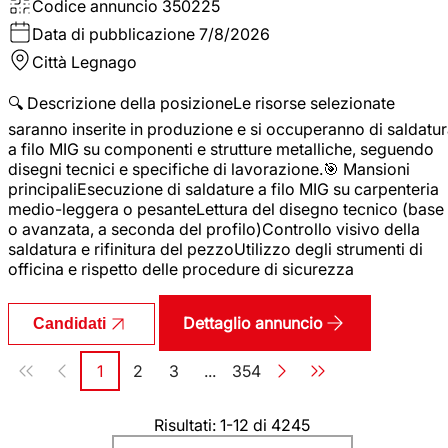
Codice annuncio
350225
Data di pubblicazione
7/8/2026
Città
Legnago
🔍 Descrizione della posizioneLe risorse selezionate
saranno inserite in produzione e si occuperanno di saldatu
a filo MIG su componenti e strutture metalliche, seguendo
disegni tecnici e specifiche di lavorazione.🎯 Mansioni
principaliEsecuzione di saldature a filo MIG su carpenteria
medio-leggera o pesanteLettura del disegno tecnico (base
o avanzata, a seconda del profilo)Controllo visivo della
saldatura e rifinitura del pezzoUtilizzo degli strumenti di
officina e rispetto delle procedure di sicurezza
Dettaglio annuncio
Candidati
Paginazione
1
2
3
...
354
Pagina
Pagina
Pagina
Pagina
Risultati: 1-12 di 4245