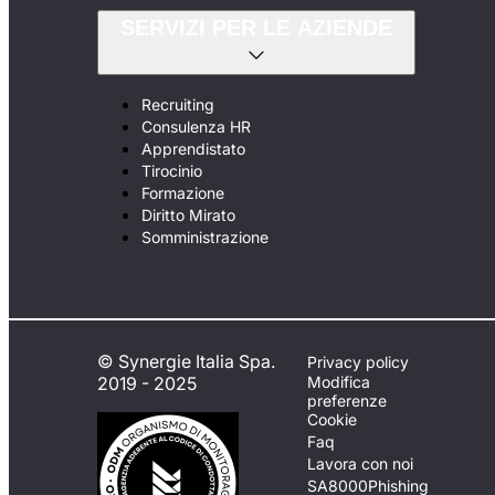
SERVIZI PER LE AZIENDE
Recruiting
Consulenza HR
Apprendistato
Tirocinio
Formazione
Diritto Mirato
Somministrazione
© Synergie Italia Spa.
Privacy policy
2019 - 2025
Modifica
preferenze
Cookie
Faq
Lavora con noi
SA8000
Phishing