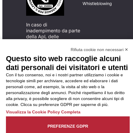
Whistleblowing
In caso di
inadempimento da parte
della ApL delle
disposizioni
del Codice di Condotta, è
Rifiuta cookie non necessari ✕
possibile presentare un
Questo sito web raccoglie alcuni
reclamo
dati personali dei visitatori e utenti
all’Organismo di
Monitoraggio utilizzando
Con il tuo consenso, noi e i nostri partner utilizziamo i cookie e
una delle modalità
tecnologie simili per archiviare, accedere ed elaborare i dati
descritte al seguente
personali come, ad esempio, la visita al sito web o la
indirizzo web
personalizzazione degli annunci. Poiché rispettiamo il tuo diritto
https://odm-
alla privacy, è possibile scegliere di non consentire alcuni tipi di
agenzielavoro.it/reclami/
.
cookie. Clicca su preferenze GDPR per saperne di più.
Visualizza la Cookie Policy Completa
PREFERENZE GDPR