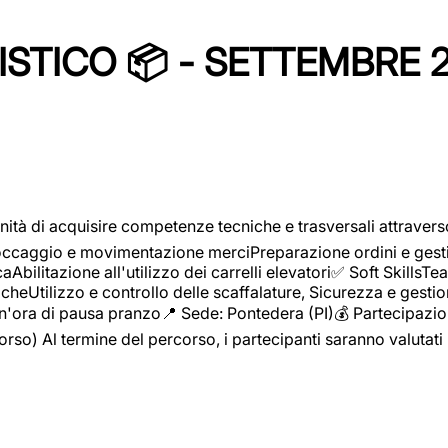
STICO 📦 - SETTEMBRE 
ità di acquisire competenze tecniche e trasversali attravers
toccaggio e movimentazione merciPreparazione ordini e gest
aAbilitazione all'utilizzo dei carrelli elevatori✅ Soft Skill
heUtilizzo e controllo delle scaffalature, Sicurezza e gestio
n'ora di pausa pranzo📍 Sede: Pontedera (PI)💰 Partecipazion
orso) Al termine del percorso, i partecipanti saranno valutati 