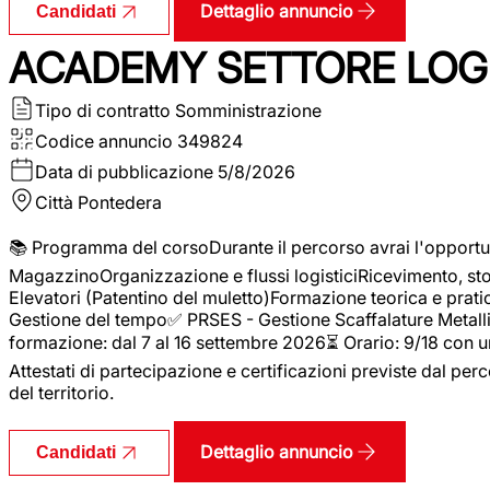
Dettaglio annuncio
Candidati
ACADEMY SETTORE LOGI
Tipo di contratto
Somministrazione
Codice annuncio
349824
Data di pubblicazione
5/8/2026
Città
Pontedera
📚 Programma del corsoDurante il percorso avrai l'opportun
MagazzinoOrganizzazione e flussi logisticiRicevimento, s
Elevatori (Patentino del muletto)Formazione teorica e pratic
Gestione del tempo✅ PRSES - Gestione Scaffalature Metallic
formazione: dal 7 al 16 settembre 2026⏳ Orario: 9/18 con u
Attestati di partecipazione e certificazioni previste dal perc
del territorio.
Dettaglio annuncio
Candidati