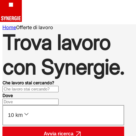
Home
Offerte di lavoro
Trova lavoro
con Synergie.
Che lavoro stai cercando?
Dove
10 km
Avvia ricerca