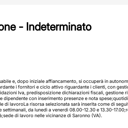
one - Indeterminato
abile e, dopo iniziale affiancamento, si occuperà in autonom
dante i fornitori e ciclo attivo riguardante i clienti, con ges
uidazioni Iva, predisposizione dichiarazioni fiscali, gestione
e dipendente con inserimento presenze e nota spese;quotidiano
ede di lavoroLa risorsa selezionata sarà inserita come di seg
e settimanali, da lunedì a venerdì 08.00-12.30 e 13.30-17.00;
à;sede di lavoro nelle vicinanze di Saronno (VA).