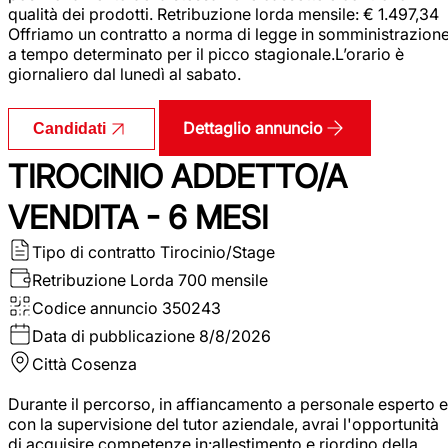
qualità dei prodotti. Retribuzione lorda mensile: € 1.497,34
Offriamo un contratto a norma di legge in somministrazion
a tempo determinato per il picco stagionale.L’orario è
giornaliero dal lunedì al sabato.
Dettaglio annuncio
Candidati
TIROCINIO ADDETTO/A
VENDITA - 6 MESI
Tipo di contratto
Tirocinio/Stage
Retribuzione Lorda
700 mensile
Codice annuncio
350243
Data di pubblicazione
8/8/2026
Città
Cosenza
Durante il percorso, in affiancamento a personale esperto e
con la supervisione del tutor aziendale, avrai l'opportunità
di acquisire competenze in:allestimento e riordino della