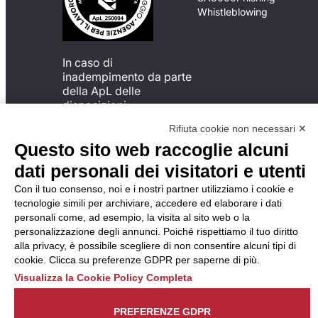
Whistleblowing
In caso di
inadempimento da parte
della ApL delle
disposizioni
del Codice di Condotta, è
Rifiuta cookie non necessari ✕
possibile presentare un
Questo sito web raccoglie alcuni
reclamo
all’Organismo di
dati personali dei visitatori e utenti
Monitoraggio utilizzando
Con il tuo consenso, noi e i nostri partner utilizziamo i cookie e
una delle modalità
tecnologie simili per archiviare, accedere ed elaborare i dati
descritte al seguente
personali come, ad esempio, la visita al sito web o la
indirizzo web
personalizzazione degli annunci. Poiché rispettiamo il tuo diritto
https://odm-
alla privacy, è possibile scegliere di non consentire alcuni tipi di
agenzielavoro.it/reclami/
.
cookie. Clicca su preferenze GDPR per saperne di più.
Visualizza la Cookie Policy Completa
PREFERENZE GDPR