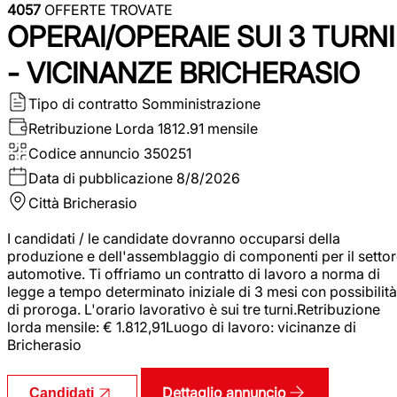
4057
OFFERTE TROVATE
OPERAI/OPERAIE SUI 3 TURNI
- VICINANZE BRICHERASIO
Tipo di contratto
Somministrazione
Retribuzione Lorda
1812.91 mensile
Codice annuncio
350251
Data di pubblicazione
8/8/2026
Città
Bricherasio
I candidati / le candidate dovranno occuparsi della
produzione e dell'assemblaggio di componenti per il setto
automotive. Ti offriamo un contratto di lavoro a norma di
legge a tempo determinato iniziale di 3 mesi con possibilità
di proroga. L'orario lavorativo è sui tre turni.Retribuzione
lorda mensile: € 1.812,91Luogo di lavoro: vicinanze di
Bricherasio
Dettaglio annuncio
Candidati