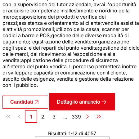
con la supervisione del tutor aziendale, avrai l'opportunità
di acquisire competenze in:allestimento e riordino della
merce;esposizione dei prodotti e verifica dei
prezzi;assistenza e orientamento al cliente;vendita assistita
e attività promozionali;utilizzo della cassa, scanner per
codici a barre e POS;gestione delle diverse modalità di
pagamento;registrazione delle vendite;organizzazione
degli spazi e dei reparti del punto vendita;gestione del cicl
delle merci, dal ricevimento all'esposizione e alla
vendita;applicazione delle procedure di sicurezza
all'interno del punto vendita. Il percorso permetterà inoltre
di sviluppare capacità di comunicazione con il cliente,
ascolto delle esigenze, vendita e gestione della relazione
con il pubblico.
Dettaglio annuncio
Candidati
Paginazione
1
2
3
...
339
Pagina
Pagina
Pagina
Pagina
Risultati: 1-12 di 4057