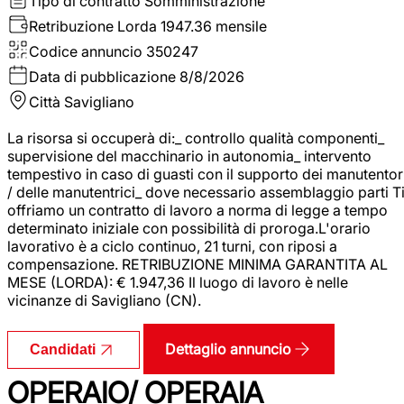
Tipo di contratto
Somministrazione
Retribuzione Lorda
1947.36 mensile
Codice annuncio
350247
Data di pubblicazione
8/8/2026
Città
Savigliano
La risorsa si occuperà di:_ controllo qualità componenti_
supervisione del macchinario in autonomia_ intervento
tempestivo in caso di guasti con il supporto dei manutentor
/ delle manutentrici_ dove necessario assemblaggio parti T
offriamo un contratto di lavoro a norma di legge a tempo
determinato iniziale con possibilità di proroga.L'orario
lavorativo è a ciclo continuo, 21 turni, con riposi a
compensazione. RETRIBUZIONE MINIMA GARANTITA AL
MESE (LORDA): € 1.947,36 Il luogo di lavoro è nelle
vicinanze di Savigliano (CN).
Dettaglio annuncio
Candidati
OPERAIO/ OPERAIA