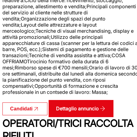
relative a:Ciclo della merce: ricevimento, stoccaggio,
preparazione, allestimento e vendita;Principali componenti
del servizio al cliente nelle strutture di
vendita;Organizzazione degli spazi del punto
vendita;Layout delle attrezzature e layout
merceologico;Tecniche di visual merchandising, display e
attività promozionali;Utilizzo delle principali
apparecchiature di cassa (scanner per la lettura dei codici 
barre, POS, ecc.);Sistemi di pagamento e gestione delle
transazioni;Tecniche di vendita assistita e attiva;COSA
OFFRIAMOTirocinio formativo della durata di 6
mesi;Rimborso spese di €700 mensili;Orario di lavoro di 3
ore settimanali, distribuite dal lunedì alla domenica second
la pianificazione del punto vendita, con riposi
compensativi;Opportunità di formazione e crescita
professionale in un contsede di lavoro: Massa;
Dettaglio annuncio
Candidati
OPERATORI/TRICI RACCOLTA
RIFIUTI