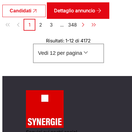
Dettaglio annuncio
Candidati
Paginazione
1
2
3
...
348
Pagina
Pagina
Pagina
Pagina
Risultati: 1-12 di 4172
Vedi 12 per pagina