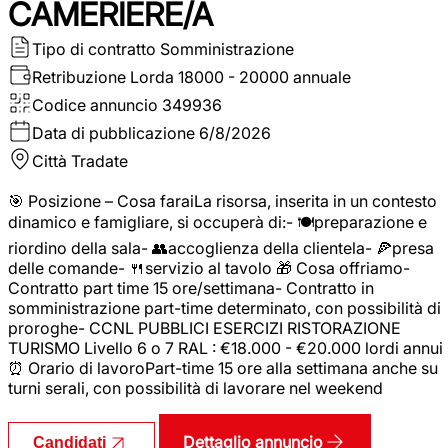
CAMERIERE/A
Tipo di contratto
Somministrazione
Retribuzione Lorda
18000 - 20000 annuale
Codice annuncio
349936
Data di pubblicazione
6/8/2026
Città
Tradate
🎯 Posizione – Cosa faraiLa risorsa, inserita in un contesto
dinamico e famigliare, si occuperà di:- 🍽️preparazione e
riordino della sala- 👥accoglienza della clientela- 🍕presa
delle comande- 🍴servizio al tavolo 🎁 Cosa offriamo-
Contratto part time 15 ore/settimana- Contratto in
somministrazione part-time determinato, con possibilità di
proroghe- CCNL PUBBLICI ESERCIZI RISTORAZIONE
TURISMO Livello 6 o 7 RAL : €18.000 - €20.000 lordi annui
⏰ Orario di lavoroPart-time 15 ore alla settimana anche su
turni serali, con possibilità di lavorare nel weekend
Dettaglio annuncio
Candidati