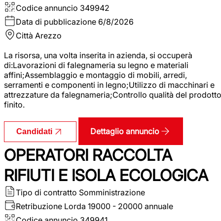
Codice annuncio
349942
Data di pubblicazione
6/8/2026
Città
Arezzo
La risorsa, una volta inserita in azienda, si occuperà
di:Lavorazioni di falegnameria su legno e materiali
affini;Assemblaggio e montaggio di mobili, arredi,
serramenti e componenti in legno;Utilizzo di macchinari e
attrezzature da falegnameria;Controllo qualità del prodott
finito.
Dettaglio annuncio
Candidati
OPERATORI RACCOLTA
RIFIUTI E ISOLA ECOLOGICA
Tipo di contratto
Somministrazione
Retribuzione Lorda
19000 - 20000 annuale
Codice annuncio
349941