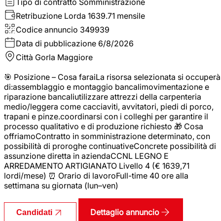
Tipo di contratto
Somministrazione
Retribuzione Lorda
1639.71 mensile
Codice annuncio
349939
Data di pubblicazione
6/8/2026
Città
Gorla Maggiore
🎯 Posizione – Cosa faraiLa risorsa selezionata si occuperà
di:assemblaggio e montaggio bancalimovimentazione e
riparazione bancaliutilizzare attrezzi della carpenteria
medio/leggera come cacciaviti, avvitatori, piedi di porco,
trapani e pinze.coordinarsi con i colleghi per garantire il
processo qualitativo e di produzione richiesto 🎁 Cosa
offriamoContratto in somministrazione determinato, con
possibilità di proroghe continuativeConcrete possibilità di
assunzione diretta in aziendaCCNL LEGNO E
ARREDAMENTO ARTIGIANATO Livello 4 (€ 1639,71
lordi/mese) ⏰ Orario di lavoroFull-time 40 ore alla
settimana su giornata (lun–ven)
Dettaglio annuncio
Candidati