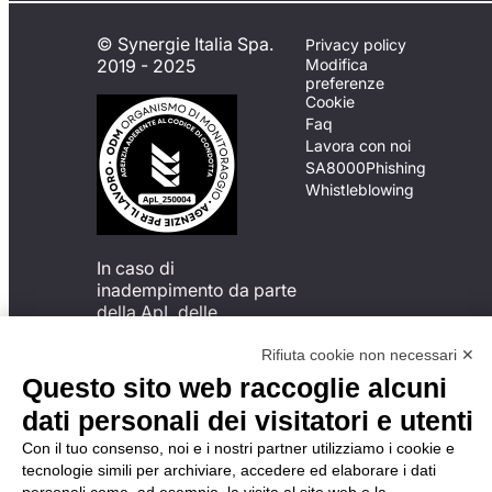
© Synergie Italia Spa.
Privacy policy
2019 - 2025
Modifica
preferenze
Cookie
Faq
Lavora con noi
SA8000
Phishing
Whistleblowing
In caso di
inadempimento da parte
della ApL delle
disposizioni
del Codice di Condotta, è
Rifiuta cookie non necessari ✕
possibile presentare un
Questo sito web raccoglie alcuni
reclamo
dati personali dei visitatori e utenti
all’Organismo di
Monitoraggio utilizzando
Con il tuo consenso, noi e i nostri partner utilizziamo i cookie e
una delle modalità
tecnologie simili per archiviare, accedere ed elaborare i dati
descritte al seguente